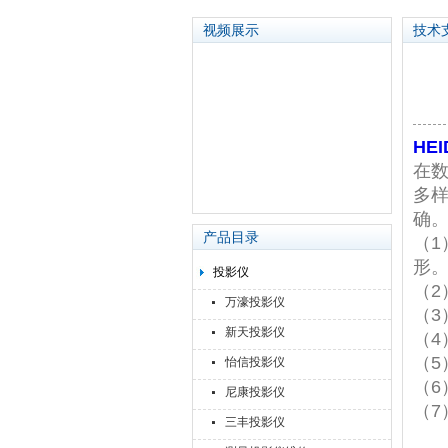
视频展示
技术
苏州泽升精密机械仪器有限公司
HE
在
多
确
产品目录
（
形
投影仪
（2
万濠投影仪
（3
新天投影仪
（4
（
怡信投影仪
（6
尼康投影仪
（7
三丰投影仪
、