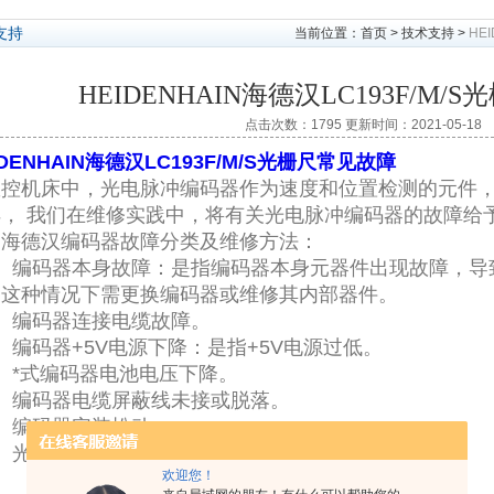
支持
当前位置：
首页
>
技术支持
>
HE
HEIDENHAIN海德汉LC193F/M
点击次数：1795 更新时间：2021-05-18
IDENHAIN海德汉LC193F/M/S光栅尺常见故障
数控机床中，光电脉冲编码器作为速度和位置检测的元件，
样， 我们在维修实践中，将有关光电脉冲编码器的故障给
。海德汉编码器故障分类及维修方法：
1）编码器本身故障：是指编码器本身元器件出现故障，导
。这种情况下需更换编码器或维修其内部器件。
）编码器连接电缆故障。
）编码器+5V电源下降：是指+5V电源过低。
）*式编码器电池电压下降。
5）编码器电缆屏蔽线未接或脱落。
）编码器安装松动。
）光栅污染磨损。
欢迎您！
、、、、、