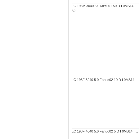
LC 193M 3040 5.0 Mitsu01 50 D I 0MS14 .. .
32 ..
LC 193F 3240 5.0 Fanuc02 10 D I 0MS14 .. ..
LC 193F 4040 5.0 Fanuc02 5 D I 0MS14 .. .. 7