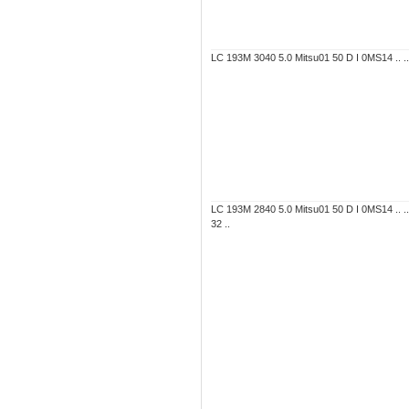
LC 193M 3040 5.0 Mitsu01 50 D I 0MS14 .. .. 
LC 193M 2840 5.0 Mitsu01 50 D I 0MS14 .. .
32 ..