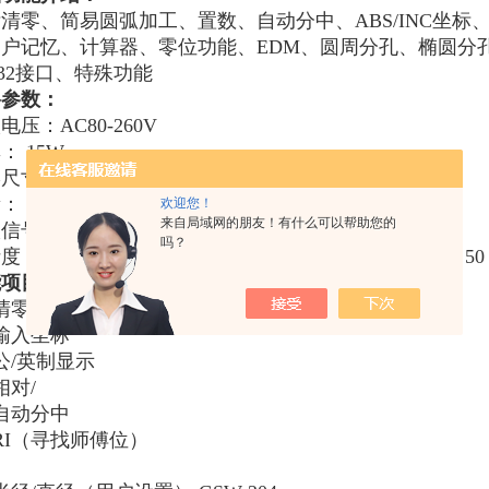
清零、简易圆弧加工、置数、自动分中、ABS/INC坐标
用户记忆、计算器、零位功能、EDM、圆周分孔、椭圆分
232接口、特殊功能
格参数：
电压：AC80-260V
： 15W
尺寸：290*180*50（mm）
： 1kg
欢迎您！
来自局域网的朋友！有什么可以帮助您的
信号：正交TTL方波
吗？
度（Um）：0.05、0.1、0.2、0.5、1、2、5、10、20、50
能项目：
清零
输入坐标
公/英制显示
相对/
自动分中
RI（寻找师傅位）