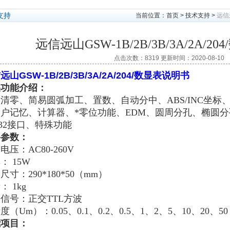
支持
当前位置：
首页
>
技术支持
>
远信远
远信远山GSW-1B/2B/3B/3A/2A/2
点击次数：8319 更新时间：2020-08-10
远山GSW-1B/2B/3B/3A/2A/204/数显表说明书
品功能介绍：
清零、简易圆弧加工、置数、自动分中、ABS/INC坐标
户记忆、计算器、*零位功能、EDM、圆周分孔、椭圆
232接口、特殊功能
格参数：
电压：AC80-260V
： 15W
尺寸：290*180*50（mm）
： 1kg
信号：正交TTL方波
度（Um）：0.05、0.1、0.2、0.5、1、2、5、10、20、50
能项目：