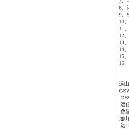
7、
8、
9、
10
11
12
13
14
15
16
远山
GS
GS
远信
数显
远山
远山