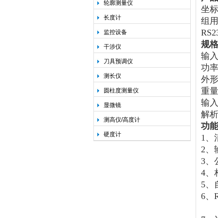
轮廓测量仪
坐标
长度计
组
RS
监控设备
规
干涉仪
输入
刀具预调仪
功率
测长仪
外形
重量
圆柱度测量仪
输入
显微镜
解析
测高仪/高度计
功
硬度计
1、
2、
3、
4、
5、
6、