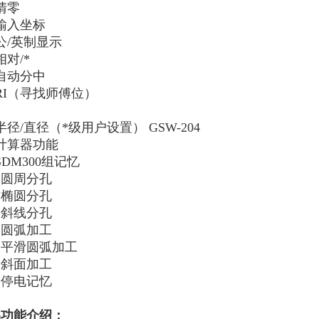
清零
输入坐标
公/英制显示
相对/*
自动分中
RI（寻找师傅位）
半径/直径（*级用户设置） GSW-204
计算器功能
SDM300组记忆
、圆周分孔
、椭圆分孔
、斜线分孔
、圆弧加工
、平滑圆弧加工
、斜面加工
、停电记忆
品功能介绍：