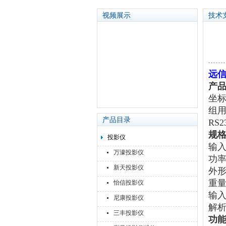
视频展示
技术
苏州泽升精密机械仪器有限公司
远信
产
坐标
组用
产品目录
RS
规
投影仪
输入
万濠投影仪
功率
新天投影仪
外形
重量
怡信投影仪
输入
尼康投影仪
解析
三丰投影仪
功