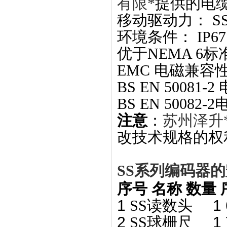
有限*
提供的电
移动驱动力：
S
环境条件：
IP
优于NEMA 6标
EMC 电磁兼容
BS EN 500
BS EN 500
注意
：
苏州泽升
改技术规格的权
SS系列
编码器的
序号
名称
数量
1
SS
读数头
1
2
SS
球栅尺
1