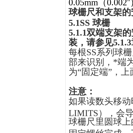
0.05mm（0.002
”
球栅尺和支架的
5.1SS
球栅
5.1.1
双端支架的
装，请参见5.1.
每根SS系列球
部来识别，*端
为“固定端”，
注意：
如果读数头移动时超
LIMITS），
球栅尺里圆球上
固定螺丝完成。