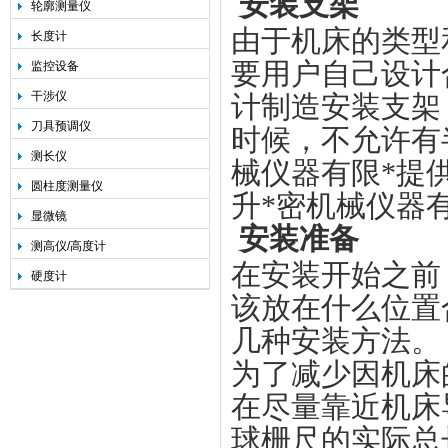
安装支架
轮廓测量仪
由于机床的类型
长度计
要用户自己设计
监控设备
干涉仪
计制造安装支架
刀具预调仪
时候，不允许有
测长仪
械仪器有限*
提
圆柱度测量仪
升*密机械仪器有
显微镜
安装准备
测高仪/高度计
在安装开始之前
硬度计
该放在什么位置
几种安装方法。
为了减少因机床
在尽量靠近机床
球栅尺的实际总