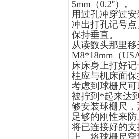
5mm（0.2
”
）。
用过孔冲穿过安
冲出打孔记号点
保持垂直。
从读数头那里移
M8*18mm（USA 5
床床身上打好记
柱应与机床面保
考虑到球栅尺可
被拧到*起来达
够安装球栅尺，
足够的刚性来防
将已连接好的支
上，将球栅尺穿