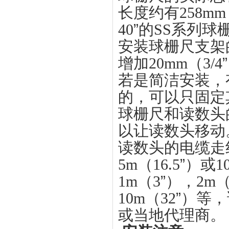
长度约有258mm（
40
”
的SS系列球
安装球栅尺支架
增加20mm（3/4
”
若是简洁安装，有
的，可以只固定
球栅尺和读数头
以让读数头移动
读数头的电缆走
5m（16.5
”
）或10
1m（3
”
），2m（
10m（32
”
）等，
或当地代理商。