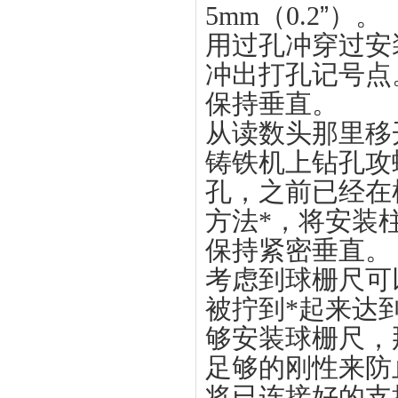
5mm（0.2
”
）。
用过孔冲穿过安
冲出打孔记号点
保持垂直。
从读数头那里移
铸铁机上钻孔攻螺纹1
孔，之前已经在
方法*，将安装
保持紧密垂直。
考虑到球栅尺可
被拧到*起来达
够安装球栅尺，
足够的刚性来防
将已连接好的支