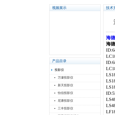
视频展示
技术
苏州泽升精密机械仪器有限公司
海德
海德
ID:6
LC1
产品目录
ID:6
LC18
投影仪
LS1
万濠投影仪
LS1
新天投影仪
LS1
ID:5
怡信投影仪
LS4
尼康投影仪
LS4
三丰投影仪
LF1