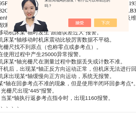
来自局域网的朋友！有什么可以帮助您的
95F=1340 ID:760907-26 LC193F=1020 ID:557645-18 LC193
吗？
82C=4240 LB382C=4440 LB382C=5240 LB382C=7440 LB
idenhain海德汉光栅尺和海德汉光栅尺读数头常见故障及
“软断线”报警。
移动机床某*轴时发生“跟随误差过大”报警。
机床某*轴移动时机床震动比较厉害数据不平稳。
、光栅尺找不到原点（也称零点或参考点）。
在使用过程中产生25000异常报警。
机床某*轴光栅尺在测量过程中数据丢失或计数不准。
开机后，出现某*轴正反方向运动正常，但机床无法进行
机床出现某*轴缓慢向正方向运动，系统无报警。
某*轴在回参考点不准的现象，但是使用半闭环回参考点*
、光栅尺出现“445”报警。
、当某*轴执行返参考点指令时，出现1160报警。
、、、、、