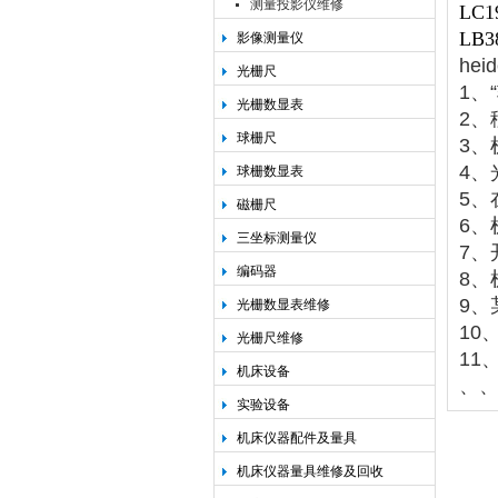
测量投影仪维修
LC1
LB3
影像测量仪
he
光栅尺
1、
光栅数显表
2、
球栅尺
3、
4
球栅数显表
5、
磁栅尺
6、
三坐标测量仪
7、
编码器
8、
9、
光栅数显表维修
10
光栅尺维修
11
机床设备
、
实验设备
机床仪器配件及量具
机床仪器量具维修及回收