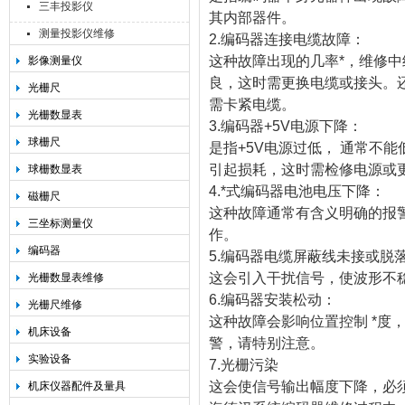
三丰投影仪
其内部器件。
测量投影仪维修
2.编码器连接电缆故障：
这种故障出现的几率*，维修
影像测量仪
良，这时需更换电缆或接头。
光栅尺
需卡紧电缆。
光栅数显表
3.编码器+5V电源下降：
球栅尺
是指+5V电源过低， 通常不
引起损耗，这时需检修电源或
球栅数显表
4.*式编码器电池电压下降：
磁栅尺
这种故障通常有含义明确的报
三坐标测量仪
作。
编码器
5.编码器电缆屏蔽线未接或脱
这会引入干扰信号，使波形不
光栅数显表维修
6.编码器安装松动：
光栅尺维修
这种故障会影响位置控制 *度
机床设备
警，请特别注意。
实验设备
7.光栅污染
这会使信号输出幅度下降，必
机床仪器配件及量具