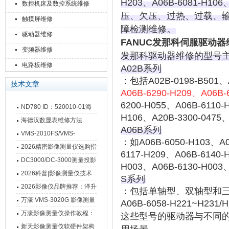
H203、A06B-6081-H10
数控机床及数控系统维修
压、欠压、过热、过载、输
触摸屏维修
障检测维修。
驱动器维修
FANUC发那科伺服驱动器
变频器维修
发那科驱动器维修的型号
电路板维修
A02B系列
：包括A02B-0198-B501、A
技术文章
A06B-6290-H209、
A06B-
6200-H055、
A06B-6110-
ND780 ID：520010-01海
H106、
A20B-3300-0475
德汉数显表故障维修内容
海德汉数显表维修方法
A06B系列
VMS-2010FS/VMS-
：如A06B-6050-H103、A0
3020FS/VMS-4030FS手动
2026精密影像测量仪选购指
6117-H209、
A06B-6140-
影像测量仪技术参数
南 靠谱品牌一站式选型推荐
DC3000/DC-3000测量投影
H003、A06B-6130-H003
仪万濠数据处理器数显表故
2026科普|影像测量仪技术
S系列
障维修方法
原理、分类及选型应用
2026影像仪品牌推荐：泽升
：包括单轴型、双轴型和三轴型的
影像测量仪选型指南
万濠 VMS-3020G 影像测量
A06B-6058-H221~H231/
仪技术规格与应用解析
万濠影像测量仪操作教程：
这些型号的驱动器与不同的
从开机到出报告，新手也能
新天影像测量仪软硬件架构