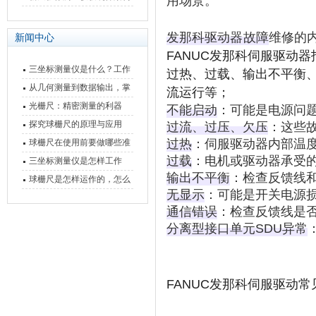
用场景。
快速上手
与测量性能深度剖析
发那科驱动器
故障
‌维修的
新闻中心
FANUC发那科伺服驱动
三坐标测量仪是什么？工作
过热、过载、输出不平衡
原理、分类与核心功能一次
从几何测量到数据输出，掌
流运行等；
讲清
握万濠影像测量仪的六大核
光栅尺：精密测量的利器
不能启动
‌：可能是电源问
心能力
探究球栅尺的原理与应用
过流、过压、欠压
‌：这
过热
‌：伺服驱动器内部温
球栅尺在使用前要做哪些准
过载
‌：电机或驱动器承受
备工作？
三坐标测量仪是怎样工作
输出不平衡
‌：检查反馈线
的，功能有什么优势？
球栅尺是怎样运作的，怎么
无显示
‌：可能是开关电源
样可以简单的安装它
通信错误
‌：检查反馈线是
分离型接口单元SDU异常
FANUC发那科伺服驱动