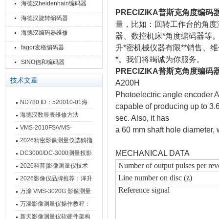
海德汉heidenhain编码器
PRECIZIKA普斯克角度编码
海德汉旋转编码器
量，比如：回转工作台的角度
海德汉编码器维修
器、数控机床*角度编码器等
升*密机械仪器有限**销售、维
fagor发格编码器
*。我们将竭诚为你服务。
SINO信和编码器
PRECIZIKA普斯克角度编码
技术文章
A200H
Photoelectric angle encoder A2
ND780 ID：520010-01海
capable of producing up to 3.6
德汉数显表故障维修内容
海德汉数显表维修方法
sec. Also, it has
VMS-2010FS/VMS-
a 60 mm shaft hole diameter, w
3020FS/VMS-4030FS手动
2026精密影像测量仪选购指
影像测量仪技术参数
南 靠谱品牌一站式选型推荐
MECHANICAL DATA
DC3000/DC-3000测量投影
Number of output pulses per rev
仪万濠数据处理器数显表故
2026科普|影像测量仪技术
Line number on disc (z)
障维修方法
原理、分类及选型应用
2026影像仪品牌推荐：泽升
Reference signal
影像测量仪选型指南
万濠 VMS-3020G 影像测量
仪技术规格与应用解析
万濠影像测量仪操作教程：
从开机到出报告，新手也能
新天影像测量仪软硬件架构