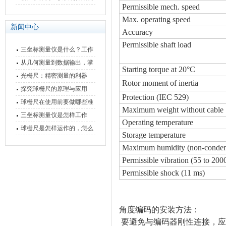
Permissible mech. speed
快速上手
与测量性能深度剖析
Max. operating speed
新闻中心
Accuracy
Permissible shaft load
三坐标测量仪是什么？工作
原理、分类与核心功能一次
从几何测量到数据输出，掌
Starting torque at 20°C
讲清
握万濠影像测量仪的六大核
光栅尺：精密测量的利器
Rotor moment of inertia
心能力
探究球栅尺的原理与应用
Protection (IEC 529)
球栅尺在使用前要做哪些准
Maximum weight without cable
备工作？
三坐标测量仪是怎样工作
Operating temperature
的，功能有什么优势？
球栅尺是怎样运作的，怎么
Storage temperature
样可以简单的安装它
Maximum humidity (non-conden
Permissible vibration (55 to 200
Permissible shock (11 ms)
角度编码的安装方法：
要避免与编码器刚性连接，应