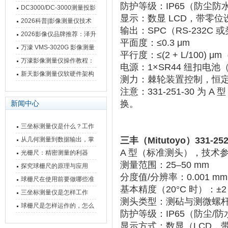
防护等级
‌：‌
IP65
‌（防尘防
影像测量仪技术参数
南 靠谱品牌一站式选型推荐
DC3000/DC-3000测量投影
显示
‌：数显 LCD，带
仪万濠数据处理器数显表故
2026科普|影像测量仪技术
输出
‌：SPC（RS-232C
障维修方法
原理、分类及选型应用
2026影像仪品牌推荐：泽升
平面度
‌：≤0.3 μm
影像测量仪选型指南
万濠 VMS-3020G 影像测量
平行度
‌：≤(2 + L/100
仪技术规格与应用解析
万濠影像测量仪操作教程：
电源
‌：1×SR44 纽扣电池
从开机到出报告，新手也能
新天影像测量仪软硬件架构
测力
‌：棘轮装置控制，恒定约 5
快速上手
与测量性能深度剖析
注意：331-251-30 为 ‌
A 型
换。
新闻中心
三坐标测量仪是什么？工作
原理、分类与核心功能一次
三丰（Mitutoyo）331-
从几何测量到数据输出，掌
A 型（标准测头），技术参数
讲清
握万濠影像测量仪的六大核
光栅尺：精密测量的利器
测量范围
‌：25–50 mm
心能力
探究球栅尺的原理与应用
分度值/分辨率
‌：0.001 mm
球栅尺在使用前要做哪些准
基本精度（20°C 时）
‌：±2
备工作？
三坐标测量仪是怎样工作
测头类型
‌：测砧与测微螺杆
的，功能有什么优势？
球栅尺是怎样运作的，怎么
防护等级
‌：‌
IP65
‌（防尘/
样可以简单的安装它
显示方式
‌：数显（LCD，带