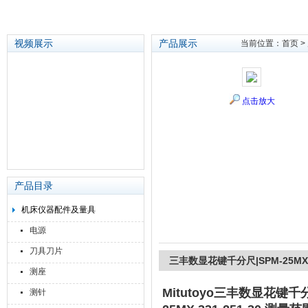
视频展示
产品展示
当前位置：
首页
>
苏州泽升精密机械仪器有限公司
点击放大
产品目录
机床仪器配件及量具
电源
刀具刀片
三丰数显花键千分尺|SPM-25MX 3
测座
Mitutoyo
三丰数显花键千分尺|S
测针