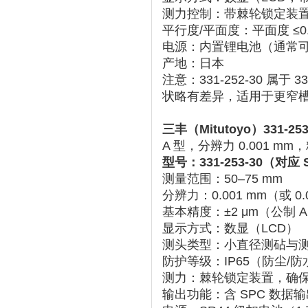
测力控制
‌：带棘轮锁定装
平行度/平面度
‌：平面度 ≤0
电源
‌：内置锂电池（通常
产地
‌：日本 ‌‌
注意：331-252-30 属于 ‌
3
状略有差异，适用于更窄
三丰（Mitutoyo）331-
A 型，分辨力 0.001 mm，精
型号
‌：331-253-30（对应
测量范围
‌：50–75 mm
分辨力
‌：0.001 mm（或
基本精度
‌：‌
±2 μm
‌（公制 
显示方式
‌：数显（LCD）
测头类型
‌：小直径测砧与
防护等级
‌：‌
IP65
‌（防尘/
测力
‌：棘轮锁定装置，确
输出功能
‌：含 SPC 数据