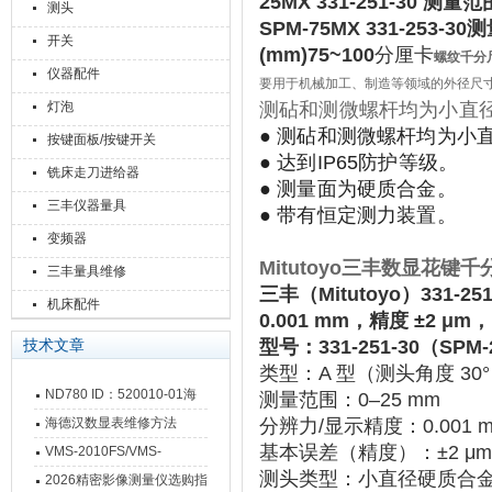
25MX 331-251-30 测量范
测头
SPM-75MX 331-253-3
开关
(mm)75~100
分厘卡
螺纹千分
仪器配件
要用于机械加工、制造等领域的外径尺
灯泡
测砧和测微螺杆均为小直
● 测砧和测微螺杆均为小
按键面板/按键开关
● 达到IP65防护等级。
铣床走刀进给器
● 测量面为硬质合金。
三丰仪器量具
● 带有恒定测力装置。
变频器
Mitutoyo
三丰数显花键千分尺|S
三丰量具维修
三丰（Mitutoyo）331-
机床配件
0.001 mm，精度 ±2 μm
型号
‌：331-251-30（SPM
技术文章
类型
‌：A 型（测头角度 3
ND780 ID：520010-01海
测量范围
‌：0–25 mm
德汉数显表故障维修内容
海德汉数显表维修方法
分辨力/显示精度
‌：0.00
基本误差（精度）
‌：‌
±2 μm
VMS-2010FS/VMS-
测头类型
‌：小直径硬质合
3020FS/VMS-4030FS手动
2026精密影像测量仪选购指