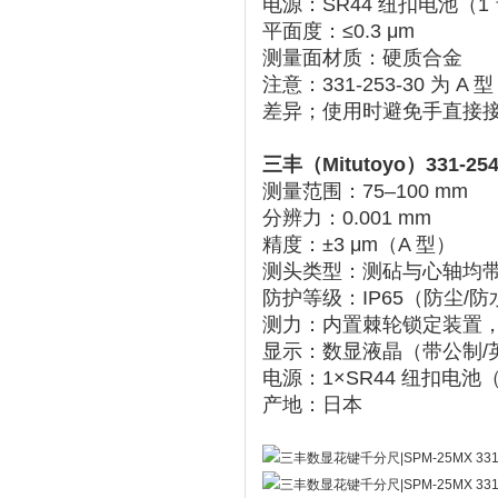
电源
‌：SR44 纽扣电池（
平面度
‌：≤0.3 μm
测量面材质
‌：硬质合金 ‌‌
注意：331-253-30 为 
差异；使用时避免手直接
三丰（Mitutoyo）331-2
测量范围
‌：75–100 mm
分辨力
‌：0.001 mm
精度
‌：±3 μm（A 型）
测头类型
‌：测砧与心轴均
防护等级
‌：IP65（防尘/
测力
‌：内置棘轮锁定装置
显示
‌：数显液晶（带公制
电源
‌：1×SR44 纽扣电
产地
‌：日本 ‌‌