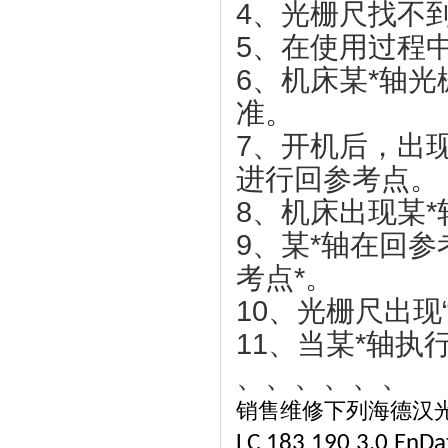
4、光栅尺找不
5、在使用过程中
6、机床某*轴
准。
7、开机后，出
进行回参考点。
8、机床出现某
9、某*轴在回
考点*。
10、光栅尺出现“
11、当某*轴执
、、、、、、
销售维修下列海德汉
LC 183 190 3.0 EnDat