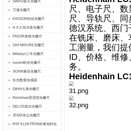
SINPO新天光栅尺
尺、电子尺、数
万濠光栅尺
尺、导轨尺、同
EASSON怡信光栅尺
德汉系统、西门
H.X.X.恒兴星光栅尺
在铣床、磨床、
FAGOR发格光栅尺
工测量，我们提供
GIVI MISURE光栅尺
Mitutoyo三丰光栅尺
ID、价格、维
oussin欧信光栅尺
务。
SOXIN索信光栅尺
Heidenhain 
长光数显传感器
QIHAI七海光栅尺
Renishaw雷尼绍光栅尺
DELOS道尔光栅尺
JENIX东山光栅尺
RSF ELEKTRONIK奥地利光