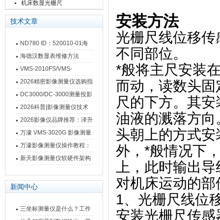
栅尺
机床数显光栅尺
安装方法
技术文章
光栅尺线位移传
ND780 ID：520010-01海
不同部位。
德汉数显表故障维修内容
海德汉数显表维修方法
*般将主尺安装
VMS-2010FS/VMS-
3020FS/VMS-4030FS手动
2026精密影像测量仪选购指
而动，读数头固
影像测量仪技术参数
南 靠谱品牌一站式选型推荐
DC3000/DC-3000测量投影
尺的下方。其安
仪万濠数据处理器数显表故
2026科普|影像测量仪技术
油液的溅落方向
障维修方法
原理、分类及选型应用
2026影像仪品牌推荐：泽升
头朝上的方式安
影像测量仪选型指南
万濠 VMS-3020G 影像测量
仪技术规格与应用解析
万濠影像测量仪操作教程：
外，*般情况下
从开机到出报告，新手也能
新天影像测量仪软硬件架构
上，此时输出导
快速上手
与测量性能深度剖析
对机床运动的部
新闻中心
1、光栅尺线位
三坐标测量仪是什么？工作
安装光栅尺传感