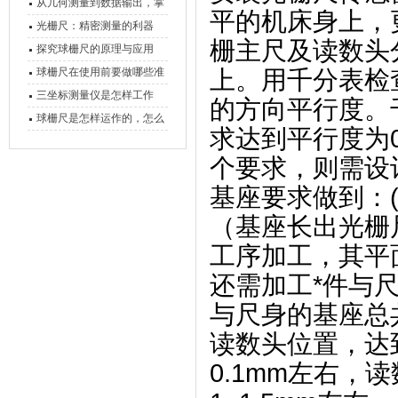
原理、分类与核心功能一次
从几何测量到数据输出，掌
平的机床身上，
讲清
握万濠影像测量仪的六大核
光栅尺：精密测量的利器
栅主尺及读数头
心能力
探究球栅尺的原理与应用
球栅尺在使用前要做哪些准
上。用千分表检
备工作？
三坐标测量仪是怎样工作
的方向平行度。
的，功能有什么优势？
球栅尺是怎样运作的，怎么
求达到平行度为0
样可以简单的安装它
个要求，则需设
基座要求做到：(
（基座长出光栅尺
工序加工，其平面
还需加工*件与
与尺身的基座总共
读数头位置，达
0.1mm左右