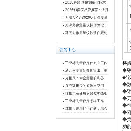
仪万濠数据处理器数显表故
2026科普|影像测量仪技术
障维修方法
原理、分类及选型应用
2026影像仪品牌推荐：泽升
影像测量仪选型指南
万濠 VMS-3020G 影像测量
仪技术规格与应用解析
万濠影像测量仪操作教程：
从开机到出报告，新手也能
新天影像测量仪软硬件架构
快速上手
与测量性能深度剖析
新闻中心
注
三坐标测量仪是什么？工作
特点
◆采
原理、分类与核心功能一次
从几何测量到数据输出，掌
◆*
讲清
握万濠影像测量仪的六大核
光栅尺：精密测量的利器
◆
心能力
探究球栅尺的原理与应用
◆
球栅尺在使用前要做哪些准
◆
备工作？
三坐标测量仪是怎样工作
◆
的，功能有什么优势？
球栅尺是怎样运作的，怎么
◆
样可以简单的安装它
◆宽
功能