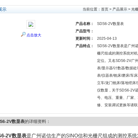
展示
当前位置：
首页
>
产品展示
>
光
产品名称：
SDS6-2V数显表
产品型号：
点击放大
更新时间：
2025-04-13
产品特点：
SDS6-2V数显表是广州
栅尺组成的测控系统对机
定位。又名SDS6-2V
表/显示器/计数器/数据处
表/仪器表/铣床/磨床/车床
立车/龙门铣床/落地镗床
仪数显，关于SDS6-2
号、电压、重量、厂家、
修、安装调试更换等请联
S6-2V数显表
的详细资料：
S6-2V数显表
是广州诺信生产的SINO信和光栅尺组成的测控系