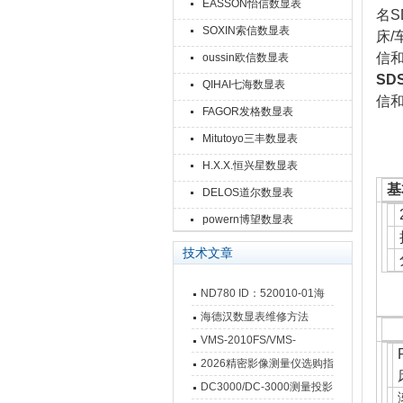
EASSON怡信数显表
名S
SOXIN索信数显表
床/
信
oussin欧信数显表
SD
QIHAI七海数显表
信
FAGOR发格数显表
Mitutoyo三丰数显表
H.X.X.恒兴星数显表
基
DELOS道尔数显表
powern博望数显表
技术文章
ND780 ID：520010-01海
德汉数显表故障维修内容
海德汉数显表维修方法
VMS-2010FS/VMS-
3020FS/VMS-4030FS手动
2026精密影像测量仪选购指
影像测量仪技术参数
南 靠谱品牌一站式选型推荐
DC3000/DC-3000测量投影