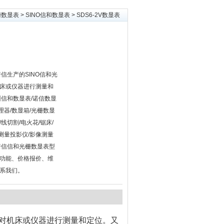
栅数显表
>
SINO信和数显表
> SDS6-2V数显表
诺信生产的SINO信和光
床或仪器进行测量和
广州信和数显表/诺信数显
理器/数显箱/光栅数显
/线切割/电火花/锯床/
/测量投影仪/影像测量
V诺信信和光栅数显表型
功能、价格报价、维
系我们。
统对机床或仪器进行测量和定位。又