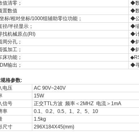
数值清零；
◆
预置数值
◆
*坐标/相对坐标/1000组辅助零位功能；
◆
直径/半径显示；
◆
寻找机械原点(RI)
◆
圆周分孔；
◆
圆弧加工；
◆
车床功能；
◆R
EDM输出；
◆寻
规格参数:
入电压
AC 90V~240V
率
15W
入信号
正交TTL方波 频率＜2MHZ 电流＞1mA
辨率
0.1、0.2、0.5、1、2、5、10
量
1.5kg
形尺寸
296X184X45(mm)