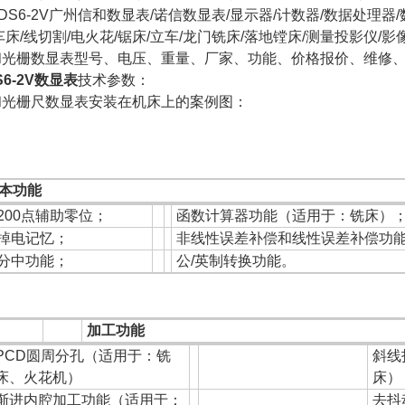
DS6-2V广州信和数显表/诺信数显表/显示器/计数器/数据处理器/
车床/线切割/电火花/锯床/立车/龙门铣床/落地镗床/测量投影仪/影
和光栅数显表型号、电压、重量、厂家、功能、价格报价、维修
S6-2V数显表
技术参数：
和光栅尺数显表安装在机床上的案例图：
本功能
200点辅助零位；
函数计算器功能（适用于：铣床）
掉电记忆；
非线性误差补偿和线性误差补偿功
分中功能；
公/英制转换功能。
加工功能
PCD圆周分孔（适用于：铣
斜线
床、火花机）
床）
渐进内腔加工功能（适用于：
去抖