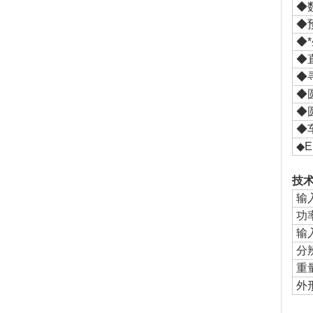
◆
◆
◆
◆
◆
◆
◆
◆
◆
技术
输
功
输
分
重
外