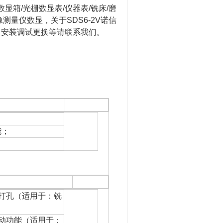
数显箱/光栅数显表/仪器表/铣床/磨
像测量仪数显，关于SDS6-2V诺信
、安装调试更换等请联系我们。
；
能；
打孔（适用于：铣
动功能（适用于：