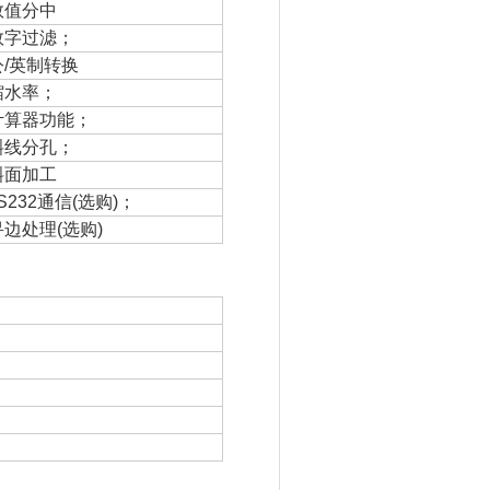
数值分中
数字过滤；
公/英制转换
缩水率；
计算器功能；
斜线分孔；
斜面加工
S232通信(选购)；
边处理(选购)