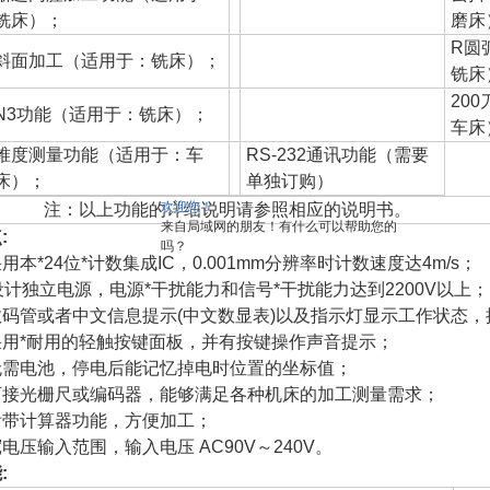
铣床）；
磨床
R圆
斜面加工（适用于：铣床）；
铣床
20
N3功能（适用于：铣床）；
车床
锥度测量功能（适用于：车
RS-232通讯功能（需要
床）；
单独订购）
欢迎您！
：以上功能的详细说明请参照相应的说明书。
来自局域网的朋友！有什么可以帮助您的
:
吗？
用本*24位*计数集成IC，0.001mm分辨率时计数速度达4m/s；
设计独立电源，电源*干扰能力和信号*干扰能力达到2200V以上；
数码管或者中文信息提示(中文数显表)以及指示灯显示工作状态
采用*耐用的轻触按键面板，并有按键操作声音提示；
无需电池，停电后能记忆掉电时位置的坐标值；
可接光栅尺或编码器，能够满足各种机床的加工测量需求；
附带计算器功能，方便加工；
电压输入范围，输入电压 AC90V～240V。
: