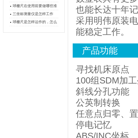
球栅尺在使用前要做哪些准
也能长达十年
备工作？
三坐标测量仪是怎样工作
采用明伟原装电源
的，功能有什么优势？
球栅尺是怎样运作的，怎么
能稳定工作。
样可以简单的安装它
产品功能
寻找机床原点
100组SDM加
斜线分孔功能
公英制转换
任意点归零、
停电记忆
ABS/INC坐标