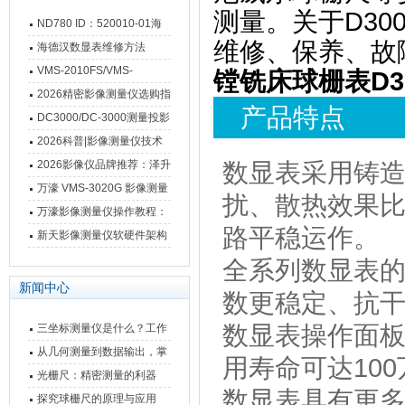
测量。关于D30
ND780 ID：520010-01海
维修、保养、故
德汉数显表故障维修内容
海德汉数显表维修方法
VMS-2010FS/VMS-
镗铣床球栅表D30
3020FS/VMS-4030FS手动
2026精密影像测量仪选购指
产品特点
影像测量仪技术参数
南 靠谱品牌一站式选型推荐
DC3000/DC-3000测量投影
仪万濠数据处理器数显表故
2026科普|影像测量仪技术
障维修方法
原理、分类及选型应用
2026影像仪品牌推荐：泽升
数显表采用铸
影像测量仪选型指南
万濠 VMS-3020G 影像测量
扰、散热效果
仪技术规格与应用解析
万濠影像测量仪操作教程：
路平稳运作。
从开机到出报告，新手也能
新天影像测量仪软硬件架构
快速上手
与测量性能深度剖析
全系列数显表
新闻中心
数更稳定、抗
数显表操作面板
三坐标测量仪是什么？工作
原理、分类与核心功能一次
从几何测量到数据输出，掌
用寿命可达10
讲清
握万濠影像测量仪的六大核
光栅尺：精密测量的利器
数显表具有更
心能力
探究球栅尺的原理与应用