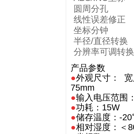
圆周分孔
线性误差修正
坐标分钟
半径/直径转换
分辨率可调转
产品参数
●
外观尺寸： 宽度
75mm
●
输入电压范围： A
●
功耗：15W
●
储存温度：-20
●
相对湿度：＜8