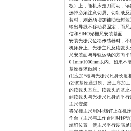
板）上，随机床走刀而动，读
选择必须注意切屑、切削液及
装时，则必须增加辅助密封装
输出导线不移动易固定，而尺
信和SINO光栅尺
安装基面
安装光栅尺位移传感器时，不
机床身上。光栅主尺及读数头
尺安装面与导轨运动的方向平
0.1mm/1000mm
以内。如果不
基座要求做到：
(1)
应加*根与光栅尺尺身长度
(2)
该基座通过铣、磨工序加工
的读数头基座。读数头的基座
到读数头与光栅尺尺身的平行
主尺安装
将光栅主尺用M4
螺钉上在机
作台（主尺与工作台同时移动
螺钉位置，使主尺平行度满足