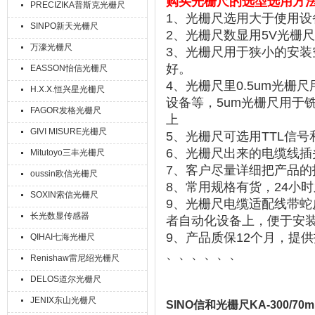
购买
光栅尺的选型选用方
PRECIZIKA普斯克光栅尺
1、
光栅尺选用大于使用设
SINPO新天光栅尺
2
、
光栅尺数显用
5V
光栅尺
万濠光栅尺
3
、
光栅尺用于狭小的安装
好。
EASSON怡信光栅尺
4
、
光栅尺里
0.5um
光栅尺
H.X.X.恒兴星光栅尺
设备等
，
5um
光栅尺用于
FAGOR发格光栅尺
上
GIVI MISURE光栅尺
5
、
光栅尺可选用
TTL
信号
6
、光栅尺出来的电缆线插
Mitutoyo三丰光栅尺
7
、客户尽量详细把
产品的
oussin欧信光栅尺
8
、常用规格有货，
24
小时
SOXIN索信光栅尺
9
、光栅尺电缆适配线带蛇
长光数显传感器
者自动化设备上，便于安
9
、产品质保
12
个月，提供
QIHAI七海光栅尺
、、、、、、
Renishaw雷尼绍光栅尺
DELOS道尔光栅尺
JENIX东山光栅尺
SINO信和光栅尺KA-300/70m