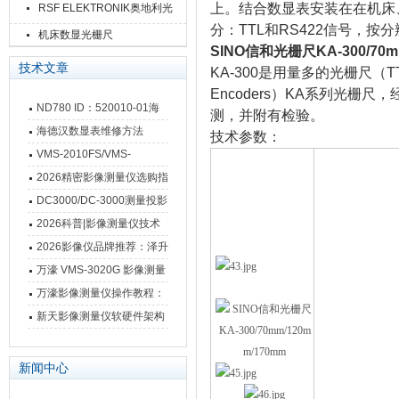
上。结合数显表安装在在机床
RSF ELEKTRONIK奥地利光
分：TTL和RS422信号，按分
栅尺
机床数显光栅尺
SINO信和光栅尺KA-300/70m
技术文章
KA-300
是用量多的光栅尺（
T
Encoders
）
KA
系列光栅尺，
ND780 ID：520010-01海
测，并附有检验。
德汉数显表故障维修内容
海德汉数显表维修方法
技术参数：
VMS-2010FS/VMS-
3020FS/VMS-4030FS手动
2026精密影像测量仪选购指
影像测量仪技术参数
南 靠谱品牌一站式选型推荐
DC3000/DC-3000测量投影
仪万濠数据处理器数显表故
2026科普|影像测量仪技术
障维修方法
原理、分类及选型应用
2026影像仪品牌推荐：泽升
影像测量仪选型指南
万濠 VMS-3020G 影像测量
仪技术规格与应用解析
万濠影像测量仪操作教程：
从开机到出报告，新手也能
新天影像测量仪软硬件架构
快速上手
与测量性能深度剖析
新闻中心