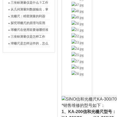
三坐标测量仪是什么？工作
原理、分类与核心功能一次
从几何测量到数据输出，掌
讲清
握万濠影像测量仪的六大核
光栅尺：精密测量的利器
心能力
探究球栅尺的原理与应用
球栅尺在使用前要做哪些准
备工作？
三坐标测量仪是怎样工作
的，功能有什么优势？
球栅尺是怎样运作的，怎么
样可以简单的安装它
*销售维修的型号如下：
1、KA-200信和光栅尺型号：