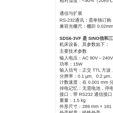
相对湿度
‌：‌
<90%（20±5
通信与扩展
RS-232通讯
‌：‌
需单独订购
兼容光栅尺
‌：栅距 ‌
0.02m
SDS6-3VF
‌ 是 SINO
机床设备。其参数如下：
主要技术参数
输入电压
‌：AC 90V～2
功率
‌：15W
输入信号
‌：正交 TTL 方波
分辨率
‌：0.1 µm、0.2 µ
计数速度
‌：在 0.001 mm
掉电记忆
‌：无需电池，停
接口
‌：‌
带 RS232 通信接口
重量
‌：1.5 kg
外形尺寸
‌：289 mm × 181
外壳材质
‌：铸铁外壳