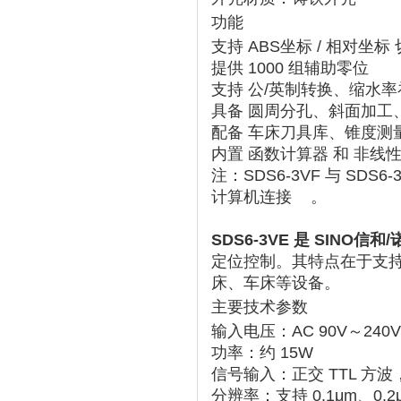
功能
支持 ‌
ABS坐标 / 相对坐标
‌
提供 ‌
1000 组辅助零位
支持 ‌
公/英制转换
‌、‌
缩水率
具备 ‌
圆周分孔、斜面加工
配备 ‌
车床刀具库、锥度测
内置 ‌
函数计算器
‌ 和 ‌
非线性
注：SDS6-3VF 与 SDS6
计算机连接 ‌‌
。
SDS6-3VE
‌ 是 SINO信和/
定位控制。其特点在于支持
床、车床等设备。
主要技术参数
输入电压
‌：AC 90V～240V
功率
‌：约 15W
信号输入
‌：正交 TTL 方波
分辨率
‌：支持 0.1μm、0.