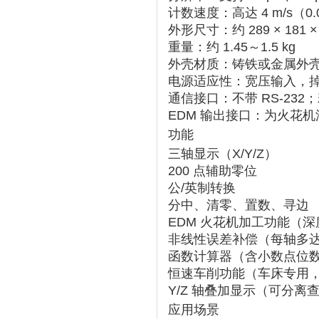
计数速度
‌：高达 ‌
4 m/s
‌（
外形尺寸
‌：约 ‌
289 × 181 
重量
‌：约 ‌
1.45～1.5 kg
外壳材质
‌：铸铁或金属外
电源适应性
‌：宽压输入，
通信接口
‌：不带 RS-23
EDM 输出接口
‌：为火花机
功能
三轴显示
‌（X/Y/Z）
200 点辅助零位
公/英制转换
分中、清零、置数、寻边
EDM 火花机加工功能
‌（
非线性误差补偿
‌（每轴多达
函数计算器
‌（含小数点位数
恒速车削功能
‌（车床专用
Y/Z 轴叠加显示
‌（可分离
应用场景