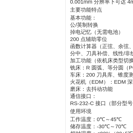
0.001mm 分辨率下可达 4m
主要功能特点
基本功能
‌：
公/英制转换
掉电记忆（无需电池）
200 点辅助零位
函数计算器（正弦、余弦
分中、刀具补偿、线性/非
加工功能
‌（依机床类型切
铣床
‌：R 圆弧、等分圆
车床
‌：200 刀具库、锥度
火花机（EDM）
‌：EDM 
磨床
‌：去抖动功能
通信接口
‌：
RS-232-C 接口
‌（部分型号需
使用环境
工作温度
‌：‌
0℃～45℃
储存温度
‌：‌
-30℃～70℃