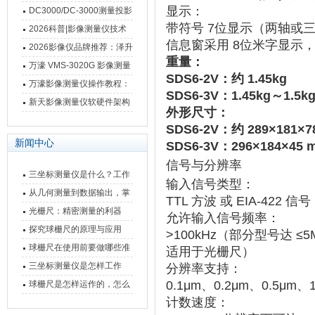
影像测量仪技术参数
显示
‌：
南 靠谱品牌一站式选型推荐
DC3000/DC-3000测量投影
带符号 ‌
7位显示
‌（两轴或
仪万濠数据处理器数显表故
2026科普|影像测量仪技术
信息窗采用 ‌
8位米字显示
‌
障维修方法
原理、分类及选型应用
2026影像仪品牌推荐：泽升
重量
‌：
影像测量仪选型指南
万濠 VMS-3020G 影像测量
SDS6-2V
‌：约 ‌
1.45kg
仪技术规格与应用解析
万濠影像测量仪操作教程：
SDS6-3V
‌：‌
1.45kg～1.5k
从开机到出报告，新手也能
新天影像测量仪软硬件架构
外形尺寸
‌：
快速上手
与测量性能深度剖析
SDS6-2V
‌：约 ‌
289×181×
新闻中心
SDS6-3V
‌：‌
296×184×45 
信号与分辨率
三坐标测量仪是什么？工作
输入信号类型
‌：
原理、分类与核心功能一次
从几何测量到数据输出，掌
TTL 方波
‌ 或 ‌
EIA-422 信号
讲清
握万濠影像测量仪的六大核
光栅尺：精密测量的利器
允许输入信号频率
‌：
心能力
探究球栅尺的原理与应用
>100kHz
‌（部分型号达 ‌
≤5
球栅尺在使用前要做哪些准
适用于光栅尺）‌‌
备工作？
三坐标测量仪是怎样工作
分辨率支持
‌：
的，功能有什么优势？
0.1μm、0.2μm、0.5μm
球栅尺是怎样运作的，怎么
计数速度
‌：
样可以简单的安装它