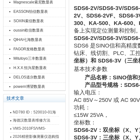
Magnescale索尼数显表
SDS6-2V/SDS6-3V/SDS
EASSON怡信数显表
2V、SDS6-2VF、SDS6-3
SOXIN索信数显表
300、KA-500、KA-600、
备上实现定位测量和控制。
oussin欧信数显表
SDS6-2V/SDS6-3V/SDS
QIHAI七海数显表
SDS6
‌ 是SINO信和
FAGOR发格数显表
钻床、线切割、PLC、工
Mitutoyo三丰数显表
坐标）和 ‌
SDS6-3V
‌（三坐
H.X.X.恒兴星数显表
基本技术参数
产品名称：SINO信和
DELOS道尔数显表
产品型号规格：SDS6-2V、S
powern博望数显表
输入电压
‌：
技术文章
AC 85V～250V
‌ 或 ‌
AC 90
功耗
‌：
ND780 ID：520010-01海
≤15W
‌ 25VA，
德汉数显表故障维修内容
海德汉数显表维修方法
坐标数
‌：
VMS-2010FS/VMS-
SDS6-2V
‌：双坐标（X、Y
3020FS/VMS-4030FS手动
2026精密影像测量仪选购指
SDS6-3V
‌：三坐标（X、Y、