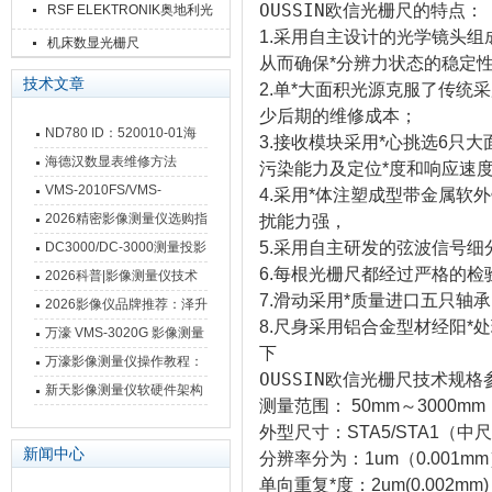
OUSSIN欧信光栅尺的特点：
RSF ELEKTRONIK奥地利光
1.采用自主设计的光学镜头组
栅尺
机床数显光栅尺
从而确保*分辨力状态的稳定
技术文章
2.单*大面积光源克服了传统
少后期的维修成本；
ND780 ID：520010-01海
3.接收模块采用*心挑选6只大
德汉数显表故障维修内容
海德汉数显表维修方法
污染能力及定位*度和响应速
VMS-2010FS/VMS-
4.采用*体注塑成型带金属
3020FS/VMS-4030FS手动
2026精密影像测量仪选购指
扰能力强，
影像测量仪技术参数
南 靠谱品牌一站式选型推荐
5.采用自主研发的弦波信号细
DC3000/DC-3000测量投影
6.每根光栅尺都经过严格的
仪万濠数据处理器数显表故
2026科普|影像测量仪技术
7.滑动采用*质量进口五只轴
障维修方法
原理、分类及选型应用
2026影像仪品牌推荐：泽升
8.尺身采用铝合金型材经阳
影像测量仪选型指南
万濠 VMS-3020G 影像测量
下
仪技术规格与应用解析
万濠影像测量仪操作教程：
OUSSIN欧信光栅尺技术规格
从开机到出报告，新手也能
新天影像测量仪软硬件架构
测量范围： 50mm～3000mm
快速上手
与测量性能深度剖析
外型尺寸：STA5/STA1（中尺:
新闻中心
分辨率分为：1um（0.001mm
单向重复*度：2um(0.002mm)