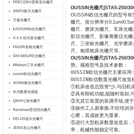
PRECIZIKA普斯克光栅尺
OUSSIN光栅尺|STA5-250/300
SINPO新天光栅尺
OUSSIN欧信光栅尺的型号有
万濠光栅尺
栅尺。按分辨率分0.1um/0.
栅尺、磨床光栅尺、车床光栅
EASSON怡信光栅尺
影仪光栅尺、影像测量仪光栅
H.X.X.恒兴星光栅尺
尺、三坐标光栅尺、光学磨床
FAGOR发格光栅尺
尺、炮塔铣床光栅尺等。
GIVI MISURE光栅尺
OUSSIN光栅尺|STA5-250/300
势
、
规格型号及技术参数：
Mitutoyo三丰光栅尺
OUSSIN欧信光栅尺主要
oussin欧信光栅尺
OUSSIN欧信数显光栅尺改
SOXIN索信光栅尺
①机床改造总投资*少,与旧机
长光数显传感器
②具有附机功能,能随时装卸,
③无其它装置的装调手续,便于
QIHAI七海光栅尺
④操作工人易掌握,不经培训
Renishaw雷尼绍光栅尺
心磨，其成效更为显著。
DELOS道尔光栅尺
⑤进行大型机床数显改造后，
JENIX东山光栅尺
率，机械性能稳定可靠。