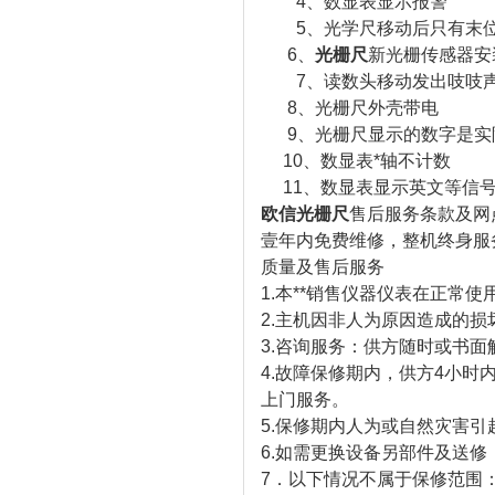
4、数显表显示报警
5、光学尺移动后只有末位
6、
光栅尺
新光栅传感器安
7、读数头移动发出吱吱声
8、光栅尺外壳带电
9、光栅尺显示的数字是实
10、数显表*轴不计数
11、数显表显示英文等信
欧信光栅尺
售后服务条款及网
壹年内免费维修，整机终身服
质量及售后服务
1.本**销售仪器仪表在正常使
2.主机因非人为原因造成的
3.咨询服务：供方随时或书
4.故障保修期内，供方4小
上门服务。
5.保修期内人为或自然灾害引
6.如需更换设备另部件及送
7．以下情况不属于保修范围