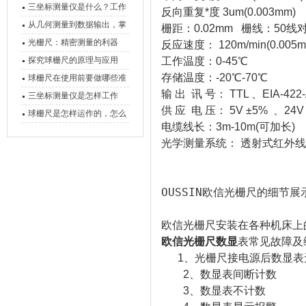
三坐标测量仪是什么？工作
反向重复*度 3um(0.003mm)
原理、分类与核心功能一次
从几何测量到数据输出，掌
栅距：0.02mm 栅线：50线对
讲清
握万濠影像测量仪的六大核
光栅尺：精密测量的利器
反应速度： 120m/min(0.005mm
心能力
探究球栅尺的原理与应用
工作温度：0-45℃
存储温度：-20℃-70℃
球栅尺在使用前要做哪些准
输 出 讯 号： TTL 、EIA-422
备工作？
三坐标测量仪是怎样工作
供 应 电 压： 5V ±5% 、24V
的，功能有什么优势？
球栅尺是怎样运作的，怎么
电缆线长：3m-10m(可加长)
样可以简单的安装它
光学测量系统： 透射式红外线
OUSSIN欧信光栅尺的细节展
欧信光栅尺安装在各种机床上
欧信光栅尺数显
表常见故障及
1、光栅尺接电源后数显表
2、数显表间断计数
3、数显表不计数