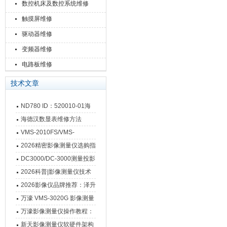
数控机床及数控系统维修
触摸屏维修
驱动器维修
变频器维修
电路板维修
技术文章
ND780 ID：520010-01海
德汉数显表故障维修内容
海德汉数显表维修方法
VMS-2010FS/VMS-
3020FS/VMS-4030FS手动
2026精密影像测量仪选购指
影像测量仪技术参数
南 靠谱品牌一站式选型推荐
DC3000/DC-3000测量投影
仪万濠数据处理器数显表故
2026科普|影像测量仪技术
障维修方法
原理、分类及选型应用
2026影像仪品牌推荐：泽升
影像测量仪选型指南
万濠 VMS-3020G 影像测量
仪技术规格与应用解析
万濠影像测量仪操作教程：
从开机到出报告，新手也能
新天影像测量仪软硬件架构