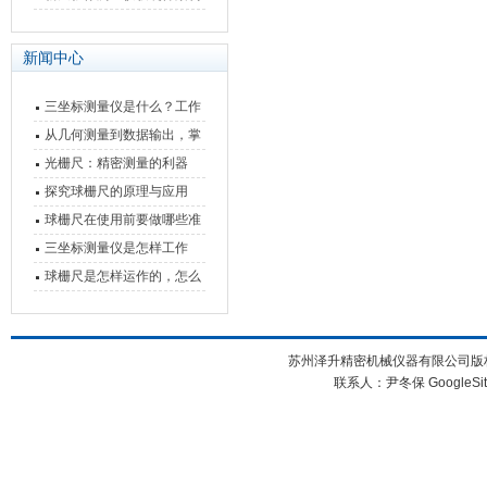
快速上手
与测量性能深度剖析
新闻中心
三坐标测量仪是什么？工作
原理、分类与核心功能一次
从几何测量到数据输出，掌
讲清
握万濠影像测量仪的六大核
光栅尺：精密测量的利器
心能力
探究球栅尺的原理与应用
球栅尺在使用前要做哪些准
备工作？
三坐标测量仪是怎样工作
的，功能有什么优势？
球栅尺是怎样运作的，怎么
样可以简单的安装它
苏州泽升精密机械仪器有限公司版权所
联系人：尹冬保
GoogleSi