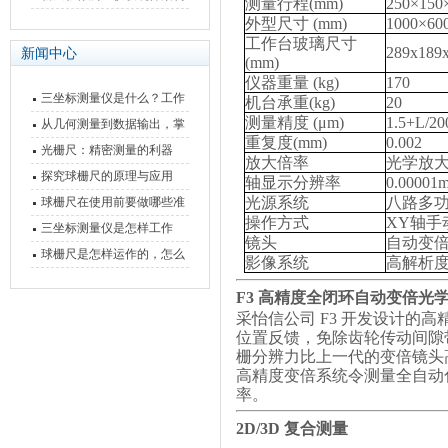
测量行程
(mm)
250×150
快速上手
与测量性能深度剖析
外型尺寸
(mm)
1000×60
工作台玻璃尺寸
289x189
新闻中心
(mm)
仪器重量
(kg)
170
三坐标测量仪是什么？工作
机台承重
(kg)
20
测量精度
(μm)
1.5+L/20
原理、分类与核心功能一次
从几何测量到数据输出，掌
重复度
(mm)
0.002
讲清
握万濠影像测量仪的六大核
光栅尺：精密测量的利器
放大倍率
光学放
心能力
探究球栅尺的原理与应用
轴显示分辨率
0.00001
光源系统
八路多
球栅尺在使用前要做哪些准
操作方式
XY
轴手
备工作？
三坐标测量仪是怎样工作
镜头
自动变倍
的，功能有什么优势？
球栅尺是怎样运作的，怎么
影像系统
高解析
样可以简单的安装它
F3
高精度全闭环自动变倍光
采怡信公司
F3
开发设计的高
位置反馈，免除齿轮传动间隙
栅分辨力比上一代的变倍镜头
高精度变倍系统令测量全自动
率。
2D/3D 复合测量