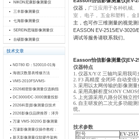
Easson怡信影像测量仪|EV-251
NIKON尼康影像测量仪
仪器，
广泛应用于各种机械、
三丰影像测量仪
室， 电子， 五金和塑料， 金
七海影像测量仪
主，也可作三维测量的视觉测
EASSON EV-2515/EV
SEREIN思瑞影像测量仪
调试等服务请联系我们。
台硕影像测量仪
技术文章
Easson怡信影像测量仪|EV-251
ND780 ID：520010-01海
仪器特点
德汉数显表故障维修内容
海德汉数显表维修方法
1.
仪器
X/Y/Z
三轴均采用我司
2.
F3
高精度 全闭环 自动变倍
VMS-2010FS/VMS-
3.
采用以太网传输的影像测量
3020FS/VMS-4030FS手动
2026精密影像测量仪选购指
4.
采用高解析度
SONY CMOS
影像测量仪技术参数
南 靠谱品牌一站式选型推荐
5.
上光源采用八路分区独立控
DC3000/DC-3000测量投影
6.
自主研发的二次元多功能测
仪万濠数据处理器数显表故
2026科普|影像测量仪技术
统。
障维修方法
原理、分类及选型应用
2026影像仪品牌推荐：泽升
影像测量仪选型指南
万濠 VMS-3020G 影像测量
技术参数
仪技术规格与应用解析
万濠影像测量仪操作教程：
型号
EV-2515
从开机到出报告，新手也能
新天影像测量仪软硬件架构