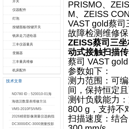
开关
PRISMO、ZEI
仪器配件
M、ZEISS C
灯泡
VAST gol
按键面板/按键开关
故障检测维修保
铣床走刀进给器
ZEISS蔡司三坐
三丰仪器量具
动式接触扫描传
变频器
蔡司 ‌
VAST gold
三丰量具维修
参数如下：
机床配件
测力范围
‌：可编
技术文章
间，保持恒定且
ND780 ID：520010-01海
测针负载能力
‌
德汉数显表故障维修内容
海德汉数显表维修方法
800 g
‌，支持不
VMS-2010FS/VMS-
扫描速度
‌：结合
3020FS/VMS-4030FS手动
2026精密影像测量仪选购指
影像测量仪技术参数
南 靠谱品牌一站式选型推荐
DC3000/DC-3000测量投影
300 mm/s
‌ 。