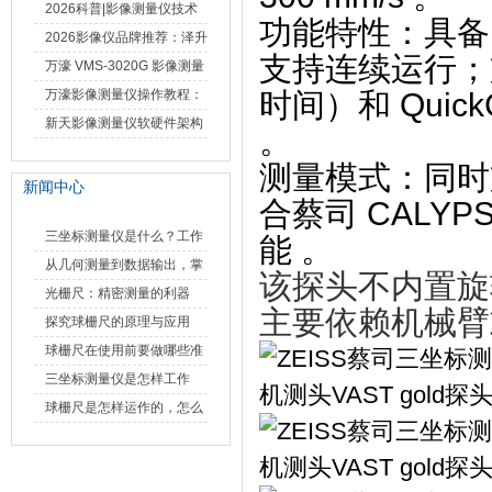
仪万濠数据处理器数显表故
2026科普|影像测量仪技术
功能特性
‌：具
障维修方法
原理、分类及选型应用
2026影像仪品牌推荐：泽升
支持连续运行；支
影像测量仪选型指南
万濠 VMS-3020G 影像测量
仪技术规格与应用解析
万濠影像测量仪操作教程：
时间）和 ‌
Quick
从开机到出报告，新手也能
新天影像测量仪软硬件架构
。
快速上手
与测量性能深度剖析
测量模式
‌：同
新闻中心
合蔡司 ‌
CALYP
三坐标测量仪是什么？工作
能 。‌‌
原理、分类与核心功能一次
从几何测量到数据输出，掌
该探头不内置旋转轴
讲清
握万濠影像测量仪的六大核
光栅尺：精密测量的利器
主要依赖机械臂或
心能力
探究球栅尺的原理与应用
球栅尺在使用前要做哪些准
备工作？
三坐标测量仪是怎样工作
的，功能有什么优势？
球栅尺是怎样运作的，怎么
样可以简单的安装它