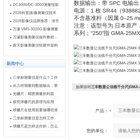
数据输出
‌：‌
带 SPC 电输出
影像测量仪技术参数
南 靠谱品牌一站式选型推荐
DC3000/DC-3000测量投影
电源
‌：‌
1 枚 SR44（9388
仪万濠数据处理器数显表故
2026科普|影像测量仪技术
不含基准杆
‌（因属 0–25 
障维修方法
原理、分类及选型应用
2026影像仪品牌推荐：泽升
注意：该型号为 ‌
日本原产
影像测量仪选型指南
万濠 VMS-3020G 影像测量
系列；“250"指 GMA-25M
仪技术规格与应用解析
万濠影像测量仪操作教程：
从开机到出报告，新手也能
新天影像测量仪软硬件架构
快速上手
与测量性能深度剖析
新闻中心
三坐标测量仪是什么？工作
原理、分类与核心功能一次
从几何测量到数据输出，掌
如果你对
三丰数显公法线千分尺|GMA-25M
讲清
握万濠影像测量仪的六大核
光栅尺：精密测量的利器
心能力
探究球栅尺的原理与应用
球栅尺在使用前要做哪些准
产品：
备工作？
三坐标测量仪是怎样工作
的，功能有什么优势？
球栅尺是怎样运作的，怎么
您的单位：
样可以简单的安装它