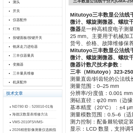
三丰数显公法线千分尺|GMA-25MX 
测头
开关
Mitutoyo
三丰数显公法线千分尺
仪器配件
微计、螺旋测微器、螺纹
微器
是一种高精度电子测量工具
灯泡
25 mm。主要用于机械
按键面板/按键开关
货号、价格、故障维修保
铣床走刀进给器
Mitutoyo
三丰数显公法线千分尺
三丰仪器量具
微计、螺旋测微器、螺纹
微器计数尺技术参数
：
变频器
三丰（Mitutoyo）323
三丰量具维修
测量直齿/斜齿轮的公法线
机床配件
测量范围
‌：‌
0–25 mm
分辨率/分度值
‌：‌
0.001 mm
技术文章
测砧直径
‌：‌
φ20 mm
‌（边缘
ND780 ID：520010-01海
基本精度（20°C）
‌：‌
±4 μ
测量模数范围
‌：‌
0.5–6
‌（
德汉数显表故障维修内容
海德汉数显表维修方法
测力控制
‌：配备‌
棘轮锁定
VMS-2010FS/VMS-
显示
‌：‌
LCD 数显
‌，支持
3020FS/VMS-4030FS手动
2026精密影像测量仪选购指