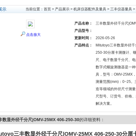
展示
当前位置：
首页
>
产品展示
>
机床仪器配件及量具
>
三丰仪器量具
>
产品名称：
三丰数显外径千分尺|OMV-25
产品型号：
点击放大
更新时间：
2026-05-26
产品特点：
Mitutoyo三丰数显外径千分
250-30分厘卡测微计
尺、电子数显千分尺、电
数字式螺旋测微器是一种
具，型号：OMV-25MX，货
测量范围(mm)：0~2
造等领域的外径尺寸测量
尺型号、订货号、价格、
解决方案。
数显外径千分尺|OMV-25MX 406-250-30
的详细资料：
utoyo
三丰数显外径千分尺|OMV-25MX 406-250-30
分厘