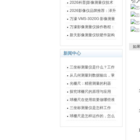
引入
仪万濠数据处理器数显表故
2026科普|影像测量仪技术
障维修方法
原理、分类及选型应用
2026影像仪品牌推荐：泽升
影像测量仪选型指南
万濠 VMS-3020G 影像测量
仪技术规格与应用解析
万濠影像测量仪操作教程：
从开机到出报告，新手也能
新天影像测量仪软硬件架构
快速上手
与测量性能深度剖析
如果
新闻中心
三坐标测量仪是什么？工作
原理、分类与核心功能一次
从几何测量到数据输出，掌
讲清
握万濠影像测量仪的六大核
光栅尺：精密测量的利器
心能力
探究球栅尺的原理与应用
球栅尺在使用前要做哪些准
备工作？
三坐标测量仪是怎样工作
的，功能有什么优势？
球栅尺是怎样运作的，怎么
样可以简单的安装它