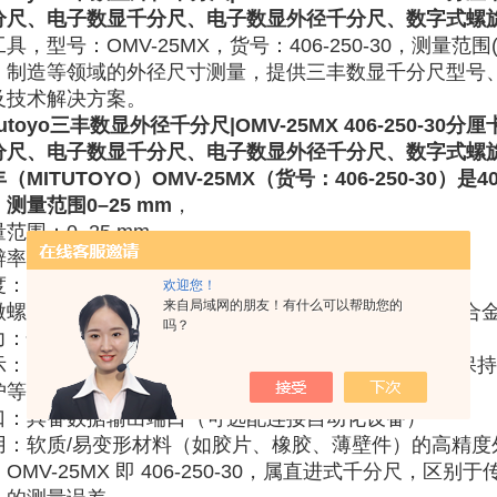
分尺、电子数显千分尺、电子数显外径千分尺、数字式螺
具，型号：OMV-25MX，货号：406-250-30，测量范
、制造等领域的外径尺寸测量，提供三丰数显千分尺型号
及技术解决方案。
utoyo
三丰数显外径千分尺|OMV-25MX 406-250-30
分厘
分尺、电子数显千分尺、电子数显外径千分尺、数字式螺
（MITUTOYO）OMV-25MX（货号：406-250-30
测量范围0–25 mm
，
量范围
‌：0–25 mm
辨率
‌：0.001 mm
度
‌：±3 μm（含平面度 ≤0.3 μm、平行度 ≤0.3 μm）
欢迎您！
来自局域网的朋友！有什么可以帮助您的
微螺杆
‌：直进式（非旋转），直径 ø6.35 mm，配硬质合
吗？
力
‌：恒定约 3 N（避免被测物变形）
示
‌：数显，支持 ABS/ INC（增量）模式、置零、数据保持
护等级
‌：未明确标称 IP65
口
‌：具备数据输出端口（可选配连接自动化设备）
用
‌：软质/易变形材料（如胶片、橡胶、薄壁件）的高精度外径
OMV-25MX 即 406-250-30，属直进式千分尺，