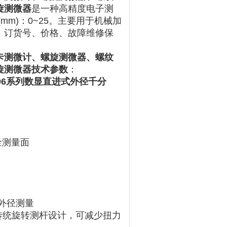
旋测微器
是一种高精度电子测
围(mm)：0~25。主要用于机械加
、订货号、价格、故障维修保
卡测微计、螺旋测微器、螺纹
旋测微器技术参数
：
）是406系列数显直进式外径千分
金测量面
测量 ‌‌
区别于传统旋转测杆设计，可减少扭力