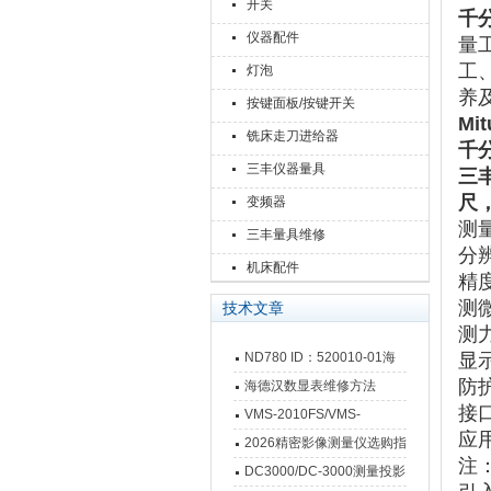
开关
千
仪器配件
量工
工
灯泡
养
按键面板/按键开关
Mit
铣床走刀进给器
千
三丰仪器量具
三丰
尺，
变频器
测
三丰量具维修
分
机床配件
精
测
技术文章
测
ND780 ID：520010-01海
显
防
德汉数显表故障维修内容
海德汉数显表维修方法
接
VMS-2010FS/VMS-
应
3020FS/VMS-4030FS手动
2026精密影像测量仪选购指
注：
影像测量仪技术参数
南 靠谱品牌一站式选型推荐
DC3000/DC-3000测量投影