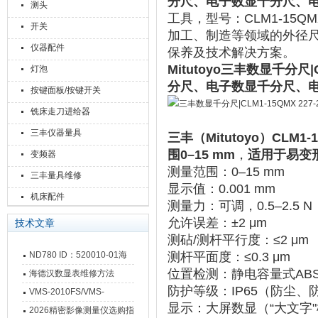
分尺、电子数显千分尺、
测头
工具，型号：CLM1-15QM
开关
加工、制造等领域的外径
仪器配件
保养及技术解决方案。
Mitutoyo
三丰数显千分尺|CLM
灯泡
分尺、电子数显千分尺、
按键面板/按键开关
铣床走刀进给器
三丰仪器量具
三丰（Mitutoyo）CLM
围0–15 mm
，
适用于易变
变频器
测量范围
‌：0–15 mm
三丰量具维修
显示值
‌：0.001 mm
机床配件
测量力
‌：可调，‌
0.5–2.5 N
允许误差
‌：±2 μm
技术文章
测砧/测杆平行度
‌：≤2 μm
ND780 ID：520010-01海
测杆平面度
‌：≤0.3 μm
位置检测
‌：静电容量式AB
德汉数显表故障维修内容
海德汉数显表维修方法
防护等级
‌：‌
IP65
‌（防尘、
VMS-2010FS/VMS-
显示
‌：大屏数显（“大文字
3020FS/VMS-4030FS手动
2026精密影像测量仪选购指