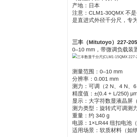
产地
‌：‌
日本
‌ ‌‌
注意：CLM1-30QMX ‌
不是
是‌
直进式外径千分尺
‌，
三丰（Mitutoyo）227-
0–10 mm，带微调负载装置
测量范围
‌：0–10 mm
分辨率
‌：0.001 mm
测力
‌：可调（2 N、4 N、6 
精度值‌：±(0.4 + L/25
显示
‌：大字符数显液晶屏
测力类型
‌：旋转式可调测力机构
重量
‌：约 340 g
电源
‌：1×LR44 纽扣电
适用场景
‌：软质材料（如