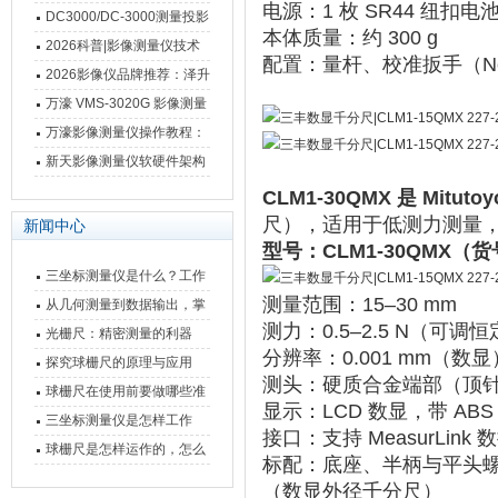
电源
‌：1 枚 SR44 纽扣
影像测量仪技术参数
南 靠谱品牌一站式选型推荐
DC3000/DC-3000测量投影
本体质量
‌：约 300 g
仪万濠数据处理器数显表故
2026科普|影像测量仪技术
配置
‌：量杆、校准扳手（No.3
障维修方法
原理、分类及选型应用
2026影像仪品牌推荐：泽升
影像测量仪选型指南
万濠 VMS-3020G 影像测量
仪技术规格与应用解析
万濠影像测量仪操作教程：
从开机到出报告，新手也能
新天影像测量仪软硬件架构
快速上手
与测量性能深度剖析
CLM1-30QMX 是 Mi
尺），适用于低测力测量，
新闻中心
型号
‌：CLM1-30QMX（货号
三坐标测量仪是什么？工作
测量范围
‌：‌
15–30 mm
原理、分类与核心功能一次
从几何测量到数据输出，掌
测力
‌：‌
0.5–2.5 N（可调
讲清
握万濠影像测量仪的六大核
光栅尺：精密测量的利器
分辨率
‌：‌
0.001 mm
‌（数显
心能力
探究球栅尺的原理与应用
测头
‌：‌
硬质合金端部（顶
球栅尺在使用前要做哪些准
显示
‌：‌
LCD 数显，带 AB
备工作？
三坐标测量仪是怎样工作
接口
‌：‌
支持 MeasurLi
的，功能有什么优势？
球栅尺是怎样运作的，怎么
标配
‌：底座、半柄与平头螺丝
样可以简单的安装它
（数显外径千分尺）