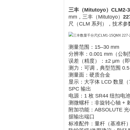
三丰（Mitutoyo）CL
mm，
三丰（Mitutoyo）
22
尺（CLM 系列），技术参数
测量范围
‌：‌
15–30 mm
分辨率
‌：‌
0.001 mm
‌（公制
误差（精度）
‌：‌
±2 μm
‌（即
测力
‌：‌
可调，典型范围 0.5 N
测量面
‌：‌
硬质合金
显示
‌：‌
大字体 LCD 数显（7
SPC 输出
电源
‌：‌
1 枚 SR44 纽扣电
测微螺杆
‌：‌
非旋转心轴 +
附加功能
‌：‌
ABSOLUTE 
据输出端口
标准配件
‌：‌
量杆（基准杆）