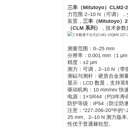
三丰（Mitutoyo）CLM
力范围 2–10 N（可调），分
装置，
三丰（Mitutoyo）
（CLM 系列）
，技术参数如
测量范围
‌：0–25 mm
分辨率
‌：0.001 mm（1 μ
精度
‌：±2 μm
测力
‌：可调，‌
2–10 N
‌（
测砧与测杆
‌：硬质合金测
显示
‌：LCD 数显，支持
驱动机构
‌：10 mm/rev
电源
‌：1×SR44（约3
防护等级
‌：IP54（防尘防溅）
注意：“227-206-20"中
25 mm、2–10 N 测力版本
性优于普通棘轮型。‌‌