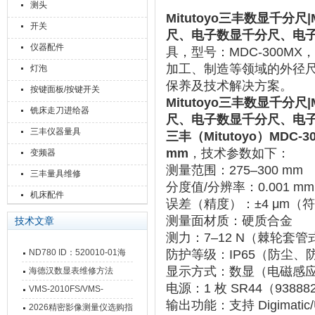
测头
Mitutoyo
三丰数显千分尺|MDC
开关
尺、电子数显千分尺、电
仪器配件
具，型号：MDC-300MX，
加工、制造等领域的外径
灯泡
保养及技术解决方案。
按键面板/按键开关
Mitutoyo
三丰数显千分尺|MDC
铣床走刀进给器
尺、电子数显千分尺、电
三丰仪器量具
三丰（Mitutoyo）MDC-
mm
，技术参数如下：‌‌
变频器
测量范围
‌：‌
275–300 mm
三丰量具维修
分度值/分辨率
‌：‌
0.001 mm
机床配件
误差（精度）
‌：‌
±4 μm
‌（符
测量面材质
‌：‌
硬质合金
技术文章
测力
‌：‌
7–12 N
‌（棘轮套管
ND780 ID：520010-01海
防护等级
‌：‌
IP65
‌（防尘、
显示方式
‌：‌
数显（电磁感
德汉数显表故障维修内容
海德汉数显表维修方法
电源
‌：‌
1 枚 SR44（93
VMS-2010FS/VMS-
输出功能
‌：‌
支持 Digimat
3020FS/VMS-4030FS手动
2026精密影像测量仪选购指