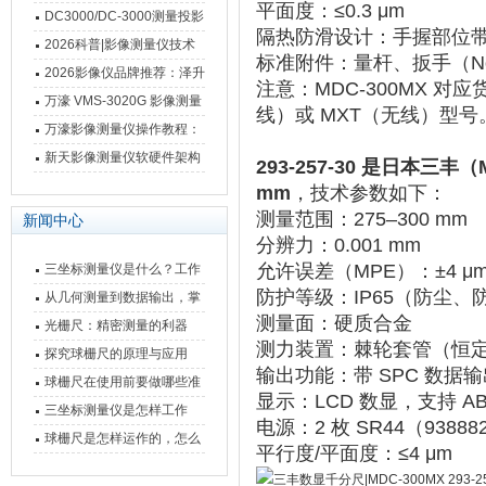
平面度
‌：‌
≤0.3 μm
影像测量仪技术参数
南 靠谱品牌一站式选型推荐
DC3000/DC-3000测量投影
隔热防滑设计
‌：手握部位
仪万濠数据处理器数显表故
2026科普|影像测量仪技术
标准附件
‌：量杆、扳手（No.
障维修方法
原理、分类及选型应用
2026影像仪品牌推荐：泽升
注意：MDC-300MX 对应
影像测量仪选型指南
万濠 VMS-3020G 影像测量
线）或 MXT（无线）型
仪技术规格与应用解析
万濠影像测量仪操作教程：
从开机到出报告，新手也能
新天影像测量仪软硬件架构
293-257-30 是日本三丰
快速上手
与测量性能深度剖析
mm
，技术参数如下：‌‌
测量范围
‌：275–300 mm
新闻中心
分辨力
‌：0.001 mm
允许误差（MPE）
‌：‌
±4 μ
三坐标测量仪是什么？工作
防护等级
‌：‌
IP65
‌（防尘、
原理、分类与核心功能一次
从几何测量到数据输出，掌
测量面
‌：硬质合金
讲清
握万濠影像测量仪的六大核
光栅尺：精密测量的利器
测力装置
‌：棘轮套管（恒
心能力
探究球栅尺的原理与应用
输出功能
‌：‌
带 SPC 数据
球栅尺在使用前要做哪些准
显示
‌：LCD 数显，支持 
备工作？
三坐标测量仪是怎样工作
电源
‌：2 枚 SR44（93
的，功能有什么优势？
球栅尺是怎样运作的，怎么
平行度/平面度
‌：≤4 μm
样可以简单的安装它