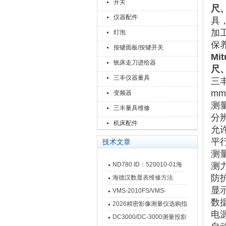
开关
尺
仪器配件
具，
加
灯泡
保
按键面板/按键开关
Mit
铣床走刀进给器
尺
三丰仪器量具
三丰
mm
变频器
测
三丰量具维修
分
机床配件
允
平
技术文章
测
ND780 ID：520010-01海
测
防
德汉数显表故障维修内容
海德汉数显表维修方法
显
VMS-2010FS/VMS-
数
3020FS/VMS-4030FS手动
2026精密影像测量仪选购指
电
影像测量仪技术参数
南 靠谱品牌一站式选型推荐
DC3000/DC-3000测量投影