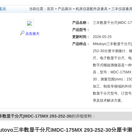
展示
当前位置：
首页
>
产品展示
>
机床仪器配件及量具
>
三丰仪器量
产品名称：
三丰数显千分尺|MDC-175M
产品型号：
点击放大
更新时间：
2026-05-25
产品特点：
Mitutoyo三丰数显千分尺|M
252-30分厘卡测微计
尺、电子数显千分尺、电
数字式螺旋测微器是一种
具，型号：MDC-175MX，
30，测量范围(mm)：15
加工、制造等领域的外径
数显千分尺型号、订货号
养及技术解决方案。
数显千分尺|MDC-175MX 293-252-30
的详细资料：
utoyo
三丰数显千分尺|MDC-175MX 293-252-30
分厘卡