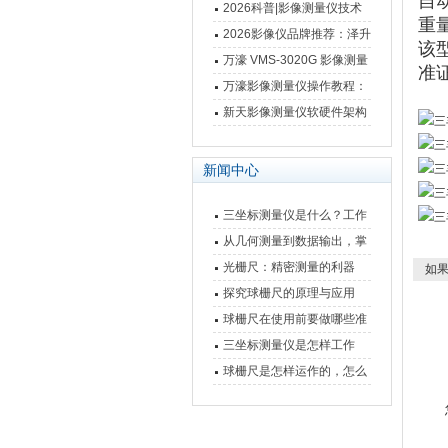
自
仪万濠数据处理器数显表故
2026科普|影像测量仪技术
重
障维修方法
原理、分类及选型应用
2026影像仪品牌推荐：泽升
该
影像测量仪选型指南
万濠 VMS-3020G 影像测量
准证
仪技术规格与应用解析
万濠影像测量仪操作教程：
从开机到出报告，新手也能
新天影像测量仪软硬件架构
快速上手
与测量性能深度剖析
新闻中心
三坐标测量仪是什么？工作
原理、分类与核心功能一次
从几何测量到数据输出，掌
讲清
握万濠影像测量仪的六大核
光栅尺：精密测量的利器
如果
心能力
探究球栅尺的原理与应用
球栅尺在使用前要做哪些准
备工作？
三坐标测量仪是怎样工作
的，功能有什么优势？
球栅尺是怎样运作的，怎么
样可以简单的安装它