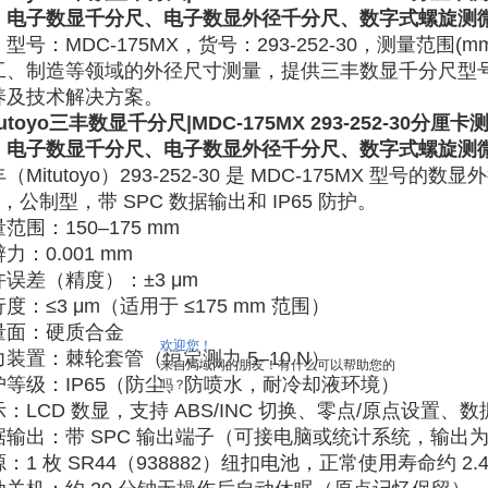
、电子数显千分尺、电子数显外径千分尺、数字式螺旋测
型号：MDC-175MX，货号：293-252-30，测量范围(m
工、制造等领域的外径尺寸测量，提供三丰数显千分尺型
养及技术解决方案。
utoyo
三丰数显千分尺|MDC-175MX 293-252-30
分厘卡
、电子数显千分尺、电子数显外径千分尺、数字式螺旋测
（Mitutoyo）293-252-30 是 MDC-175MX 型号的
，公制型，带 SPC 数据输出和 IP65 防护。‌‌
量范围
‌：150–175 mm
辨力
‌：0.001 mm
许误差（精度）
‌：‌
±3 μm
行度
‌：‌
≤3 μm
‌（适用于 ≤175 mm 范围）
量面
‌：硬质合金
欢迎您！
力装置
‌：棘轮套管（恒定测力 5–10 N）
来自局域网的朋友！有什么可以帮助您的
护等级
‌：‌
IP65
‌（防尘、防喷水，耐冷却液环境）
吗？
示
‌：LCD 数显，支持 ABS/INC 切换、零点/原点设置
据输出
‌：‌
带 SPC 输出端子
‌（可接电脑或统计系统，输出
源
‌：1 枚 SR44（938882）纽扣电池，‌
正常使用寿命约 2.4