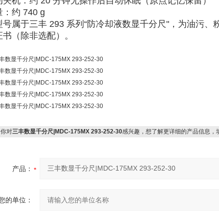
动关机
‌：约 20 分钟无操作后自动休眠（原点记忆保留）
量
‌：约 740 g
型号属于三丰 293 系列“防冷却液数显千分尺"，为油污
书（除非选配）。‌‌
你对
三丰数显千分尺|MDC-175MX 293-252-30
感兴趣，想了解更详细的产品信息，
产品：
您的单位：