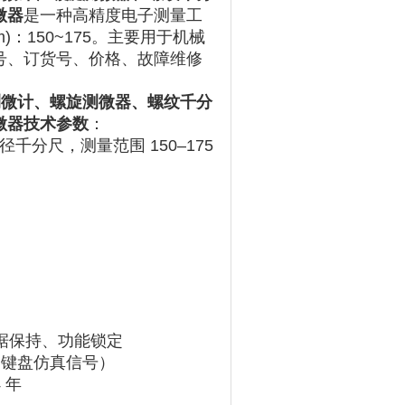
微器
是一种高精度电子测量工
m)：150~175。主要用于机械
号、订货号、价格、故障维修
测微计、螺旋测微器、螺纹千分
微器技术参数
：
数显外径千分尺，测量范围 150–175
、数据保持、功能锁定
为键盘仿真信号）
 年