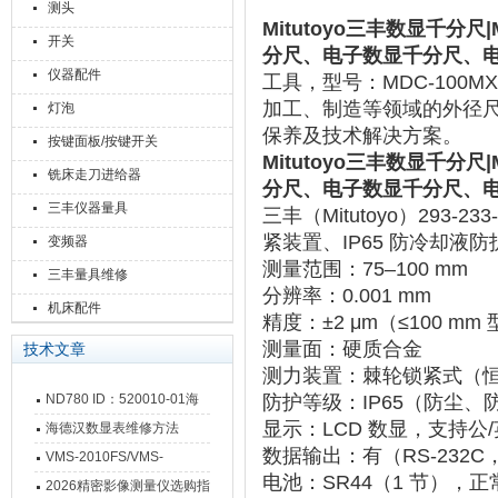
测头
Mitutoyo
三丰数显千分尺|MDC
开关
分尺、电子数显千分尺、
仪器配件
工具，型号：MDC-100MX
加工、制造等领域的外径
灯泡
保养及技术解决方案。
按键面板/按键开关
Mitutoyo
三丰数显千分尺|MDC
铣床走刀进给器
分尺、电子数显千分尺、
三丰仪器量具
三丰（Mitutoyo）293-
紧装置、IP65 防冷却液防护
变频器
‌测量范围‌：75–100 mm
三丰量具维修
‌分辨率‌：0.001 mm
机床配件
‌精度‌：±2 μm（≤100 mm
‌测量面‌：硬质合金
技术文章
‌测力装置‌：棘轮锁紧式（恒定
ND780 ID：520010-01海
‌防护等级‌：IP65（防
‌显示‌：LCD 数显，支
德汉数显表故障维修内容
海德汉数显表维修方法
‌数据输出‌：有（RS-23
VMS-2010FS/VMS-
‌电池‌：SR44（1 节），正常
3020FS/VMS-4030FS手动
2026精密影像测量仪选购指