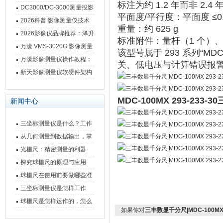
标注为约 1.2 年而非 2.4 
影像测量仪技术参数
南 靠谱品牌一站式选型推荐
DC3000/DC-3000测量投影
‌平面度/平行度‌：平面度 ≤0
仪万濠数据处理器数显表故
2026科普|影像测量仪技术
‌重量‌：约 625 g
障维修方法
原理、分类及选型应用
2026影像仪品牌推荐：泽升
‌标准附件‌：量杆（1 个）、扳
影像测量仪选型指南
万濠 VMS-3020G 影像测量
该型号属于 293 系列“
仪技术规格与应用解析
万濠影像测量仪操作教程：
关、低电压与计算错误报警功
从开机到出报告，新手也能
新天影像测量仪软硬件架构
快速上手
与测量性能深度剖析
MDC-100MX 293-23
新闻中心
三坐标测量仪是什么？工作
原理、分类与核心功能一次
从几何测量到数据输出，掌
讲清
握万濠影像测量仪的六大核
光栅尺：精密测量的利器
心能力
探究球栅尺的原理与应用
球栅尺在使用前要做哪些准
备工作？
三坐标测量仪是怎样工作
的，功能有什么优势？
球栅尺是怎样运作的，怎么
如果你对
三丰数显千分尺|MDC-100MX 2
样可以简单的安装它