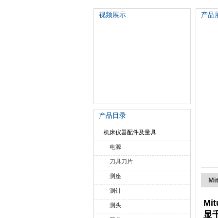
视频展示
产品
苏州泽升精密机械仪器有限公司
产品目录
机床仪器配件及量具
电源
刀具刀片
测座
Mi
测针
Mi
测头
显