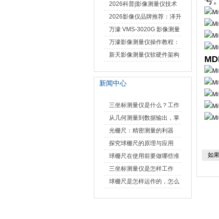
号
仪万濠数据处理器数显表故
2026科普|影像测量仪技术
障维修方法
原理、分类及选型应用
2026影像仪品牌推荐：泽升
影像测量仪选型指南
万濠 VMS-3020G 影像测量
仪技术规格与应用解析
万濠影像测量仪操作教程：
从开机到出报告，新手也能
新天影像测量仪软硬件架构
MD
快速上手
与测量性能深度剖析
新闻中心
三坐标测量仪是什么？工作
原理、分类与核心功能一次
从几何测量到数据输出，掌
讲清
握万濠影像测量仪的六大核
光栅尺：精密测量的利器
心能力
探究球栅尺的原理与应用
如果
球栅尺在使用前要做哪些准
备工作？
三坐标测量仪是怎样工作
的，功能有什么优势？
球栅尺是怎样运作的，怎么
样可以简单的安装它