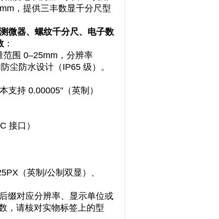
 mm，提供三丰数显千分尺型
测微器、螺纹千分尺、电子数
数
：
测量范围 0–25mm，分辨率
防尘防水设计（IP65 级）。‌‌
版本支持 0.00005"（英制）
PC 接口）
-25‌PX‌（英制/公制双显）、
，不同后缀对应分辨率、显示单位或
术参数，请核对实物标签上的型