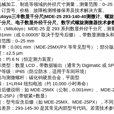
机械加工、制造等领域的外径尺寸测量，测量范围‌：0–25
、订货号、价格、故障检测维修保养及技术解决方案。
tutoyo三丰数显千分尺|MDE-25 293-140-40
测微计、螺旋
千分尺、电子数显外径千分尺、数字式螺旋测微器技术参
（Mitutoyo）MDE-25 是 293 系列数显外径千分尺，
001mm（或 0.00005" 取决于型号后缀），带数显测微头和
量范围‌：0–25 mm
辨率‌：‌0.001 mm‌（MDE-25MX/PX 等常见型号）；部分
‌：±2.5 μm
力‌：约 6 N（恒定测力装置）
示类型‌：‌数显 LCD‌，带数据输出（通常为 Digimatic 或 S
护等级‌：‌IP65‌（防尘防水，适用于车间环境）
测砧与测微螺杆‌：碳化钨硬质合金，平面型
源‌：1×LR44 纽扣电池（约 10,000 小时寿命）
号后缀说明‌：如 MDE-25‌MX‌（公制，0.001mm）、MDE
E-25‌PJ‌（带锁紧+数显） ‌‌
意：型号应含后缀（如 MDE-25MX、MDE-25PX）
口差异；293-145-30 是其常见内部型号代码。若需技