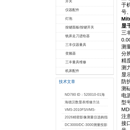
开关
于
仪器配件
号
Mi
灯泡
显
按键面板/按键开关
三丰
铣床走刀进给器
0.
三丰仪器量具
‌测
‌分
变频器
‌精度
三丰量具维修
‌测
机床配件
‌显
‌防
技术文章
‌
ND780 ID：520010-01海
‌电
‌型
德汉数显表故障维修内容
海德汉数显表维修方法
MD
VMS-2010FS/VMS-
注
3020FS/VMS-4030FS手动
2026精密影像测量仪选购指
接
影像测量仪技术参数
南 靠谱品牌一站式选型推荐
DC3000/DC-3000测量投影