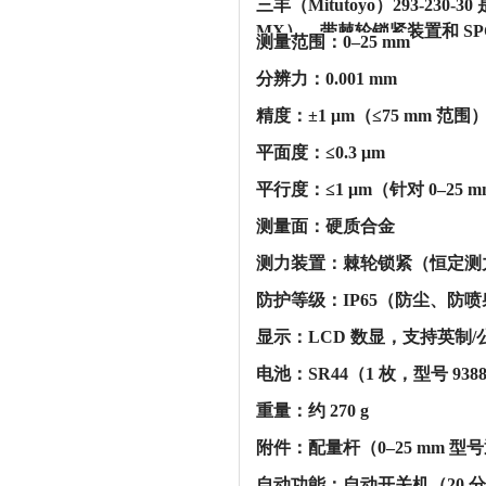
三丰（Mitutoyo）293-230
MX），带棘轮锁紧装置和 SPC
‌测量范围‌：0–25 mm
‌分辨力‌：0.001 mm
‌精度‌：±1 μm（≤75 mm 范围
‌平面度‌：≤0.3 μm
‌平行度‌：≤1 μm（针对 0–25 
‌测量面‌：硬质合金
‌测力装置‌：棘轮锁紧（恒定测力 
‌防护等级‌：IP65（防尘、防
‌显示‌：LCD 数显，支持英
‌电池‌：SR44（1 枚，型号 93
‌重量‌：约 270 g
‌附件‌：配量杆（0–25 mm 
‌自动功能‌：自动开关机（20 