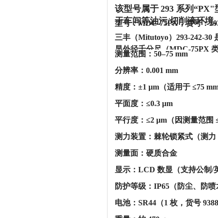
该型号属于
293 系列“
于车间等油污/切削液环境
型号：MDC-75PX，货号：29
三丰（Mitutoyo）293-2
显外径千分尺（MDC-75PX 
‌测量范围‌：50–75 mm
‌分辨率‌：0.001 mm
‌精度‌：±1 μm（适用于 ≤75 
‌平面度‌：≤0.3 μm
‌平行度‌：≤2 μm（因测量范围 ≤
‌测力装置‌：棘轮锁紧式（测力 5
‌测量面‌：硬质合金
‌显示‌：LCD 数显（支持
‌防护等级‌：IP65（防尘、防
‌电池‌：SR44（1 枚，货号 93