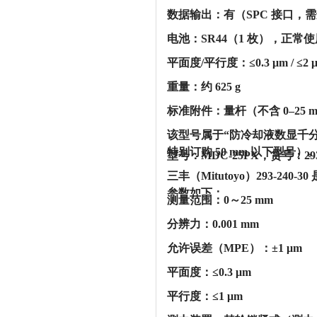
‌数据输出‌：‌有（SPC 接口，需
‌电池‌：‌SR44（1 枚），正常使
‌平面度/平行度‌：‌≤0.3 μm / ≤2
‌重量‌：‌约 625 g‌
‌标准附件‌：‌量杆（不含 0–25 mm
该型号属于“防冷却液数显千分
特别订购 50 mm 以下型号）‌
型号：MDC-25PX，货号：29
三丰（Mitutoyo）293-2
参数如下：‌‌
‌测量范围‌：0～25 mm
‌分辨力‌：0.001 mm
‌允许误差（MPE）‌：±1 μm
‌平面度‌：≤0.3 μm
‌平行度‌：≤1 μm