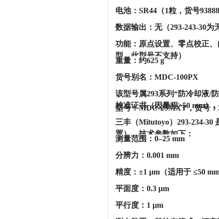
‌电池‌：SR44（1粒，货号938
‌数据输出‌：‌无‌（293-243-3
‌功能‌：原点设置、零点校正
型，此型号不支持）
‌重量‌：约625 g
‌货号别名‌：MDC-100PX ‌‌
该型号属293系列“防冷却液/
校准证书‌（因量程>50 mm）。‌
型号：MDC-25MXT，货号：2
三丰（Mitutoyo）293-2
置），技术参数如下：‌‌
‌测量范围‌：0–25 mm
‌分辨力‌：0.001 mm
‌精度‌：±1 μm（适用于 ≤50
‌平面度‌：0.3 μm
‌平行度‌：1 μm