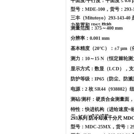
‌平面度/平行度‌：平面度 ≤ ‌0.6 
型号：MDE-100，货号：293-1
三丰（Mitutoyo）293-14
力装置和 IP65 防护。‌‌
‌测量范围‌：‌375～400 mm‌
‌分辨率‌：‌0.001 mm‌
‌基本精度（20°C）‌：‌±7 μm‌
‌测力‌：‌10～15 N‌（恒定棘轮
‌显示方式‌：‌数显（LCD）
‌防护等级‌：‌IP65‌（防尘、防
‌电源‌：‌2 枚 SR44（93888
‌测砧/测杆‌：‌硬质合金测量面
‌特性‌：快进机构（进给速度
差（ABS式传感器） ‌‌
293系列 防冷却液千分尺 MDC-2
型号：MDC-25MX，货号：29