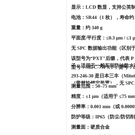
‌显示‌：LCD 数显，支持公
‌电池‌：SR44（1 枚），‌寿命约
‌重量‌：约 ‌340 g‌
‌平面度/平行度‌：≤0.3 µm / ≤1 
‌无 SPC 数据输出功能‌（区别于 M
该型号为“PXT"后缀，代表 ‌
子，适用于一般车间防油防水环
型号：MDC-75PXT，货号：2
293-246-30 是日本三丰（M
（带棘轮锁定装置），无 SPC 
‌测量范围‌：50–75 mm
‌精度‌：‌±1 μm‌（适用于 ≤7
‌分辨率‌：‌0.001 mm‌（或 0.000
‌防护等级‌：‌IP65‌（防尘
‌测量面‌：硬质合金