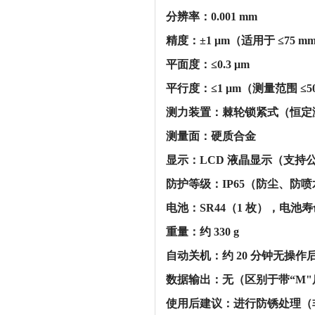
‌分辨率‌：0.001 mm
‌精度‌：±1 μm（适用于 ≤75 
‌平面度‌：≤0.3 μm
‌平行度‌：≤1 μm（测量范围 ≤5
‌测力装置‌：棘轮锁紧式（恒定测力
‌测量面‌：硬质合金
‌显示‌：LCD 液晶显示（支
‌防护等级‌：IP65（防尘、防
‌电池‌：SR44（1 枚），‌电池
‌重量‌：约 330 g
‌自动关机‌：约 20 分钟无操
‌数据输出‌：‌无‌（区别于带“M"后
‌使用后建议‌：进行防锈处理（