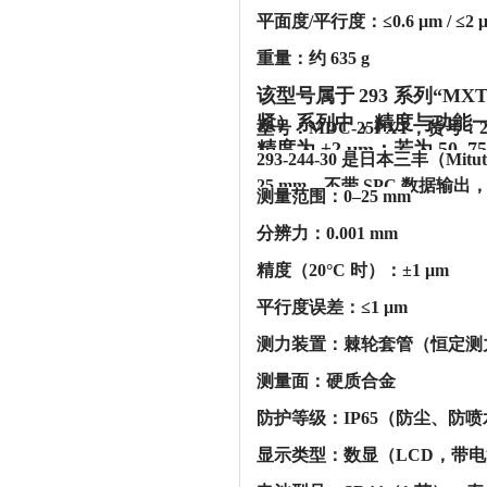
‌平面度/平行度‌：≤0.6 μm / ≤2 
‌重量‌：约 635 g ‌‌
该型号属于
293 系列“M
紧）系列中，精度与功能一致但操
型号：MDC-25PXT，货号：2
精度为 ±2 μm；若为 50–75 
293-244-30 是日本三丰（M
25 mm，不带 SPC 数据输出
‌测量范围‌：0–25 mm
‌分辨力‌：0.001 mm
‌精度（20°C 时）‌：±1 μm
‌平行度误差‌：≤1 μm
‌测力装置‌：棘轮套管（恒定测力，
‌测量面‌：硬质合金
‌防护等级‌：IP65（防尘、防
‌显示类型‌：数显（LCD，带