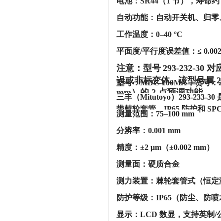
‌电池‌：‌SR44（1 节）‌，寿命约
‌自动功能‌：自动开关机、归
‌工作温度‌：‌0–40 °C‌
‌平面度/平行度误差值‌：≤ ‌0.002
注意：型号
‌293-232-3
误或非标变体。该型号属 ‌29
型号：MDC-100MX，货号：2
mm）的 2 点预调功能。‌‌
三丰（Mitutoyo）293-233-
带棘轮套管、IP65 防护和 SP
‌测量范围‌：‌75–100 mm‌
‌分辨率‌：‌0.001 mm‌
‌精度‌：‌±2 μm（±0.002 mm）‌
‌测量面‌：‌硬质合金‌
‌测力装置‌：‌棘轮套管式‌（恒定测
‌防护等级‌：‌IP65‌（防尘
‌显示‌：‌LCD 数显，支持英