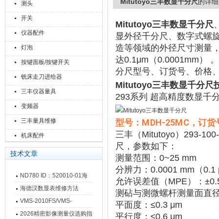
Mitutoyo三丰数显千分尺
的详细
测头
开关
Mitutoyo三丰数显千分尺
仪器配件
显外径千分尺、数字式螺
造等领域的外径尺寸测量，
灯泡
达0.1μm（0.0001m
按键面板/按键开关
分尺型号、订货号、价格
铣床走刀进给器
Mitutoyo三丰数显千分尺
三丰仪器量具
293系列 超高精度数显千分尺
变频器
三丰量具维修
型号：MDH-25MC，订货
术参数：
三丰（Mitutoyo）293-
机床配件
尺，参数如下：‌‌
技术文章
测量范围
‌：0~25 mm
分辨力
‌：0.0001 mm（0
ND780 ID：520010-01海
允许误差值（MPE）
‌：±0.
德汉数显表故障维修内容
海德汉数显表维修方法
测砧与测微螺杆测量面直
VMS-2010FS/VMS-
平面度
‌：≤0.3 μm
3020FS/VMS-4030FS手动
2026精密影像测量仪选购指
平行度
‌：≤0.6 μm