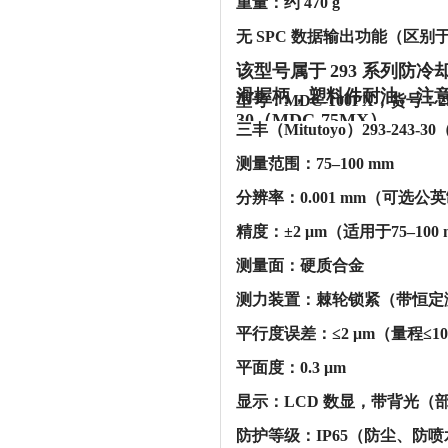
‌重量‌：约 ‌470 g‌
‌无 SPC 数据输出功能‌（区别于带“
该型号属于
‌293 系列
滑握柄，塑料件耐油。注意：‌2
型号：MDC-100PX，货号：2
30（MDC-75MX）。
三丰（Mitutoyo）293-243
‌测量范围‌：75–100 mm
‌分辨率‌：0.001 mm（可选公
‌精度‌：±2 μm（适用于75–10
‌测量面‌：硬质合金
‌测力装置‌：棘轮锁紧（带恒定测
‌平行度误差‌：≤2 μm（量程≤1
‌平面度‌：0.3 μm
‌显示‌：LCD 数显，带背光
‌防护等级‌：IP65（防尘、