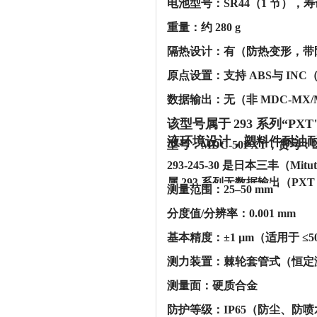
‌电池型号‌：SR44（1 节），寿
‌重量‌：约 ‌280 g‌
‌隔热设计‌：有（防热变形，
‌原点设置‌：支持 ABS与 I
‌数据输出‌：‌无‌（非 MDC-MX/
该型号属于
293 系列“P
液环境设计，塑料件耐油耐腐
型号：MDC-50PXT，货号：2
293-245-30 是日本三丰（M
属 293 系列无数据输出（PXT 
‌测量范围‌：25–50 mm
‌分度值/分辨率‌：0.001 mm
‌基本精度‌：‌±1 µm‌（适用于 ≤
‌测力装置‌：棘轮套管式（恒定测
‌测量面‌：硬质合金
‌防护等级‌：‌IP65‌（防尘