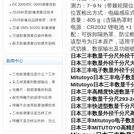
影像测量仪技术参数
南 靠谱品牌一站式选型推荐
DC3000/DC-3000测量投影
测力
‌：7~9 N（带棘轮限
仪万濠数据处理器数显表故
位置检出方式
‌：电磁感应
2026科普|影像测量仪技术
质量
‌：405 g（含隔热罩时 
障维修方法
原理、分类及选型应用
2026影像仪品牌推荐：泽升
电源
‌：CR2032 锂电池
影像测量仪选型指南
万濠 VMS-3020G 影像测量
配
‌：可拆卸隔热罩、防尘帽
仪技术规格与应用解析
万濠影像测量仪操作教程：
该型号为日本原产，适用于航
从开机到出报告，新手也能
新天影像测量仪软硬件架构
式切换、数据输出及功能
快速上手
与测量性能深度剖析
日本三丰数显千分尺外径千分卡
新闻中心
日本三丰数显外径千分尺大量程3
日本三丰电子数显外径千分
三坐标测量仪是什么？工作
Mitutoyo日本三丰电子
原理、分类与核心功能一次
从几何测量到数据输出，掌
Mitutoyo日本三丰数显千分
讲清
握万濠影像测量仪的六大核
光栅尺：精密测量的利器
日本三丰高精度快进数显千分尺2
心能力
探究球栅尺的原理与应用
日本三丰数显千分尺293-240-30/
球栅尺在使用前要做哪些准
日本三丰快进型数显千分尺293-1
日本三丰数显外径千分尺高精
备工作？
三坐标测量仪是怎样工作
日本三丰Mitutoyo电子数显
的，功能有什么优势？
球栅尺是怎样运作的，怎么
日本三丰MITUTOYO高
样可以简单的安装它