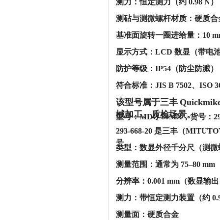
‌测力‌：恒定测力（约 0.98 N）
‌测砧与测微螺杆材质‌：硬质合
‌基准面旋转一圈进给量‌：10 m
‌显示方式‌：LCD 数显（
‌防护等级‌：IP54（防尘防溅）
‌符合标准‌：JIS B 7502、ISO 361
该型号属于三丰
Quick
械加工、质检场景。
型号：MDQ-80MX，货号：29
293-668-20 是三丰（M
号。‌‌
‌类型‌：数显外径千分尺（测
‌测量范围‌：通常为 ‌75–80 mm
‌分辨率‌：‌0.001 mm‌（数显输
‌测力‌：带恒定测力装置（约 0.9
‌测量面‌：硬质合金