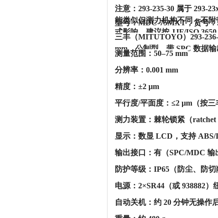
注意：293-235-30 属于 ‌29
能类似但测力机构不同；‌不附
型号：MDC-75MXT，货号：2
式影响，建议按 JJF/ISO 3650
三丰（MITUTOYO）293-23
mm，公制型，带 SPC 数据输出、
‌测量范围‌：‌50–75 mm‌
‌分辨率‌：‌0.001 mm‌
‌精度‌：‌±2 µm‌
‌平行度/平面度‌：‌≤2 µm‌（
‌测力装置‌：‌棘轮锁紧（ratchet 
‌显示‌：‌数显 LCD‌，支持 ‌
‌输出接口‌：‌有（SPC/MDC
‌防护等级‌：‌IP65‌（防尘、
‌电源‌：‌2×SR44（或 93888
‌自动关机‌：‌约 20 分钟无操作