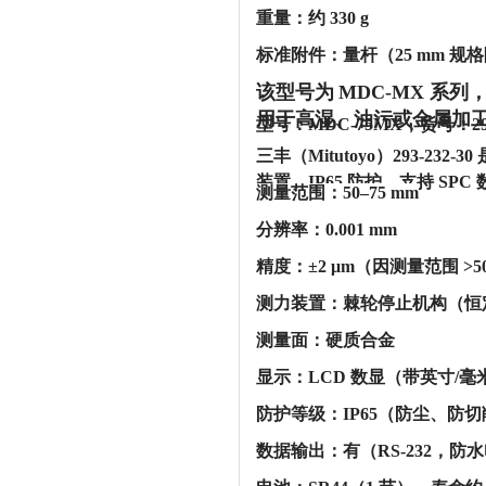
‌重量‌：约 330 g
‌标准附件‌：量杆（25 mm 规
该型号为
‌MDC-MX 
用于高湿、油污或金属加工
型号：MDC-75MX，货号：29
三丰（Mitutoyo）293-2
装置，IP65 防护，支持 SP
‌测量范围‌：‌50–75 mm‌
‌分辨率‌：‌0.001 mm‌
‌精度‌：‌±2 μm‌（因测量范围 >5
‌测力装置‌：‌棘轮停止机构‌
‌测量面‌：‌硬质合金‌
‌显示‌：‌LCD 数显‌（带英寸/
‌防护等级‌：‌IP65‌（防尘、
‌数据输出‌：‌有（RS-232，防