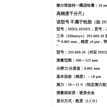
‌微分筒旋转一圈进给量‌：‌10 mm
高精度千分尺）
该型号
‌不属于轮胎（如 293
型号：MDQ-105MX，货号：2
三丰（Mitutoyo）293-669
力 0.001 mm，精度 ±8 μm，
。‌‌
‌型号‌：293-669-20（对应 MD
‌测量范围‌：‌500～525 mm‌
‌分辨力/分度值‌：‌0.001 mm‌
‌基本误差（精度）‌：‌±8 μm‌
‌测力‌：‌10～15 N‌（恒定
‌测量面材质‌：‌硬质合金‌
‌显示方式‌：‌数显（LCD）‌