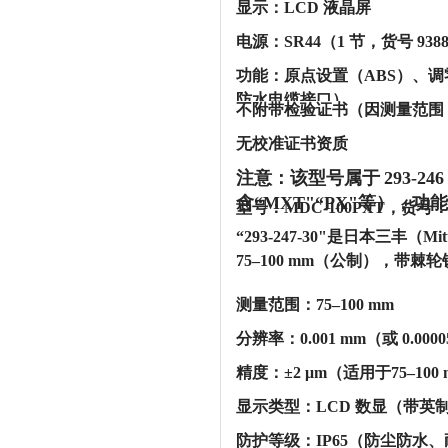
‌显示‌：LCD 液晶屏
‌电源‌：SR44（1 节，货号 938
‌功能‌：原点设置（ABS）
防水电缆接口）
‌不附带检验证书‌（因测量范围 >
‌无校准证书资质‌
注意：该型号属于
‌293-
含“MXT"“PX"等）
型号：MDC-100PXT，货号：
“293-247-30"是日本三
75–100 mm（公制），带
‌测量范围‌：75–100 mm
‌分辨率‌：0.001 mm（或 0.00
‌精度‌：‌±2 μm‌（适用于75–10
‌显示类型‌：LCD 数显（带英
‌防护等级‌：‌IP65‌（防尘防