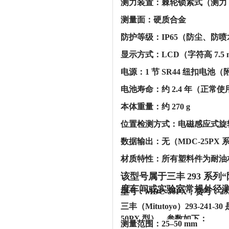
‌测力装置‌：棘轮锁紧式（测力 5
‌测量面‌：硬质合金
‌防护等级‌：IP65（防尘、
‌显示方式‌：LCD（字符高 7.
‌电源‌：1 节 SR44 纽扣电池（
‌电池寿命‌：约 2.4 年（正常
‌本体重量‌：约 270 g
‌位置检测方式‌：电磁感应式
‌数据输出‌：‌无‌（MDC-25PX 
‌材质特性‌：所有塑料件为耐油材
该型号属于三丰
293 系
度车间或实验室常规外径测量
型号：MDC-50PX，货号：29
三丰（Mitutoyo）293-24
50PX 型），参数如下：‌‌
‌测量范围‌：25–50 mm