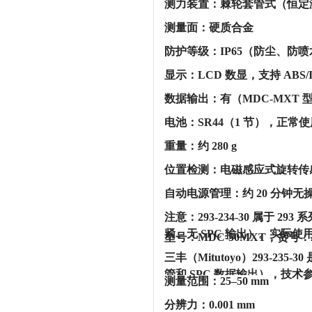
‌测力装置‌：棘轮套管式（恒定测力
‌测量面‌：硬质合金
‌防护等级‌：IP65（防尘、防喷水
‌显示‌：LCD 数显，支持 A
‌数据输出‌：有（MDC-MXT 
‌电池‌：SR44（1 节），正常使用
‌重量‌：约 ‌280 g‌
‌位置检测‌：电磁感应式旋转传
‌自动电源管理‌：约 20 分钟无
注意：293-234-30 属于 ‌2
紧、无 SPC 输出）。实际使
型号：MDC-50MXT，货号：2
三丰（Mitutoyo）293-23
管和 SPC 数据输出），技术参
‌测量范围‌：‌25–50 mm‌
‌分辨力‌：‌0.001 mm‌