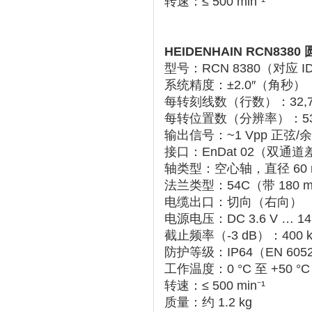
转速
‌：‌
≤ 500 min⁻¹
‌ ‌‌
HEIDENHAIN RCN838
型号
‌：RCN 8380（对应 ID
系统精度
‌：‌
±2.0″
‌（角秒）
每转刻线数（行数）
‌：‌
32,
每转位置数（分辨率）
‌：‌
5
输出信号
‌：‌
~1 Vpp 正
接口
‌：‌
EnDat 02
‌（双通道差
轴类型
‌：‌
空心轴，直径 60 
法兰类型
‌：‌
54C
‌（带 18
电缆出口
‌：‌
切向（右向）
电源电压
‌：‌
DC 3.6 V … 14
截止频率（-3 dB）
‌：‌
400 
防护等级
‌：‌
IP64
‌（EN 605
工作温度
‌：‌
0 °C 至 +50 °C
转速
‌：‌
≤ 500 min⁻¹
质量
‌：约 ‌
1.2 kg