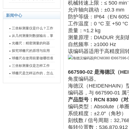
机械转速上限
‌：‌
≤ 500 min⁻
快速上手
与测量性能深度剖析
允许轴向跳动
‌：‌
±0.3 mm
新闻中心
防护等级
‌：‌
IP64
‌（EN 605
工作温度
‌：‌
0 °C 至 +50 °C
三坐标测量仪是什么？工作
质量
‌：‌
≈1.2 kg
原理、分类与核心功能一次
从几何测量到数据输出，掌
测量原理
‌：‌
DIADUR 光
讲清
握万濠影像测量仪的六大核
光栅尺：精密测量的利器
自然频率
‌：‌
≥1000 Hz
‌ ‌‌
心能力
该编码器适用于高精度回
探究球栅尺的原理与应用
球栅尺在使用前要做哪些准
备工作？
三坐标测量仪是怎样工作
667590-02 是海德汉（H
的，功能有什么优势？
球栅尺是怎样运作的，怎么
角度编码器。
样可以简单的安装它
海德汉（HEIDENHAIN）型号
编码器，与 667590-01
产品型号
‌：RCN 8380（对应
编码类型
‌：‌
Absolute（单
系统精度
‌：‌
±2.0″（角秒）
刻线数 / 信号周期
‌：‌
32,7
每转位置数
‌：‌
536,870,