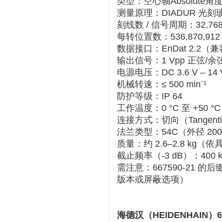
类型
‌：‌
空心轴Absolute
测量原理
‌：‌
DIADUR 光
刻线数 / 信号周期
‌：‌
32,7
每转位置数
‌：‌
536,870,9
数据接口
‌：‌
EnDat 2.2（兼
输出信号
‌：‌
1 Vpp 正弦
电源电压
‌：‌
DC 3.6 V – 14 
机械转速
‌：‌
≤ 500 min⁻¹
防护等级
‌：‌
IP 64
工作温度
‌：‌
0 °C 至 +50 °C
连接方式
‌：‌
切向（Tangenti
法兰类型
‌：‌
54C（外径 20
质量
‌：‌
约 2.6–2.8 kg
‌（依
截止频率（-3 dB）
‌：‌
400 
需注意：‌
667590-21 
版本或屏蔽选项）
海德汉（HEIDENHAIN）6