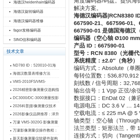
角度编码器/码盘。提供海
海德汉heidenhain编码器
解决方案。
海德汉旋转编码器
海德汉编码器|RCN8380 ID
海德汉编码器维修
667590-21、667596-0
667590-01 是德国海德汉
fagor发格编码器
编码器（空心轴 Ø100 m
SINO信和编码器
产品 ID
‌：667590-01
技术文章
型号
‌：RCN 8380（光栅代
系统精度
‌：‌
±2.0″
‌（角秒）
ND780 ID：520010-01海
编码方式
‌：
Absolute
（单
德汉数显表故障维修内容
海德汉数显表维修方法
每转位置数
‌：‌
536,870,9
VMS-2010FS/VMS-
刻线数 / 信号周期
‌：‌
32,7
3020FS/VMS-4030FS手动
2026精密影像测量仪选购指
输出信号
‌：‌
1 Vpp 正弦
影像测量仪技术参数
数据接口
‌：‌
EnDat 02
‌（兼
南 靠谱品牌一站式选型推荐
DC3000/DC-3000测量投影
电源电压
‌：‌
DC 3.6 V … 14
仪万濠数据处理器数显表故
2026科普|影像测量仪技术
空载电流
‌：‌
≤ 225 mA @ 5 
障维修方法
原理、分类及选型应用
2026影像仪品牌推荐：泽升
轴类型
‌：‌
空心轴（Through 
影像测量仪选型指南
万濠 VMS-3020G 影像测量
法兰类型
‌：矩形法兰，带 ‌
仪技术规格与应用解析
万濠影像测量仪操作教程：
连接方式
‌：‌
切向（Tangenti
从开机到出报告，新手也能
新天影像测量仪软硬件架构