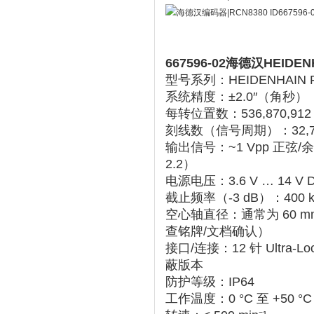
667596-02海德汉HEID
型号系列
‌：HEIDENHA
系统精度
‌：‌
±2.0″
‌（角秒）
每转位置数
‌：‌
536,870,912
刻线数（信号周期）
‌：‌
32,
输出信号
‌：‌
~1 Vpp 正弦/
2.2）
电源电压
‌：‌
3.6 V … 14 V 
截止频率（-3 dB）
‌：‌
400 
空心轴直径
‌：‌
通常为 60 mm
查铭牌/文档确认）
接口/连接
‌：‌
12 针 Ultr
蔽版本
防护等级
‌：‌
IP64
工作温度
‌：‌
0 °C 至 +50 °C