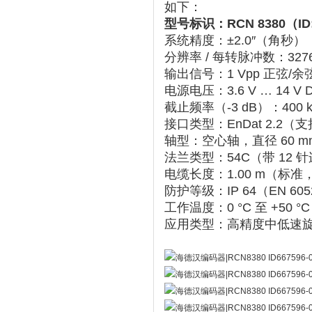
如下：
型号标识
‌：RCN 8380（ID
系统精度
‌：‌
±2.0″
‌（角秒）
分辨率 / 每转脉冲数
‌：‌
327
输出信号
‌：‌
1 Vpp 正弦/余
电源电压
‌：‌
3.6 V … 14 V 
截止频率（-3 dB）
‌：‌
400 
接口类型
‌：‌
EnDat 2.2
‌（
轴型
‌：‌
空心轴，直径 60 m
法兰类型
‌：‌
54C
‌（带 12
电缆长度
‌：‌
1.00 m
‌（标准
防护等级
‌：‌
IP 64
‌（EN 60
工作温度
‌：‌
0 °C 至 +50 °C
应用类型
‌：高精度中低速