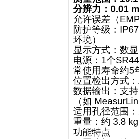
分辨力
‌：‌
0.01 
允许误差（EMP
防护等级
‌：‌
IP67
环境）
显示方式
‌：‌
数显
电源
‌：‌
1个SR4
常使用寿命约5
位置检出方式
‌：‌
数据输出
‌：‌
支持
（如 Measur
适用孔径范围
‌：‌
重量
‌：约 ‌
3.8 kg
功能特点