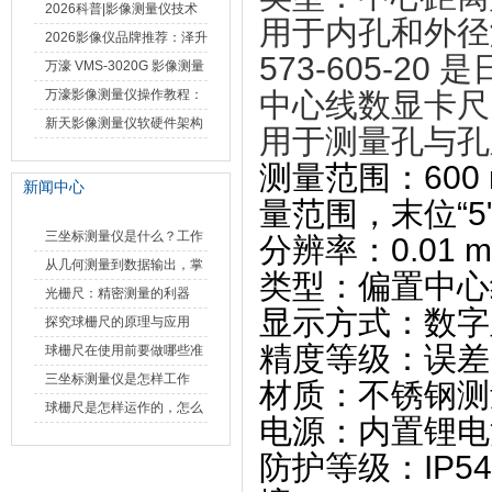
仪万濠数据处理器数显表故
2026科普|影像测量仪技术
用于内孔和外径测
障维修方法
原理、分类及选型应用
2026影像仪品牌推荐：泽升
573-605-20
‌ 
影像测量仪选型指南
万濠 VMS-3020G 影像测量
仪技术规格与应用解析
万濠影像测量仪操作教程：
中心线数显卡尺
从开机到出报告，新手也能
新天影像测量仪软硬件架构
用于测量孔与孔
快速上手
与测量性能深度剖析
测量范围
‌：60
新闻中心
量范围，末位“
三坐标测量仪是什么？工作
分辨率
‌：0.0
原理、分类与核心功能一次
从几何测量到数据输出，掌
类型
‌：偏置中
讲清
握万濠影像测量仪的六大核
光栅尺：精密测量的利器
显示方式
‌：数
心能力
探究球栅尺的原理与应用
精度等级
‌：误差 
球栅尺在使用前要做哪些准
备工作？
三坐标测量仪是怎样工作
材质
‌：不锈钢
的，功能有什么优势？
球栅尺是怎样运作的，怎么
电源
‌：内置锂
样可以简单的安装它
防护等级
‌：I