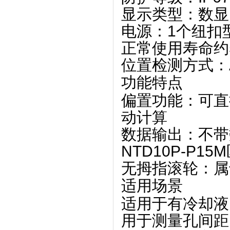
显示类型
‌：‌
数显
电源
‌：‌
1个纽扣型
正常使用寿命约5年
位置检测方式
‌：‌
功能特点
偏置功能
‌：可
动计算
数据输出
‌：‌
不带
NTD10P-P15M
无拇指滚轮
‌：
适用场景
适用于有冷却液
用于测量孔间距