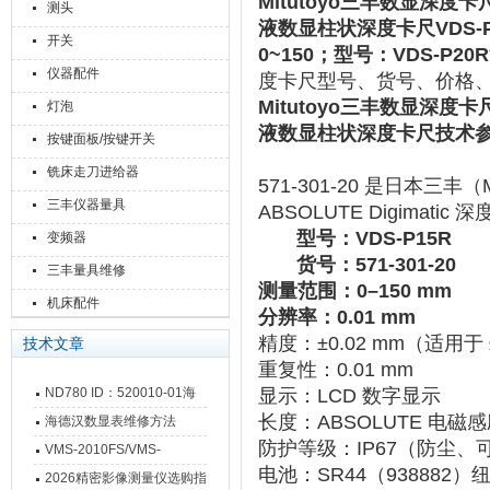
Mitutoyo
三丰数显深度卡尺571
测头
液数显柱状深度卡尺VDS-PR
开关
0~150；型号：VDS-P20R
仪器配件
度卡尺型号、货号、价格
Mitutoyo
三丰数显深度卡尺571
灯泡
液数显柱状深度卡尺技术
按键面板/按键开关
铣床走刀进给器
571-301-20
‌ 是日本三丰（Mi
三丰仪器量具
ABSOLUTE Digimatic 
型号：VDS-P15R
变频器
货号：571-301-20
三丰量具维修
测量范围
‌：‌
0–150 mm
机床配件
分辨率
‌：‌
0.01 mm
精度
‌：‌
±0.02 mm
‌（适用于 
技术文章
重复性
‌：‌
0.01 mm
ND780 ID：520010-01海
显示
‌：‌
LCD 数字显示
长度
‌：‌
ABSOLUTE 电
德汉数显表故障维修内容
海德汉数显表维修方法
防护等级
‌：‌
IP67
‌（防尘、
VMS-2010FS/VMS-
电池
‌：‌
SR44（938882）
3020FS/VMS-4030FS手动
2026精密影像测量仪选购指