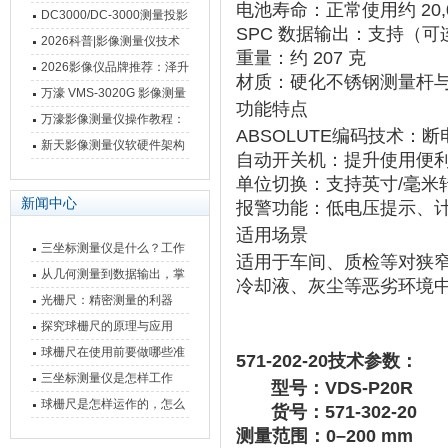
电池寿命
‌：‌
正常使用约 20,
影像测量仪技术参数
南 靠谱品牌一站式选型推荐
DC3000/DC-3000测量投影
SPC 数据输出
‌：‌
支持
‌（
仪万濠数据处理器数显表故
2026科普|影像测量仪技术
重量
‌：‌
约 207 克
障维修方法
原理、分类及选型应用
2026影像仪品牌推荐：泽升
材质
‌：‌
硬化不锈钢测量杆
影像测量仪选型指南
万濠 VMS-3020G 影像测量
功能特点
仪技术规格与应用解析
万濠影像测量仪操作教程：
ABSOLUTE编码技术
‌：
从开机到出报告，新手也能
新天影像测量仪软硬件架构
自动开关机
‌：提升使用便
快速上手
与测量性能深度剖析
单位切换
‌：支持英寸/毫
新闻中心
报警功能
‌：低电压提示、
适用场景
三坐标测量仪是什么？工作
适用于车间、质检等对‌
狭
原理、分类与核心功能一次
从几何测量到数据输出，掌
冷却液、灰尘
‌等恶劣环境
讲清
握万濠影像测量仪的六大核
光栅尺：精密测量的利器
心能力
探究球栅尺的原理与应用
球栅尺在使用前要做哪些准
571-202-20技术参数：
备工作？
三坐标测量仪是怎样工作
型号：VDS-P20R
的，功能有什么优势？
球栅尺是怎样运作的，怎么
货号：571-302-20
样可以简单的安装它
测量范围
‌：0–200 mm