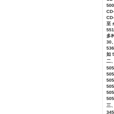
50
CD
CD-
至 ±
55
多种
30
‌
53
如 ‌
二、
50
50
50
50
50
50
三、
34