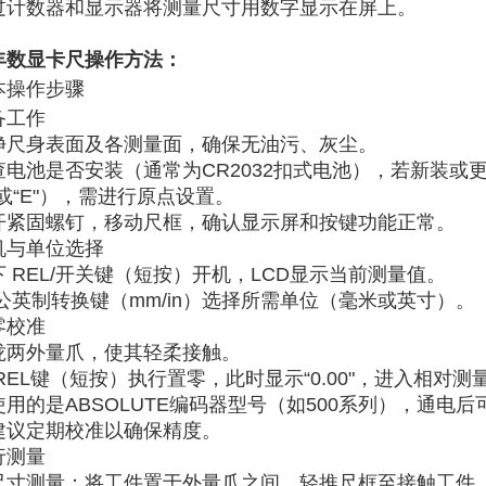
过计数器和显示器将测量尺寸用数字显示在屏上。
丰数显卡尺操作方法：
本操作步骤
备工作
净尺身表面及各测量面，确保无油污、灰尘。
查电池是否安装（通常为CR2032扣式电池），若新装或更
-"或“E"），需进行‌
原点设置
‌。
开紧固螺钉，移动尺框，确认显示屏和按键功能正常。
机与单位选择
 ‌
REL/开关键
‌（短按）开机，LCD显示当前测量值。
公英制转换键
‌（mm/in）选择所需单位（毫米或英寸）。
零校准
拢两外量爪，使其轻柔接触。
REL键
‌（短按）执行置零，此时显示“0.00"，进入相对测
用的是‌
ABSOLUTE编码器型号
‌（如500系列），通电
建议定期校准以确保精度。
行测量
尺寸测量
‌：将工件置于外量爪之间，轻推尺框至接触工件，