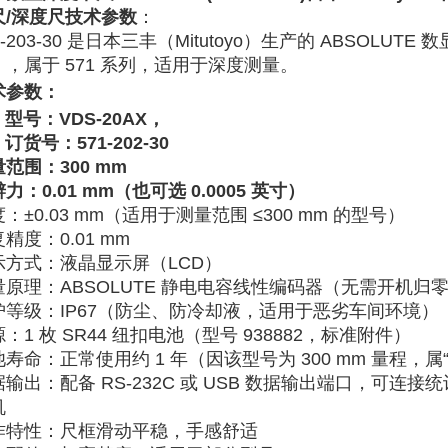
尺/深度尺技术参数
：
-203-30
‌ 是日本三丰（Mitutoyo）生产的 ‌
ABSOLUTE 
），属于 571 系列，适用于深度测量。
术参数：
号：VDS-20AX，
号：571-202-30
量范围
‌：300 mm
辨力
‌：‌
0.01 mm
‌（也可选 0.0005 英寸）
度
‌：‌
±0.03 mm
‌（适用于测量范围 ≤300 mm 的型号）‌‌
复精度
‌：0.01 mm
示方式
‌：液晶显示屏（LCD）
量原理
‌：‌
ABSOLUTE 静电电容线性编码器
‌（无需开机归
护等级
‌：‌
IP67
‌（防尘、防冷却液，适用于恶劣车间环境）‌‌
源
‌：1 枚 ‌
SR44 纽扣电池
‌（型号 938882，标准附件）
池寿命
‌：正常使用约 ‌
1 年
‌（因该型号为 300 mm 量程，属“大
据输出
‌：配备 ‌
RS-232C 或 USB 数据输出端口
‌，可连接
‌
作特性
‌：尺框滑动平稳，手感舒适