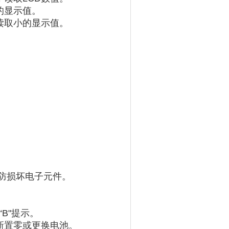
的显示值
‌。
读取小的显示值
‌。
以防损坏电子元件。
“B"提示。
新置零
‌或‌
更换电池
‌。