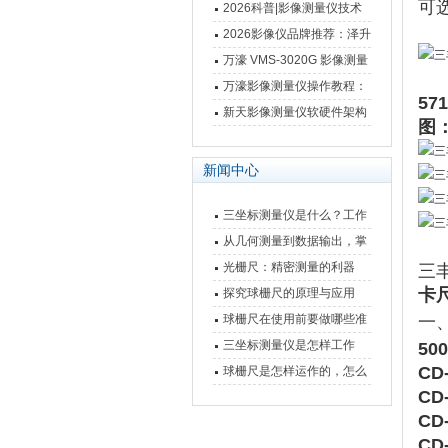
可
仪万濠数据处理器数显表故
2026科普|影像测量仪技术
障维修方法
原理、分类及选型应用
2026影像仪品牌推荐：泽升
影像测量仪选型指南
万濠 VMS-3020G 影像测量
仪技术规格与应用解析
万濠影像测量仪操作教程：
57
从开机到出报告，新手也能
新天影像测量仪软硬件架构
图
快速上手
与测量性能深度剖析
新闻中心
三坐标测量仪是什么？工作
原理、分类与核心功能一次
从几何测量到数据输出，掌
讲清
握万濠影像测量仪的六大核
光栅尺：精密测量的利器
三丰
心能力
卡
探究球栅尺的原理与应用
球栅尺在使用前要做哪些准
一、
备工作？
三坐标测量仪是怎样工作
50
的，功能有什么优势？
CD
球栅尺是怎样运作的，怎么
CD
样可以简单的安装它
CD
CD