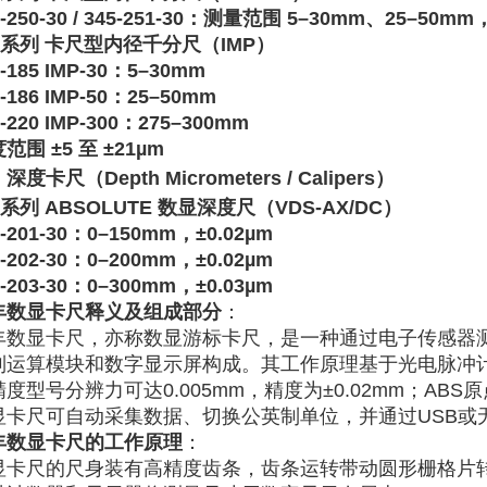
-250-30 / 345-251-30
‌：测量范围 5–30mm、25–50mm，精
5系列 卡尺型内径千分尺（IMP）
-185 IMP-30
‌：5–30mm
-186 IMP-50
‌：25–50mm
-220 IMP-300
‌：275–300mm
范围 ±5 至 ±21µm ‌‌
深度卡尺（Depth Micrometers / Calipers）
7系列 ABSOLUTE 数显深度尺（VDS-AX/DC）
-201-30
‌：0–150mm，±0.02µm
-202-30
‌：0–200mm，±0.02µm
-203-30
‌：0–300mm，±0.03µm
丰数显卡尺释义及组成部分
：
丰数显卡尺，亦称数显游标卡尺，是一种通过电子传感器
制运算模块和数字显示屏构成。其工作原理基于光电脉冲
精度型号分辨力可达0.005mm，精度为±0.02mm；A
显卡尺可自动采集数据、切换公英制单位，并通过USB或无
丰数显卡尺的工作原理
：
显卡尺的尺身装有高精度齿条，齿条运转带动圆形栅格片