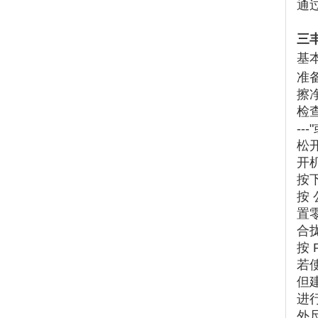
通
三
基
准
擦
检
--
松
开
按下
按 ‌
置
合
按 ‌
若使
但
进
外