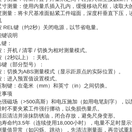
尺寸测量
‌：使用内量爪插入孔内，缓慢移动尺框，‌
读取大
度测量
‌：将卡尺基准面贴紧工件端面，深度杆垂直下压，‌
机
 ‌
REL键
‌（约2秒）关闭电源，以节省电量。
能键说明
L键
‌：
：开机 / 清零 / 切换为相对测量模式。
按（2秒以上）：关机。
S键
‌（部分型号）：
按：切换为ABS测量模式（显示距原点的实际位置）。
按：进入预置值设置模式。
英制键
‌：在毫米（mm）和英寸（in）之间切换。
意事项
免强磁场
‌（>500高斯）和电压施加（如用电笔刻字），
时‌
不要夹紧工件强行挪动
‌，以免损伤量爪。
用后清洁并涂抹防锈油，‌
闭合存放
‌，避免尺身变形。
池寿命
‌约3.5年（连续使用18,000小时），电量不足时显示
测量值异常（如闪烁、跳动），先清洁测量面，再尝试‌
重