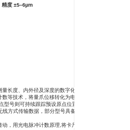
度 ±5–6µm ‌‌
测量长度、内外径及深度的数字化量具。该量具主要由尺
计数等技术，将量爪位移转化为电信号，经处理后实时显
BS原点型号则可持续跟踪预设原点位置，无需反复清零 。
线方式传输数据，部分型号具备IP67防水能力。
转动，用光电脉冲计数原理,将卡尺量爪的位移量转变为脉