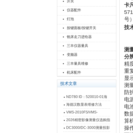
开关
卡
仪器配件
571
号
灯泡
技
按键面板/按键开关
型
铣床走刀进给器
订货
三丰仪器量具
测
变频器
分
精
三丰量具维修
重
机床配件
显
技术文章
测
防
ND780 ID：520010-01海
电
德汉数显表故障维修内容
海德汉数显表维修方法
电
VMS-2010FS/VMS-
数
3020FS/VMS-4030FS手动
2026精密影像测量仪选购指
算机‌
影像测量仪技术参数
操
南 靠谱品牌一站式选型推荐
DC3000/DC-3000测量投影