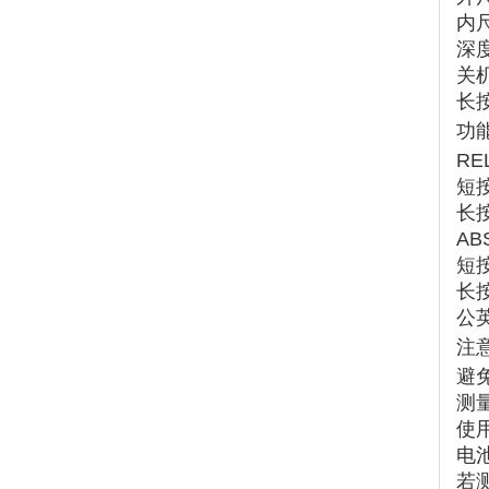
内
深
关
长按
功
RE
短按
长
AB
短
长
公
注
避
测量
使
电
若