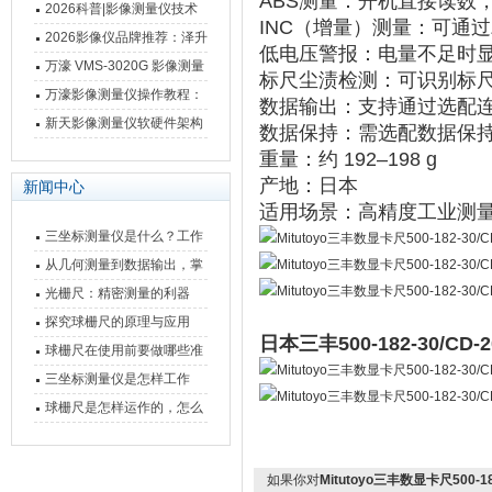
ABS测量
‌：开机直接读数
仪万濠数据处理器数显表故
2026科普|影像测量仪技术
INC（增量）测量
‌：可通
障维修方法
原理、分类及选型应用
2026影像仪品牌推荐：泽升
低电压警报
‌：电量不足时显
影像测量仪选型指南
万濠 VMS-3020G 影像测量
标尺尘渍检测
‌：可识别标尺
仪技术规格与应用解析
万濠影像测量仪操作教程：
数据输出
‌：支持通过选配连
从开机到出报告，新手也能
新天影像测量仪软硬件架构
数据保持
‌：需选配数据保持装
快速上手
与测量性能深度剖析
重量
‌：约 ‌
192–198 g
‌ ‌‌
产地
‌：‌
日本
‌ ‌‌
新闻中心
适用场景
‌：高精度工业测
三坐标测量仪是什么？工作
原理、分类与核心功能一次
从几何测量到数据输出，掌
讲清
握万濠影像测量仪的六大核
光栅尺：精密测量的利器
心能力
探究球栅尺的原理与应用
日本三丰500-182-30/C
球栅尺在使用前要做哪些准
备工作？
三坐标测量仪是怎样工作
的，功能有什么优势？
球栅尺是怎样运作的，怎么
样可以简单的安装它
如果你对
Mitutoyo三丰数显卡尺500-18