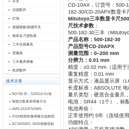
开关
CD-10AX，订货号：500
仪器配件
182-30/CD-20AP
Mitutoyo三丰数显卡尺500-
灯泡
尺技术参数
：
按键面板/按键开关
500-182-30三丰（Mit
铣床走刀进给器
产品名称
‌：500-182-30
三丰仪器量具
产品型号CD-20APX
测量范围
‌：0–200 mm
变频器
分辨力
‌：‌
0.01 mm
三丰量具维修
精度
‌：‌
±0.02 mm
‌（适用于测
机床配件
重复精度
‌：‌
0.01 mm
‌ ‌‌
显示方式
‌：‌
液晶显示屏（L
技术文章
长度标准
‌：‌
ABSOLUTE
ND780 ID：520010-01海
量爪类型
‌：‌
硬质合金量爪
电池
‌：‌
SR44（1个）
‌，标
德汉数显表故障维修内容
海德汉数显表维修方法
电池寿命
‌：
VMS-2010FS/VMS-
正常使用约 ‌
5年
‌（连续使用1
3020FS/VMS-4030FS手动
2026精密影像测量仪选购指
功能特点
‌：
影像测量仪技术参数
南 靠谱品牌一站式选型推荐
DC3000/DC-3000测量投影