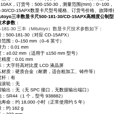
-10AX，订货号：500-150-30，测量范围(mm)：0~1
1-30/CD-15APX数显卡尺型号规格、订货号价格、故障
tutoyo三丰数显卡尺500-181-30/CD-15APX
高精度公制型 
技术参数
：
0-181-30 三丰（Mitutoyo）数显卡尺技术参数如下：
号
‌：500-181-30（对应 CD-15APX）
量范围
‌：0–150 mm（0–6 英寸）
辨力
‌：0.01 mm
度
‌：±0.02 mm（适用于 ≤150 mm 型号）
复精度
‌：0.01 mm
示
‌：大字符高对比度 LCD 液晶屏
爪材质
‌：硬质合金（耐磨，适合粗加工、铸件等）
度杆
‌：有
指滚轮
‌：无
据输出
‌：‌
无
‌（无 SPC 接口，无数据输出端口）
池
‌：SR44（1 个，型号 938882）
池寿命
‌：约 18,000 小时（正常使用约 ‌
5 年
‌）
量
‌：约 162 g