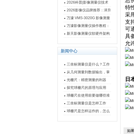
总
仪万濠数据处理器数显表故
2026科普|影像测量仪技术
特
障维修方法
原理、分类及选型应用
2026影像仪品牌推荐：泽升
采用
影像测量仪选型指南
万濠 VMS-3020G 影像测量
支持
仪技术规格与应用解析
万濠影像测量仪操作教程：
可通
从开机到出报告，新手也能
新天影像测量仪软硬件架构
具备
快速上手
与测量性能深度剖析
允许
新闻中心
三坐标测量仪是什么？工作
原理、分类与核心功能一次
从几何测量到数据输出，掌
日本
讲清
握万濠影像测量仪的六大核
光栅尺：精密测量的利器
心能力
探究球栅尺的原理与应用
球栅尺在使用前要做哪些准
备工作？
三坐标测量仪是怎样工作
的，功能有什么优势？
球栅尺是怎样运作的，怎么
样可以简单的安装它
如果