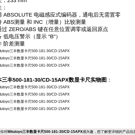
长
‌：233 mm
性
‌：
 ‌
ABSOLUTE 电磁感应式编码器
‌，通电后无需置零
 ‌
ABS测量
‌ 和 ‌
INC（增量）比较测量
过 ZERO/ABS 键在任意位置调零或返回原点
 ‌
低电压警示
‌（显示 “B"）
 ‌
阶差测量
三丰500-181-30/CD-15APX数显卡尺实物图
：
你对
Mitutoyo三丰数显卡尺500-181-30/CD-15APX
感兴趣，想了解更详细的产品信