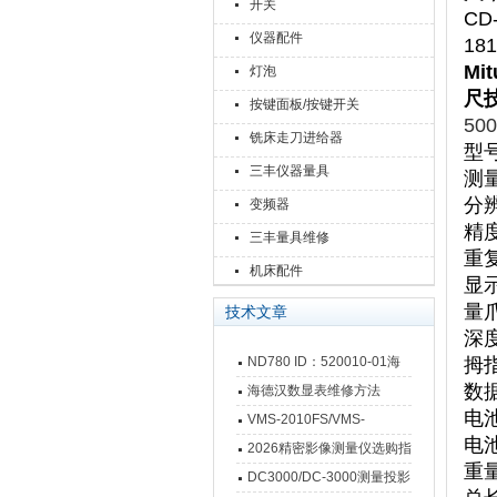
开关
CD
仪器配件
18
Mi
灯泡
尺
按键面板/按键开关
50
铣床走刀进给器
型
三丰仪器量具
测
分
变频器
精
三丰量具维修
重
机床配件
显
量
技术文章
深
ND780 ID：520010-01海
拇
数
德汉数显表故障维修内容
海德汉数显表维修方法
电
VMS-2010FS/VMS-
电
3020FS/VMS-4030FS手动
2026精密影像测量仪选购指
重
影像测量仪技术参数
南 靠谱品牌一站式选型推荐
DC3000/DC-3000测量投影