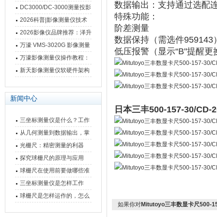
数据输出
‌：支持通过选配
影像测量仪技术参数
南 靠谱品牌一站式选型推荐
DC3000/DC-3000测量投影
特殊功能
‌：
仪万濠数据处理器数显表故
2026科普|影像测量仪技术
阶差测量
障维修方法
原理、分类及选型应用
2026影像仪品牌推荐：泽升
数据保持（需选件959143
影像测量仪选型指南
万濠 VMS-3020G 影像测量
低压报警（显示“B"提醒更
仪技术规格与应用解析
万濠影像测量仪操作教程：
从开机到出报告，新手也能
新天影像测量仪软硬件架构
快速上手
与测量性能深度剖析
新闻中心
日本三丰500-157-30/C
三坐标测量仪是什么？工作
原理、分类与核心功能一次
从几何测量到数据输出，掌
讲清
握万濠影像测量仪的六大核
光栅尺：精密测量的利器
心能力
探究球栅尺的原理与应用
球栅尺在使用前要做哪些准
备工作？
三坐标测量仪是怎样工作
的，功能有什么优势？
球栅尺是怎样运作的，怎么
如果你对
Mitutoyo三丰数显卡尺500-15
样可以简单的安装它