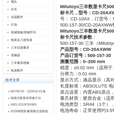
测头
Mitutoyo三丰数显卡尺500-
开关
标卡尺，型号：CD-20AXW
仪器配件
号： CD-10AX，订货号：
500-157-30/CD-
灯泡
Mitutoyo三丰数显卡尺500-
按键面板/按键开关
标卡尺技术参数
：
铣床走刀进给器
500-157-30 三丰（Mi
三丰仪器量具
产品型号‌：CD-20AXWW
产品订货号：500-157-30
变频器
测量范围
‌：0–200 mm
三丰量具维修
精度
‌：±0.02 mm（适用于
机床配件
分辨力
‌：0.01 mm
显示方式
‌：液晶显示（高
技术文章
长度标准
‌：ABSOLUT
ND780 ID：520010-01海
原点设置
‌：内置ABS原
量爪材质
‌：硬质合金（适
德汉数显表故障维修内容
海德汉数显表维修方法
电池类型
‌：SR44（1个）
VMS-2010FS/VMS-
电池寿命
‌：正常使用约3.
3020FS/VMS-4030FS手动
2026精密影像测量仪选购指