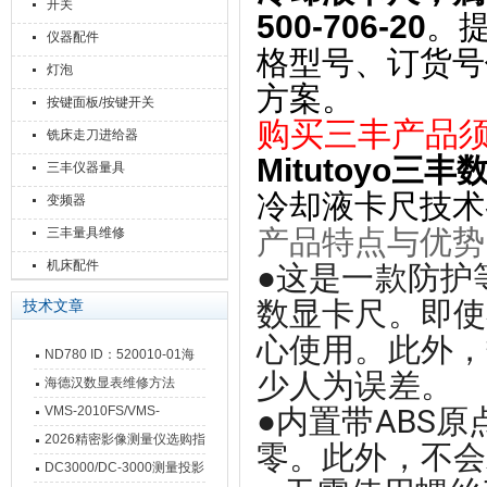
开关
500-706-20
。提
仪器配件
格型号、订货号
灯泡
方案。
按键面板/按键开关
购买三丰产品
铣床走刀进给器
Mitutoyo三丰数
三丰仪器量具
冷却液卡尺‌技
变频器
产品特点与优势
三丰量具维修
机床配件
●这是一款防护
数显卡尺。即使
技术文章
心使用。此外，
ND780 ID：520010-01海
少人为误差。
德汉数显表故障维修内容
海德汉数显表维修方法
●内置带ABS
VMS-2010FS/VMS-
3020FS/VMS-4030FS手动
2026精密影像测量仪选购指
零。此外，不会
影像测量仪技术参数
南 靠谱品牌一站式选型推荐
DC3000/DC-3000测量投影