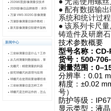
● 无需使用螺
仪万濠数据处理器数显表故
2026科普|影像测量仪技术
● 配有数据输
障维修方法
原理、分类及选型应用
2026影像仪品牌推荐：泽升
影像测量仪选型指南
万濠 VMS-3020G 影像测量
系统和统计过程
仪技术规格与应用解析
万濠影像测量仪操作教程：
● 该系列卡尺
从开机到出报告，新手也能
新天影像测量仪软硬件架构
铸造件及研磨石
快速上手
与测量性能深度剖析
技术参数概要
新闻中心
型号名称
‌：CD-
三坐标测量仪是什么？工作
货号
‌：500-706
原理、分类与核心功能一次
从几何测量到数据输出，掌
测量范围
‌：‌
0–1
讲清
握万濠影像测量仪的六大核
光栅尺：精密测量的利器
心能力
探究球栅尺的原理与应用
分辨率
‌：‌
0.01 
球栅尺在使用前要做哪些准
精度
‌：‌
±0.02 m
备工作？
三坐标测量仪是怎样工作
号）
的，功能有什么优势？
球栅尺是怎样运作的，怎么
防护等级
‌：‌
IP67
样可以简单的安装它
显示类型
‌：‌
液晶