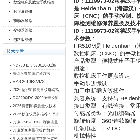
ID：1119973-02海德汉
数控机床及数控系统维修
是 ‌Heidenhain（海
触摸屏维修
床（CNC）的手动控制。提供
驱动器维修
障检测维修保养置换及技
ID：1119973-02海德汉
变频器维修
术参数
：
电路板维修
HR510M
是 ‌
Heidenha
技术文章
数控机床（CNC）的手动
产品类型
‌：便携式电子手轮（H
ND780 ID：520010-01海
用途
‌：
德汉数显表故障维修内容
海德汉数显表维修方法
数控机床工作原点设定
VMS-2010FS/VMS-
手动步进微调
3020FS/VMS-4030FS手动
2026精密影像测量仪选购指
加工中断插入等操作
影像测量仪技术参数
南 靠谱品牌一站式选型推荐
兼容系统
‌：支持与 ‌
Heide
DC3000/DC-3000测量投影
接口类型
‌：有线连接，常用
仪万濠数据处理器数显表故
2026科普|影像测量仪技术
传感器类型
‌：‌
光电编码器
障维修方法
原理、分类及选型应用
2026影像仪品牌推荐：泽升
旋转角度
‌：‌
360°连续旋转
影像测量仪选型指南
万濠 VMS-3020G 影像测量
电源电压
‌： ‌
5V DC
仪技术规格与应用解析
万濠影像测量仪操作教程：
机械特性
‌：
从开机到出报告，新手也能
新天影像测量仪软硬件架构