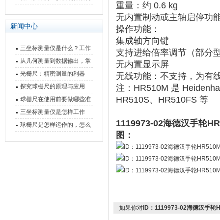
重量：约 ‌
0.6 kg
快速上手
与测量性能深度剖析
无内置制动或主轴启停功能（
新闻中心
操作功能
‌：
集成轴方向键
三坐标测量仪是什么？工作
支持进给倍率调节（部分
原理、分类与核心功能一次
从几何测量到数据输出，掌
无内置显示屏
讲清
握万濠影像测量仪的六大核
光栅尺：精密测量的利器
无线功能
‌：‌
不支持
‌，为有
心能力
探究球栅尺的原理与应用
注：HR510M 是 Heid
HR510S、HR510FS 等 ‌‌
球栅尺在使用前要做哪些准
备工作？
三坐标测量仪是怎样工作
1119973-02海德汉手
的，功能有什么优势？
球栅尺是怎样运作的，怎么
图：
样可以简单的安装它
如果你对
ID：1119973-02海德汉手