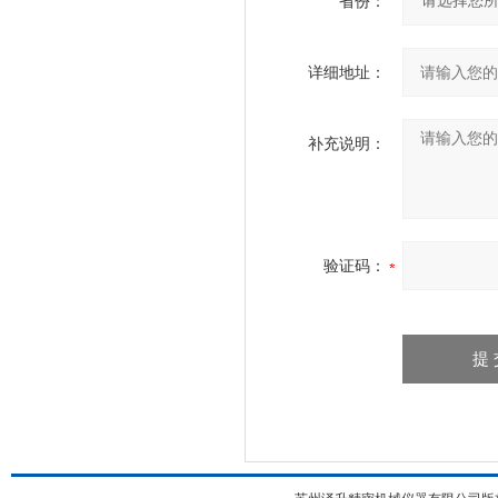
省份：
详细地址：
补充说明：
验证码：