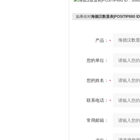
如果你对
海德汉数显表|POSITIP880 ID
产品：
您的单位：
您的姓名：
联系电话：
常用邮箱：