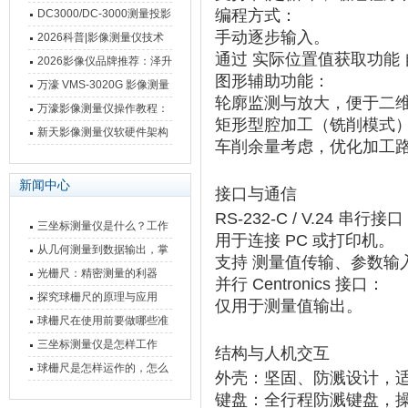
影像测量仪技术参数
南 靠谱品牌一站式选型推荐
编程方式
‌：
DC3000/DC-3000测量投影
手动逐步输入。
仪万濠数据处理器数显表故
2026科普|影像测量仪技术
通过 ‌
实际位置值获取功能
障维修方法
原理、分类及选型应用
2026影像仪品牌推荐：泽升
图形辅助功能
‌：
影像测量仪选型指南
万濠 VMS-3020G 影像测量
轮廓监测与放大
‌，便于二
仪技术规格与应用解析
万濠影像测量仪操作教程：
矩形型腔加工
‌（铣削模式
从开机到出报告，新手也能
新天影像测量仪软硬件架构
车削余量考虑
‌，优化加工
快速上手
与测量性能深度剖析
新闻中心
接口与通信
RS-232-C / V.24 串行接口
三坐标测量仪是什么？工作
用于连接 PC 或打印机。
原理、分类与核心功能一次
从几何测量到数据输出，掌
支持 ‌
测量值传输、参数输
讲清
握万濠影像测量仪的六大核
光栅尺：精密测量的利器
并行 Centronics 接口
‌：
心能力
探究球栅尺的原理与应用
仅用于
测量值输出
‌。
球栅尺在使用前要做哪些准
备工作？
三坐标测量仪是怎样工作
结构与人机交互
的，功能有什么优势？
球栅尺是怎样运作的，怎么
外壳
‌：坚固、防溅设计，
样可以简单的安装它
键盘
‌：全行程防溅键盘，