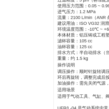
过滤精度
‌：‌
5 µm
‌（标准配置
使用压力范围
‌：‌
0.05 ~ 0.
进气压力
‌：‌
1.2 MPa
流量
‌：‌
2100 L/min
‌（ANR
建议用油
‌：‌
ISO VG32
‌ 润
环境温度范围
‌：‌
-10℃ ~ +
本体材质
‌：铝压铸或工程
滤杯容量
‌：‌
105 cc
油杯容量
‌：‌
125 cc
排水方式
‌：‌
半自动排水
‌（
重量
‌：约 ‌
1.5 kg
操作说明
调压操作
‌：顺时针旋转调压
环
‌后再旋转，调整完成后‌
加油操作
‌：需先关闭气源
适用场景
适用于气动工具、气缸、
UFR/L-04
‌ 是气动系统中常