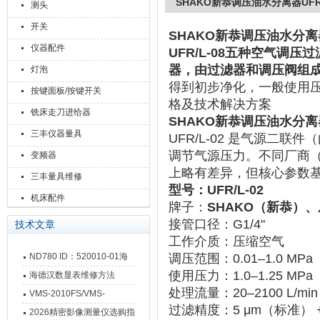
SHAKO新恭调压油水分离器UFR/L-
测头
开关
SHAKO新恭调压油水分离器UFR
仪器配件
UFR/L-08五种空气调
器，由过滤器和调压阀组
灯泡
得到初步净化，一般使用压力为
按键面板/按键开关
格及技术解决方案
铣床走刀进给器
SHAKO新恭调压油水分离器UFR
三丰仪器量具
UFR/L-02
‌ 是
气源二联件
‌
调节气源压力。不同厂商（如 
变频器
上略有差异，但核心参数
三丰量具维修
型号
‌：UFR/L-02
机床配件
牌子：
SHAKO（新恭）
接管口径
‌：‌
G1/4"
技术文章
工作介质
‌：‌
压缩空气
ND780 ID：520010-01海
调压范围
‌：‌
0.01–1.0 MPa
使用压力
‌：‌
1.0–1.25 MPa
德汉数显表故障维修内容
海德汉数显表维修方法
处理流量
‌：‌
20–2100 L/min
VMS-2010FS/VMS-
过滤精度
‌：‌
5 μm（标准） 
3020FS/VMS-4030FS手动
2026精密影像测量仪选购指