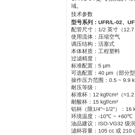
域。
技术参数
型号系列
‌：UFR/L-02、UF
配管尺寸
‌：‌
1/2 英寸（12.
使用流体
‌：压缩空气
调压结构
‌：活塞式
本体材质
‌：工程塑料
过滤精度
‌：
标准配置：‌
5 μm
可选配置：‌
40 μm
‌（部分
操作压力范围
‌：‌
0.5 ~ 9.9 
耐压等级
‌：
标准杯：‌
12 kgf/cm²
‌（≈1.
耐酸杯：‌
15 kgf/cm²
铝杯（限1/4"~1/2"）：‌
16 
环境温度
‌：‌
-10℃ ~ +60℃
油品建议
‌：ISO-VG32
滤杯容量
‌：‌
105 cc 或 210 