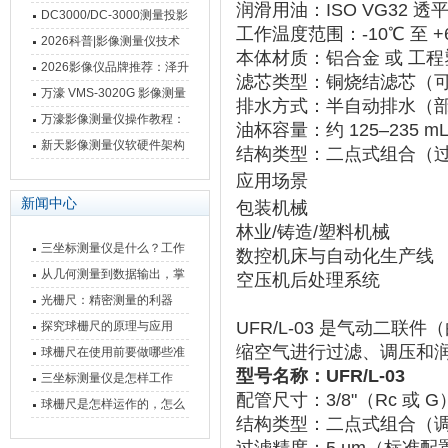
润滑用油
‌：‌
ISO VG32 透
影像测量仪技术参数
南 靠谱品牌一站式选型推荐
DC3000/DC-3000测量投影
工作温度范围
‌：‌
-10℃ 至 
仪万濠数据处理器数显表故
2026科普|影像测量仪技术
本体材质
‌：‌
铝合金
‌ 或 ‌
工程
障维修方法
原理、分类及选型应用
2026影像仪品牌推荐：泽升
滤芯类型
‌：‌
铜烧结滤芯
‌（
影像测量仪选型指南
万濠 VMS-3020G 影像测量
排水方式
‌：‌
半自动排水
‌（
仪技术规格与应用解析
万濠影像测量仪操作教程：
油杯容量
‌：约 ‌
125–235 m
从开机到出报告，新手也能
新天影像测量仪软硬件架构
结构类型
‌：‌
二点式组合
‌
快速上手
与测量性能深度剖析
应用场景
新闻中心
包装机械
林业/铸造/塑料机械
三坐标测量仪是什么？工作
数控机床与自动化生产线
原理、分类与核心功能一次
从几何测量到数据输出，掌
空压机后处理系统
讲清
握万濠影像测量仪的六大核
光栅尺：精密测量的利器
心能力
UFR/L-03
‌ 是‌
气动二联件
‌
探究球栅尺的原理与应用
缩空气进行过滤、调压和
球栅尺在使用前要做哪些准
型号名称
‌：UFR/L-03
备工作？
三坐标测量仪是怎样工作
配管尺寸
‌：3/8"（Rc 或 G
的，功能有什么优势？
球栅尺是怎样运作的，怎么
结构类型
‌：二点式组合（调
样可以简单的安装它