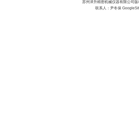
苏州泽升精密机械仪器有限公司版权所
联系人：尹冬保
GoogleSi