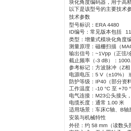
块化角度编码器
‌，用于高
以下是该型号的主要技术
技术参数
型号标识
‌：ERA 4480
ID编号
‌：常见版本包括
1
类型
‌：增量式模块化角度
测量原理
‌：磁栅扫描（MA
输出信号
‌：‌
~1Vpp
‌（正弦
截止频率（-3 dB）
‌：‌
1000
参考标记
‌：方波脉冲（Z相
电源电压
‌：‌
5 V（±10%）
‌ 
防护等级
‌：‌
IP40
‌（部分资料
工作温度
‌：‌
-10 °C 至 +70 
电气连接
‌：‌
M23公头接头
‌
电缆长度
‌：通常 ‌
1.00 米
适用场景
‌：车床C轴、B
安装与机械特性
外径
‌：约 ‌
58 mm
‌（读数头部