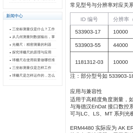
常见型号与分辨率对应关
快速上手
与测量性能深度剖析
新闻中心
ID 编号
分辨率（
三坐标测量仪是什么？工作
533903-17
10000
原理、分类与核心功能一次
从几何测量到数据输出，掌
讲清
握万濠影像测量仪的六大核
533903-55
44000
光栅尺：精密测量的利器
心能力
探究球栅尺的原理与应用
球栅尺在使用前要做哪些准
1181312-03
10000
备工作？
三坐标测量仪是怎样工作
的，功能有什么优势？
注：部分型号如 533903-18 对
球栅尺是怎样运作的，怎么
样可以简单的安装它
应用与兼容性
适用于‌
高精度角度测量
‌
与海德汉‌
EnDat 接口数控
可与‌
LC、LS、MT 系列光
ERM4480
‌ 实际应为 ‌
AK ER