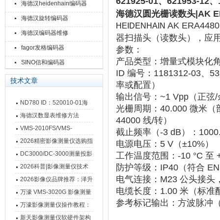
621925-01、621953-
海德汉heidenhain编码器
海德汉圆光栅读数头|AK ERA4
海德汉旋转编码器
AK ERA4480
HEIDENHAIN
海德汉编码器维修
器扫描头
‌（读数头），应
fagor发格编码器
参数：
产品类型
‌：增量式模块化
SINO信和编码器
ID 编号
‌：1181312-03、
技术文章
率或配置）
输出信号
‌：‌
~1 Vpp
‌（正弦
ND780 ID：520010-01海
光栅周期
‌：‌
40.000 微米
‌（
德汉数显表故障维修内容
海德汉数显表维修方法
44000 线/转）
VMS-2010FS/VMS-
截止频率（-3 dB）
‌：‌
1000
3020FS/VMS-4030FS手动
2026精密影像测量仪选购指
电源电压
‌：‌
5 V（±10%）
影像测量仪技术参数
南 靠谱品牌一站式选型推荐
DC3000/DC-3000测量投影
工作温度范围
‌：‌
-10 °C 至 
仪万濠数据处理器数显表故
防护等级
‌：‌
IP40
‌（符合 EN
2026科普|影像测量仪技术
电气连接
‌：‌
M23 公头接头，
障维修方法
原理、分类及选型应用
2026影像仪品牌推荐：泽升
电缆长度
‌：‌
1.00 米
‌（标准
影像测量仪选型指南
万濠 VMS-3020G 影像测量
参考标记输出
‌：‌
方波脉冲
仪技术规格与应用解析
万濠影像测量仪操作教程：
从开机到出报告，新手也能
新天影像测量仪软硬件架构