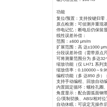
功能
复位/预置
‌：支持按键归零
原点检测
‌：可侦测并重现
停电记忆
‌：断电后仍保留
线性误差补偿
‌：
范围：‌
±600 μm/m
扩展范围：‌
高 达±1000 μm
分段误差补偿
‌（需带原点
可将测量范围分为 ‌
多达32
缩放功能
‌（仅 LH71 系
缩放倍率：‌
0.100000～9.9
编程功能
‌（多 达
850 步
‌）
支持手动编程、回放自动
内置固定循环：‌
螺栓孔圈
角度显示
‌：配合圆弧面钢
公/英制切换
‌、ABS
/相对
自动休眠
‌：可设定无操作