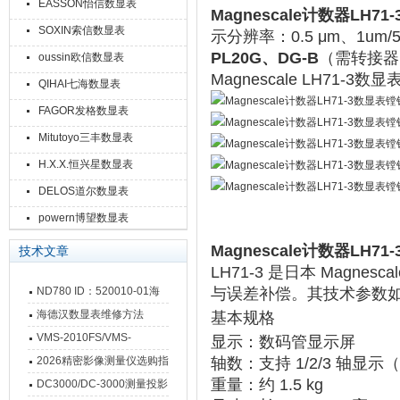
EASSON怡信数显表
Magnescale计数器LH
SOXIN索信数显表
示分辨率‌：
0.5 μm、1u
PL20G、DG-B
（需转接器
oussin欧信数显表
Magnescale LH7
QIHAI七海数显表
FAGOR发格数显表
Mitutoyo三丰数显表
H.X.X.恒兴星数显表
DELOS道尔数显表
powern博望数显表
Magnescale计数器LH
技术文章
LH71-3 是日本 ‌
Magnescal
ND780 ID：520010-01海
与误差补偿。其
技术参数
‌
德汉数显表故障维修内容
海德汉数显表维修方法
基本规格
VMS-2010FS/VMS-
显示
‌：数码管显示屏
3020FS/VMS-4030FS手动
2026精密影像测量仪选购指
轴数
‌：支持 ‌
1/2/3 轴显示
‌
影像测量仪技术参数
重量
‌：约 ‌
1.5 kg
南 靠谱品牌一站式选型推荐
DC3000/DC-3000测量投影