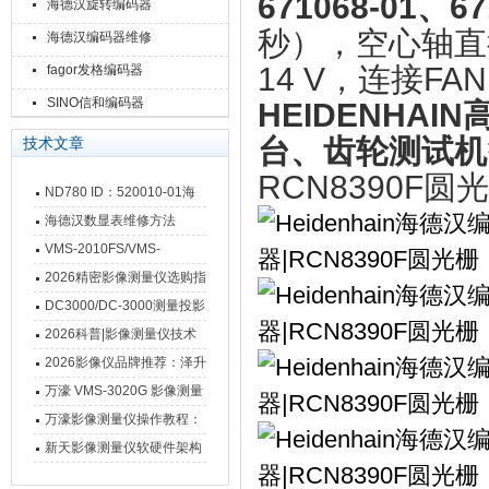
671068-01、6
海德汉旋转编码器
秒），空心轴直径‌：
海德汉编码器维修
14 V‌，连接
fagor发格编码器
SINO信和编码器
HEIDENHA
台、齿轮测试机
技术文章
RCN8390F
ND780 ID：520010-01海
德汉数显表故障维修内容
海德汉数显表维修方法
VMS-2010FS/VMS-
3020FS/VMS-4030FS手动
2026精密影像测量仪选购指
影像测量仪技术参数
南 靠谱品牌一站式选型推荐
DC3000/DC-3000测量投影
仪万濠数据处理器数显表故
2026科普|影像测量仪技术
障维修方法
原理、分类及选型应用
2026影像仪品牌推荐：泽升
影像测量仪选型指南
万濠 VMS-3020G 影像测量
仪技术规格与应用解析
万濠影像测量仪操作教程：
从开机到出报告，新手也能
新天影像测量仪软硬件架构
快速上手
与测量性能深度剖析