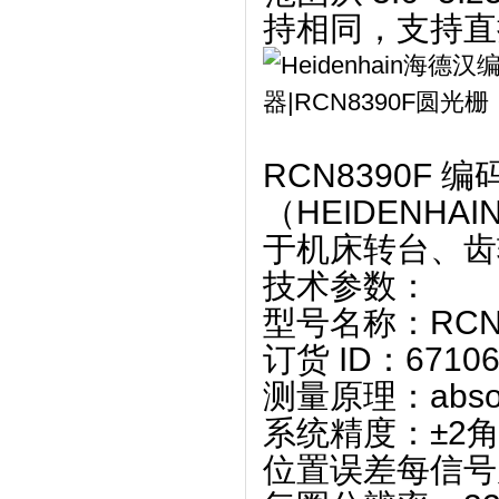
持相同，支持直
RCN8390F 编
（HEIDENH
于机床转台、齿
技术参数
‌：
型号名称
‌：RCN
订货 ID
‌：6710
测量原理
‌：abs
系统精度
‌：‌
±2
位置误差每信号