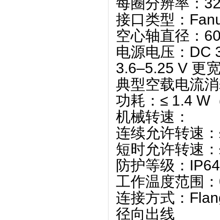
每圈分辨率
‌：‌
3
接口类型
‌：‌
Fan
空心轴直径
‌：‌
6
电源电压
‌：‌
DC 3
3.6–5.25 V 更
典型空载电流消
功耗
‌：≤ 1.4 
机械转速
‌：
连续允许转速：≤ 
短时允许转速：≤ 
防护等级
‌：‌
IP64
工作温度范围
‌：‌
连接方式
‌：Fla
径向出线