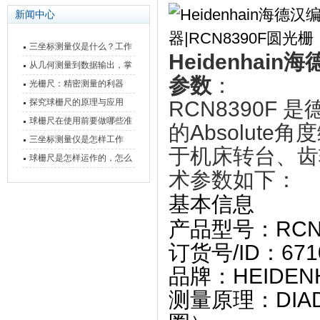
新闻中心
三坐标测量仪是什么？工作
Heidenhain
原理、分类与核心功能一次
从几何测量到数据输出，掌
参数
：
讲清
握万濠影像测量仪的六大核
光栅尺：精密测量的利器
心能力
探究球栅尺的原理与应用
RCN8390F 
球栅尺在使用前要做哪些准
的‌A
bsolute
备工作？
三坐标测量仪是怎样工作
于机床转台、齿
的，功能有什么优势？
球栅尺是怎样运作的，怎么
术参数
‌如下：
样可以简单的安装它
基本信息
产品型号
‌：RCN
订货号/ID
‌：671
品牌
‌：HEID
测量原理
‌：DI