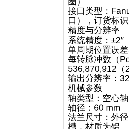
圈）
接口类型
‌：‌
Fanu
口）
‌，订货标识为
精度与分辨率
系统精度
‌：‌
±2″
单周期位置误差
每转脉冲数（Positi
536,870,912（2
输出分辨率
‌：‌
3
机械参数
轴类型
‌：‌
空心轴（H
轴径
‌：‌
60 mm
法兰尺寸
‌：外径 
槽，材质为铝