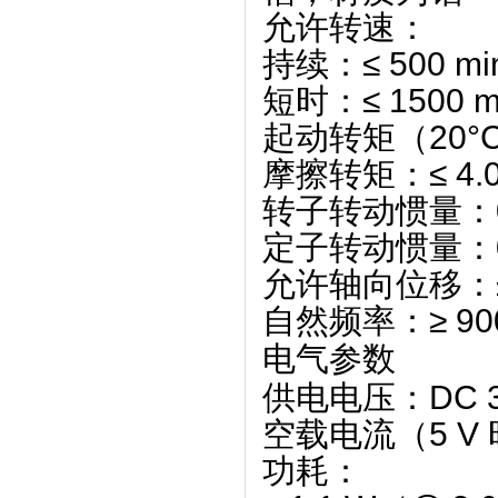
允许转速
‌：
持续：‌
≤ 500 mi
短时：‌
≤ 1500 m
起动转矩（20°
摩擦转矩
‌：‌
≤ 4.
转子转动惯量
‌：‌
定子转动惯量
‌：‌
允许轴向位移
‌：‌
自然频率
‌：‌
≥ 90
电气参数
供电电压
‌：‌
DC 3
空载电流（5 V
功耗
‌：