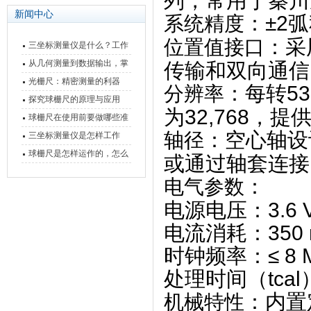
列，常用于秦川
新闻中心
‌：±
系统精度
‌：
位置值接口
三坐标测量仪是什么？工作
原理、分类与核心功能一次
从几何测量到数据输出，掌
传输和双向通信
讲清
握万濠影像测量仪的六大核
光栅尺：精密测量的利器
‌：每转5
分辨率
心能力
探究球栅尺的原理与应用
为32,768，提
球栅尺在使用前要做哪些准
‌：空心轴
轴径
备工作？
三坐标测量仪是怎样工作
的，功能有什么优势？
球栅尺是怎样运作的，怎么
或通过轴套连接
样可以简单的安装它
‌：
电气参数
电源电压：3.6 V 
电流消耗：350 
时钟频率：≤ 8 
处理时间（tcal）
‌：内
机械特性