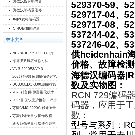
海德汉旋转编码器
529370-59、52
海德汉编码器维修
529717-04、52
fagor发格编码器
529717-08、52
SINO信和编码器
537244-02、53
技术文章
537246-02、
供heidenh
ND780 ID：520010-01海
德汉数显表故障维修内容
海德汉数显表维修方法
价格、故障检测
VMS-2010FS/VMS-
海德汉编码器|RCN
3020FS/VMS-4030FS手动
2026精密影像测量仪选购指
数及实物图：
影像测量仪技术参数
南 靠谱品牌一站式选型推荐
DC3000/DC-3000测量投影
仪万濠数据处理器数显表故
2026科普|影像测量仪技术
RCN 729编码
障维修方法
原理、分类及选型应用
2026影像仪品牌推荐：泽升
码器，应用于工
影像测量仪选型指南
万濠 VMS-3020G 影像测量
数：
仪技术规格与应用解析
万濠影像测量仪操作教程：
‌：
型号与系列
从开机到出报告，新手也能
新天影像测量仪软硬件架构
快速上手
与测量性能深度剖析