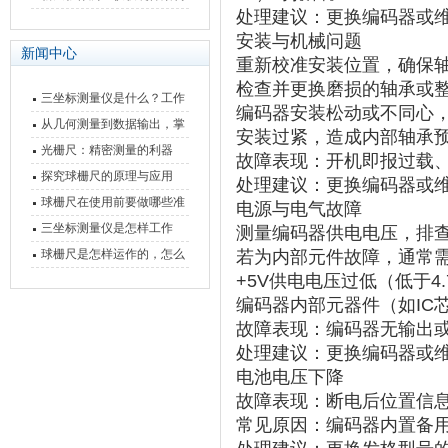
处理建议
‌：更换编码器或
快速上手
与测量性能深度剖析
安装与机械问题
新闻中心
重新校准安装位置，确保
检查并更换磨损的轴承或
三坐标测量仪是什么？工作
编码器安装松动或不同心
原理、分类与核心功能一次
从几何测量到数据输出，掌
安装过紧，造成内部轴承
讲清
握万濠影像测量仪的六大核
光栅尺：精密测量的利器
故障表现
‌：开机即报过载
心能力
探究球栅尺的原理与应用
处理建议
‌：更换编码器或
球栅尺在使用前要做哪些准
电源与电气故障
备工作？
三坐标测量仪是怎样工作
测量编码器供电电压，排
的，功能有什么优势？
球栅尺是怎样运作的，怎么
若为内部元件故障，通常
+5V供电电压过低（低于4
样可以简单的安装它
编码器内部元器件（如IC
故障表现
‌：编码器无输出
处理建议
‌：更换编码器或
电池电压下降
故障表现
‌：断电后位置信
常见原因
‌：编码器内置备