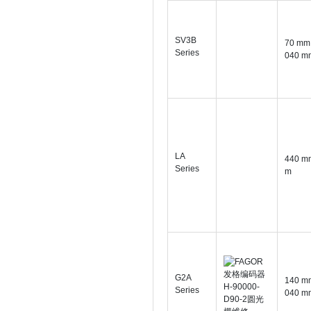
SV3B
70 mm 
Series
040 m
LA
440 mm
Series
m
G2A
140 mm
Series
040 m