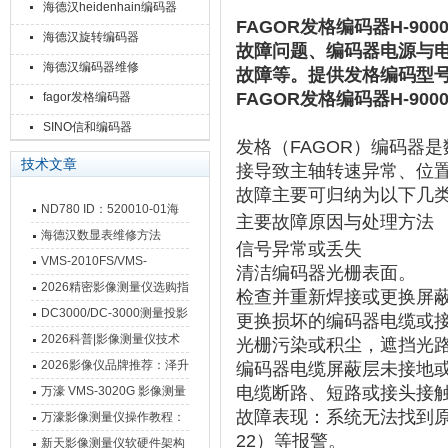
海德汉heidenhain编码器
FAGOR发格编码器H-9000
海德汉旋转编码器
故障问题、编码器‌电源与
海德汉编码器维修
故障等。提供发格编码型
FAGOR发格编码器H-9000
fagor发格编码器
SINO信和编码器
发格（FAGOR）编码器
技术文章
接导致主轴转速异常、位
故障主要可归纳为以下几
ND780 ID：520010-01海
主要故障原因与处理方法
德汉数显表故障维修内容
海德汉数显表维修方法
信号异常或丢失
VMS-2010FS/VMS-
清洁编码器光栅表面。
3020FS/VMS-4030FS手动
2026精密影像测量仪选购指
检查并重新焊接或更换屏
影像测量仪技术参数
南 靠谱品牌一站式选型推荐
DC3000/DC-3000测量投影
更换损坏的编码器电缆或
仪万濠数据处理器数显表故
2026科普|影像测量仪技术
光栅污染或积尘，遮挡光
障维修方法
原理、分类及选型应用
2026影像仪品牌推荐：泽升
编码器电缆屏蔽层未接地
影像测量仪选型指南
电缆断路、短路或接头接
万濠 VMS-3020G 影像测量
故障表现
‌：系统无法找到
仪技术规格与应用解析
万濠影像测量仪操作教程：
22）等报警。
从开机到出报告，新手也能
新天影像测量仪软硬件架构