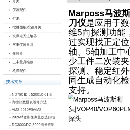
开关
仪器配件
Marposs马波
灯泡
刀仪
是应用于数
按键面板/按键开关
维5向探测功能
铣床走刀进给器
过实现找正定位
三丰仪器量具
轴、5轴加工中
变频器
少工件二次装夹
三丰量具维修
探测、稳定红外
机床配件
同生成自动化检
技术文章
支持。
ND780 ID：520010-01海
德汉数显表故障维修内容
海德汉数显表维修方法
VMS-2010FS/VMS-
3020FS/VMS-4030FS手动
2026精密影像测量仪选购指
影像测量仪技术参数
南 靠谱品牌一站式选型推荐
DC3000/DC-3000测量投影