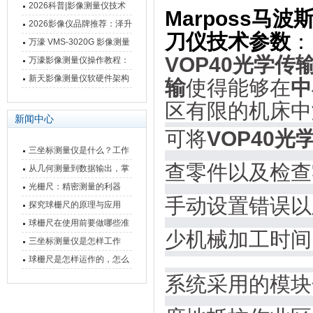
仪万濠数据处理器数显表故
2026科普|影像测量仪技术
Marposs马波
障维修方法
原理、分类及选型应用
2026影像仪品牌推荐：泽升
刀仪技术参数
：
影像测量仪选型指南
万濠 VMS-3020G 影像测量
VOP40光学传
仪技术规格与应用解析
万濠影像测量仪操作教程：
从开机到出报告，新手也能
新天影像测量仪软硬件架构
输
使得能够在
中
快速上手
与测量性能深度剖析
区有限的机床中
新闻中心
可将
VOP40光
三坐标测量仪是什么？工作
查零件以及检查
原理、分类与核心功能一次
从几何测量到数据输出，掌
讲清
握万濠影像测量仪的六大核
光栅尺：精密测量的利器
手动设置错误以
心能力
探究球栅尺的原理与应用
球栅尺在使用前要做哪些准
少机械加工时间
备工作？
三坐标测量仪是怎样工作
的，功能有什么优势？
球栅尺是怎样运作的，怎么
样可以简单的安装它
系统采用的模块