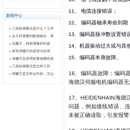
快速上手
与测量性能深度剖析
11、 电缆连接错误；
新闻中心
12、 编码器轴承寿命到期
三坐标测量仪是什么？工作
13、编码器脉冲数设置错
原理、分类与核心功能一次
从几何测量到数据输出，掌
讲清
握万濠影像测量仪的六大核
光栅尺：精密测量的利器
14、机器振动过大或与其
心能力
探究球栅尺的原理与应用
15、编码器本身故障。
球栅尺在使用前要做哪些准
备工作？
三坐标测量仪是怎样工作
16、编码器故障：编码
的，功能有什么优势？
球栅尺是怎样运作的，怎么
样可以简单的安装它
海德汉伺服电机编码器无
17、
HEIDENHAIN海
问题，例如接线错误、
未被正确读取，引发报警