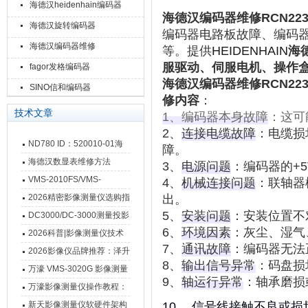
海德汉heidenhain编码器
海德汉编码器维修RCN223F/
海德汉旋转编码器
编码器电路板故障、编码
海德汉编码器维修
等。提供
HEIDENHAIN
海
服驱动、伺服电机、操作
fagor发格编码器
海德汉编码器维修RCN223F/
SINO信和编码器
修内容
：
技术文章
1、编码器本身故障
‌：这
2、‌
连接电缆故障
‌：电缆
ND780 ID：520010-01海
障。
德汉数显表故障维修内容
海德汉数显表维修方法
3、‌
电源问题
‌：编码器的
VMS-2010FS/VMS-
4、‌
机械连接问题
‌：联轴
3020FS/VMS-4030FS手动
2026精密影像测量仪选购指
出。
影像测量仪技术参数
5、‌
安装问题
‌：安装位置
南 靠谱品牌一站式选型推荐
DC3000/DC-3000测量投影
6、‌
环境因素
‌：灰尘、湿
仪万濠数据处理器数显表故
2026科普|影像测量仪技术
7、‌
通讯故障
‌：编码器无
障维修方法
原理、分类及选型应用
2026影像仪品牌推荐：泽升
8、‌
输出信号异常
‌：码盘
影像测量仪选型指南
万濠 VMS-3020G 影像测量
9、‌
轴运行异常
‌：轴承磨
仪技术规格与应用解析
万濠影像测量仪操作教程：
从开机到出报告，新手也能
新天影像测量仪软硬件架构
10、 信号线接触不良或损