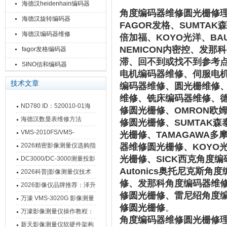
海德汉heidenhain编码器
角度编码器维修圆光栅修
海德汉旋转编码器
FAGOR发格、‌SUMTAK森
海德汉编码器维修
倍加福、KOYO光洋、BAU
NEMICON内密控、发
fagor发格编码器
滞、回不到或找不到参考
SINO信和编码器
电机编码器维修、伺服电机
技术文章
编码器维修、圆光栅维修、
维修、铣床编码器维修、德
ND780 ID：520010-01海
修圆光栅修、OMRON欧
德汉数显表故障维修内容
海德汉数显表维修方法
修圆光栅修、‌SUMTAK
VMS-2010FS/VMS-
光栅修、TAMAGAWA多摩
3020FS/VMS-4030FS手动
2026精密影像测量仪选购指
器维修圆光栅修、KOYO
影像测量仪技术参数
光栅修、SICK西克角度
南 靠谱品牌一站式选型推荐
DC3000/DC-3000测量投影
Autonics奥托尼克斯
仪万濠数据处理器数显表故
2026科普|影像测量仪技术
修、发那科角度编码器维修
障维修方法
原理、分类及选型应用
2026影像仪品牌推荐：泽升
修圆光栅修、雷尼绍角度编
影像测量仪选型指南
万濠 VMS-3020G 影像测量
修圆光栅修
。
仪技术规格与应用解析
万濠影像测量仪操作教程：
角度编码器维修圆光栅修
从开机到出报告，新手也能
新天影像测量仪软硬件架构