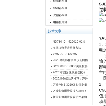
触摸屏维修
S
驱动器维修
过
变频器维修
电路板维修
技术文章
Y
ND780 ID：520010-01海
1、
德汉数显表故障维修内容
海德汉数显表维修方法
电源
VMS-2010FS/VMS-
：
3020FS/VMS-4030FS手动
2026精密影像测量仪选购指
输
影像测量仪技术参数
南 靠谱品牌一站式选型推荐
DC3000/DC-3000测量投影
部
主电
仪万濠数据处理器数显表故
2026科普|影像测量仪技术
：
障维修方法
原理、分类及选型应用
2026影像仪品牌推荐：泽升
‌2、
影像测量仪选型指南
万濠 VMS-3020G 影像测量
C9
仪技术规格与应用解析
万濠影像测量仪操作教程：
包
从开机到出报告，新手也能
新天影像测量仪软硬件架构
动
快速上手
与测量性能深度剖析