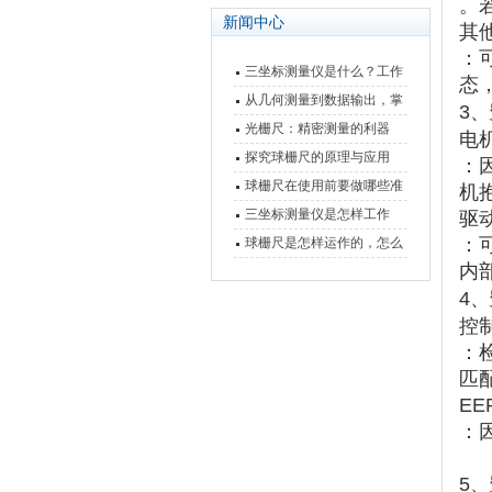
。
新闻中心
其他
：
三坐标测量仪是什么？工作
态
原理、分类与核心功能一次
从几何测量到数据输出，掌
3、‌
讲清
握万濠影像测量仪的六大核
光栅尺：精密测量的利器
电机
心能力
探究球栅尺的原理与应用
：
球栅尺在使用前要做哪些准
机
备工作？
三坐标测量仪是怎样工作
驱动
的，功能有什么优势？
：
球栅尺是怎样运作的，怎么
内
样可以简单的安装它
4、‌
控
：
匹
EE
：
5、