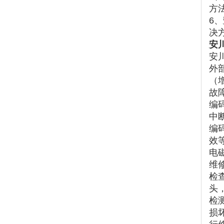
方
6、
决
安川
安
外
（
故
编
中
编
效
电
维
检
头
检
损