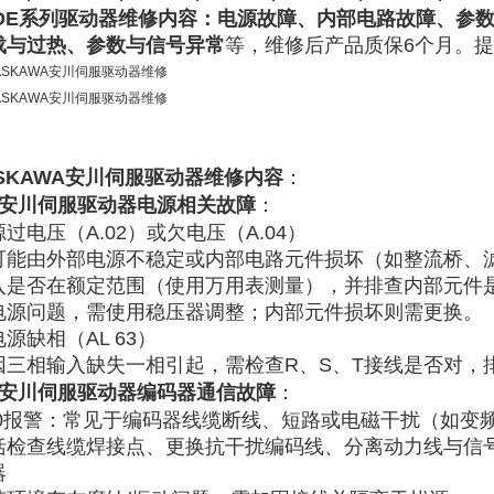
JDE系列驱动器维修内容：电源故障、内部电路故障、参
载与过热、参数与信号异常
等，维修后产品质保6个月。
ASKAWA安川伺服驱动器维修
内容
：
安川伺服驱动器‌
电源相关故障
：
过电压（A.02）或欠电压（A.04）
可能由外部电源不稳定或内部电路元件损坏（如整流桥、
入是否在额定范围（使用万用表测量），并排查内部元件
电源问题，需使用稳压器调整；内部元件损坏则需更换。
源缺相（AL 63）
因三相输入缺失一相引起，需检查R、S、T接线是否对，
安川伺服驱动器
编码器通信故障
：
0报警
：常见于编码器线缆断线、短路或电磁干扰（如变
括检查线缆焊接点、更换抗干扰编码线、分离动力线与信
器