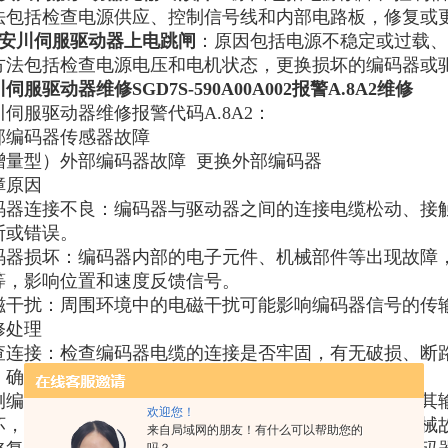
法包括检查电源供应、控制信号线和内部电路板，修复或更
安川伺服驱动器上电跳闸
‌：原因包括电源不稳定或过载
方法包括检查电源电压和电机状态，更换损坏的编码器或驱
伺服驱动器维修SGD7S-590A00A002报警A.8A2维修
川伺服驱动器维修报警代码A.8A2：
部编码器传感器故障
增量型）外部编码器故障 更换外部编码器
障原因
码器连接不良：编码器与驱动器之间的连接电缆松动、接
断或错误。
码器损坏：编码器内部的电子元件、机械部件等出现故障
等，影响位置和速度反馈信号。
磁干扰：周围环境中的电磁干扰可能影响编码器信号的传
修处理
查连接：检查编码器电缆的连接是否牢固，有无破损、断
，确保接触良好。如有损坏的电缆，应及时更换。
测编码器：使用编码器测试仪对编码器进行检测，检查其
欢迎您！
坏，根据具体情况进行维修或更换。对于一些简单的机械
来自局域网的朋友！有什么可以帮助您的