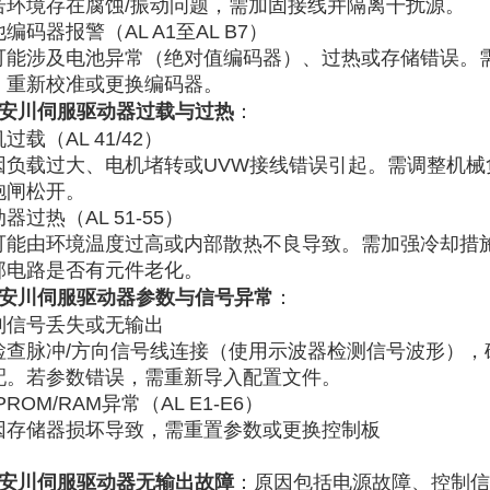
若环境存在腐蚀/振动问题，需加固接线并隔离干扰源。
编码器报警（AL A1至AL B7）
可能涉及电池异常（绝对值编码器）、过热或存储错误。
，重新校准或更换编码器。
安川伺服驱动器
过载与过热
：
过载（AL 41/42）
因负载过大、电机堵转或UVW接线错误引起。需调整机械
抱闸松开。
器过热（AL 51-55）
可能由环境温度过高或内部散热不良导致。需加强冷却措
部电路是否有元件老化。
安川伺服驱动器
参数与信号异常
：
制信号丢失或无输出
检查脉冲/方向信号线连接（使用示波器检测信号波形），
配。若参数错误，需重新导入配置文件。
PROM/RAM异常（AL E1-E6）
因存储器损坏导致，需重置参数或更换控制板
安川伺服驱动器无输出故障
‌：原因包括电源故障、控制