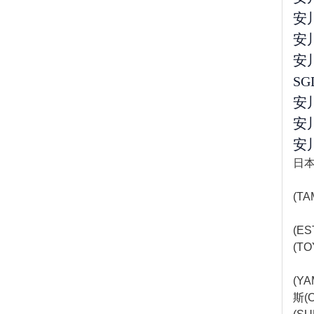
安川
安川
安川
SG
安川
安川
安川
日本
安川
(T
欧姆
(E
(T
基恩
(Y
斯(