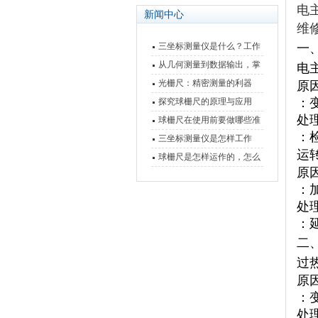
电
新闻中心
维修
三坐标测量仪是什么？工作
一
原理、分类与核心功能一次
从几何测量到数据输出，掌
电
讲清
握万濠影像测量仪的六大核
光栅尺：精密测量的利器
原
心能力
：
探究球栅尺的原理与应用
处
球栅尺在使用前要做哪些准
：
备工作？
三坐标测量仪是怎样工作
运
的，功能有什么优势？
球栅尺是怎样运作的，怎么
原
样可以简单的安装它
：
处
：
二
过
原
：
处