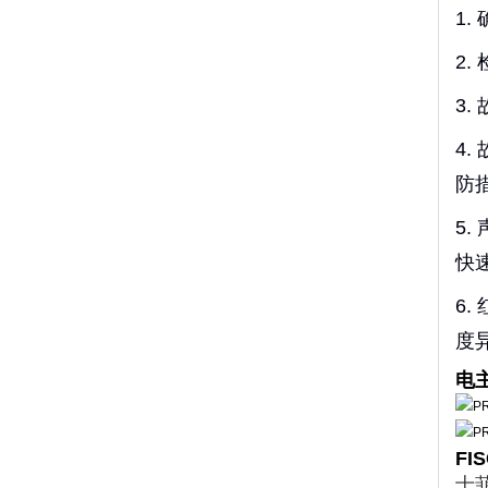
1
2
3
4
防
5
快
6
度
电
FI
士菲