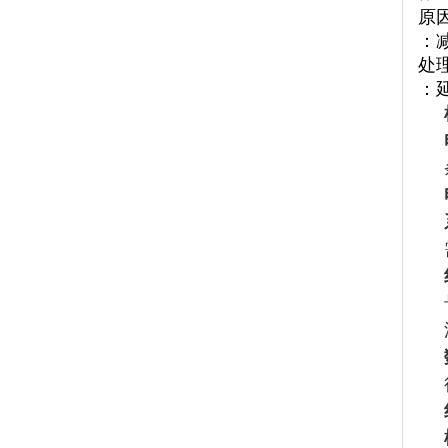
原
：
处
：