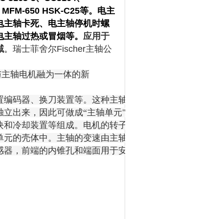
S、MFM-650 HSK-C25等。电主
电主轴卡死、电主轴
停机时螺
电主轴
过热或冒烟等。
应用于
域
。
瑞士菲舍尔Fischer主轴公
与主轴电机融为一体的新
编码器、换刀装置等。这种主轴电动机与机床主轴“合二
立出来，因此可做成“主轴单元"，俗称“电主轴"
块
和
冷却装置
等组成。电机的转子采用压配方法与主轴做
单元的壳体中。主轴的变速由主轴驱动模块控制，而主轴
感器
，前端的内锥孔和端面用于安装刀具。