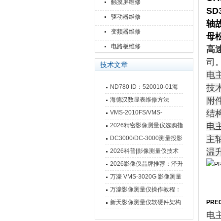
触摸屏维修
SD
驱动器维修
轴
变频器维修
母
电路板维修
高
司
技术文章
电
技
ND780 ID：520010-01海
德汉数显表故障维修内容
附
海德汉数显表维修方法
结
VMS-2010FS/VMS-
3020FS/VMS-4030FS手动
电
2026精密影像测量仪选购指
影像测量仪技术参数
南 靠谱品牌一站式选型推荐
主
DC3000/DC-3000测量投影
仪万濠数据处理器数显表故
温
2026科普|影像测量仪技术
障维修方法
原理、分类及选型应用
2026影像仪品牌推荐：泽升
影像测量仪选型指南
万濠 VMS-3020G 影像测量
仪技术规格与应用解析
万濠影像测量仪操作教程：
从开机到出报告，新手也能
新天影像测量仪软硬件架构
PRE
电
快速上手
与测量性能深度剖析