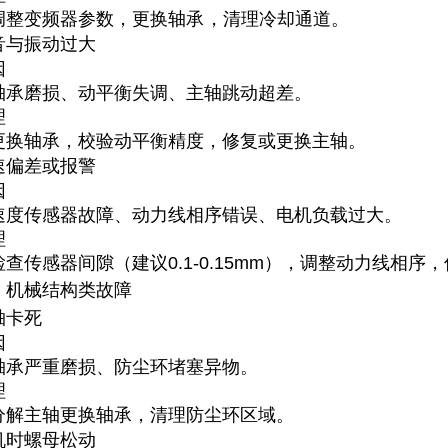
调整变频器参数，更换轴承
，清理冷却通道。 ‌
音与振动过大
因
轴承磨损、动平衡失调、主轴跳动超差。
理
更换轴承，校验动平衡精度，修复或更换主轴。
速偏差或报警
因
速度传感器故障、动力线相序错误、电机负载过大。
理
检查传感器间隙（建议0.1-0.15mm），调整动力线相序
、机械结构类故障
轴卡死
因
轴承严重磨损、防尘环堵塞异物。
理
分解主轴更换轴承，清理防尘环区域。 ‌
机时螺母松动