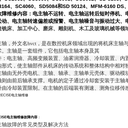
3164、SC4060、SD5084和SD 50124、MFM-6160 D
故障维修内容：电主轴不运转、电主轴运转后短时停机、
松动、电主轴
转速偏差或报警、电主轴
噪音与振动过大、
速铣床、加工中心、磨床、雕刻机、木工及玻璃机械等领
。
主轴，外文名hvct，是在数控机床领域出现的将机床主轴
术。主轴是一套组件，它包括电主轴本身及其
件：电主轴、高频变频装置、油雾润滑器、冷却装置、内置
构形式，使主轴部件从机床的传动系统和整体结构中相对独
主轴由无外壳电机、
主轴
、轴承、主轴单元壳体、
驱动模
轴则由前后轴承支撑。电机的定子通过冷却套安装于主轴
升由冷却装置限制。在主轴的后端装有测速、测
角位移传
CISE电主轴维修
故障内容
：
主轴故障的常见类型及解决方法