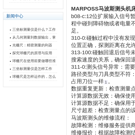
快速上手
与测量性能深度剖析
MARPOSS马波斯测头
b08-c:12位扩展输入信号
新闻中心
程中碰到障碍物或者电量
三坐标测量仪是什么？工作
足。
原理、分类与核心功能一次
310-0:碰触过程中没有发
从几何测量到数据输出，掌
位置正确，探测距离在允许
讲清
握万濠影像测量仪的六大核
光栅尺：精密测量的利器
313-100:碰触回退后信号
心能力
探究球栅尺的原理与应用
搜索速度的关系，确保回退距
球栅尺在使用前要做哪些准
311-0:测头信号异常
‌：需
备工作？
三坐标测量仪是怎样工作
路径类型与刀具类型不符
的，功能有什么优势？
球栅尺是怎样运作的，怎么
占用刀位一样‌
。
1
样可以简单的安装它
数据重复更新
‌：检查测量
计算源数据无效
‌：确保使
计算源数据不足
‌：确保用
尺寸超差
‌：检查测量点的
马波斯测头的维修流程
‌：
故障检测
‌：维修服务提供
维修报价
‌：根据故障检测