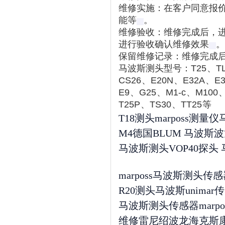
维修实施
‌：在客户同意报
能等‌
。
维修验收
‌：维修完成后，
进行验收确认维修效果‌
。
保留维修记录
‌：维修完
马波斯测头型号：T25
、TL
CS26
、
E20N
、
E32A
、
E
E9
、
G25
、
M1-c
、
M100
T25P
、
TS30
、
TT25
等‌
T18测头marposs测量
M4德国BLUM 马波斯
马波斯测头VOP40探头
marposs马波斯测头传感器T
R20测头马波斯unimar传感
马波斯测头传感器marpo
维修雷尼绍波龙海克斯康