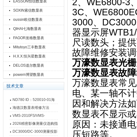
2、WE6800-3
EASSON怡信数显表
3C、WE6800E
SOXIN索信数显表
3000、DC300
oussin欧信数显表
QIHAI七海数显表
器显示屏WTB1/5
FAGOR发格数显表
尺读数头；提供
Mitutoyo三丰数显表
故障维修安装调
H.X.X.恒兴星数显表
万濠数显表光栅
DELOS道尔数显表
万濠数显表故障
powern博望数显表
万濠数显表
常见
技术文章
电、某一轴不计
ND780 ID：520010-01海
因和解决方法如
德汉数显表故障维修内容
海德汉数显表维修方法
数显表不显示或
VMS-2010FS/VMS-
原因
‌：未接通
3020FS/VMS-4030FS手动
2026精密影像测量仪选购指
影像测量仪技术参数
南 靠谱品牌一站式选型推荐
DC3000/DC-3000测量投影
压短路等。