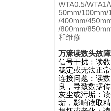
WTA0.5/WTA1/
50mm/100mm/
/400mm/450m
/800mm/850
和维修
万濠读数头
故障
信号干扰
‌：读
稳定或无法正常
连接问题
‌：读
良，导致数据传
灰尘或污垢
‌：
垢，影响读取精
损坏或老化
‌：