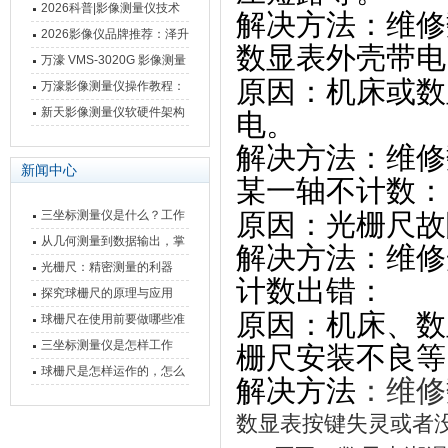
仪万濠数据处理器数显表故
2026科普|影像测量仪技术
解决方法
‌：维修
障维修方法
原理、分类及选型应用
2026影像仪品牌推荐：泽升
数显表外壳带电
影像测量仪选型指南
万濠 VMS-3020G 影像测量
原因
‌：机床或
仪技术规格与应用解析
万濠影像测量仪操作教程：
从开机到出报告，新手也能
新天影像测量仪软硬件架构
电。
快速上手
与测量性能深度剖析
解决方法
‌：维
新闻中心
某一轴不计数
‌：
三坐标测量仪是什么？工作
原因
‌：光栅尺
原理、分类与核心功能一次
从几何测量到数据输出，掌
解决方法
‌：维
讲清
握万濠影像测量仪的六大核
光栅尺：精密测量的利器
计数出错
‌：
心能力
探究球栅尺的原理与应用
原因
‌：机床、
球栅尺在使用前要做哪些准
备工作？
三坐标测量仪是怎样工作
栅尺安装不良等
的，功能有什么优势？
球栅尺是怎样运作的，怎么
解决方法
‌：维
样可以简单的安装它
数显表按键失灵或者