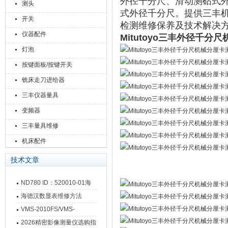
外径千分尺、滑动测砧式
测头
式外径千分尺。提供三丰
开关
检测维修保养及技术解决
仪器配件
Mitutoyo三丰外径千
灯泡
按键面板/按键开关
铣床走刀进给器
三丰仪器量具
变频器
三丰量具维修
机床配件
技术文章
ND780 ID：520010-01海
德汉数显表故障维修内容
海德汉数显表维修方法
VMS-2010FS/VMS-
3020FS/VMS-4030FS手动
2026精密影像测量仪选购指