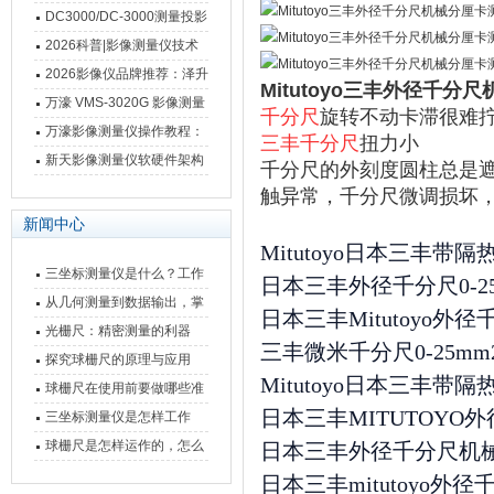
影像测量仪技术参数
南 靠谱品牌一站式选型推荐
DC3000/DC-3000测量投影
仪万濠数据处理器数显表故
2026科普|影像测量仪技术
障维修方法
原理、分类及选型应用
2026影像仪品牌推荐：泽升
Mitutoyo三丰外径千
影像测量仪选型指南
万濠 VMS-3020G 影像测量
千分尺
旋转不动卡滞很难
仪技术规格与应用解析
万濠影像测量仪操作教程：
三丰千分尺
扭力小
从开机到出报告，新手也能
新天影像测量仪软硬件架构
千分尺的外刻度圆柱总是
快速上手
与测量性能深度剖析
触异常，千分尺微调损坏，
新闻中心
Mitutoyo日本三丰带隔
三坐标测量仪是什么？工作
日本三丰外径千分尺0-25-5
原理、分类与核心功能一次
从几何测量到数据输出，掌
日本三丰Mitutoyo外
讲清
握万濠影像测量仪的六大核
光栅尺：精密测量的利器
三丰微米千分尺0-25mm25-5
心能力
探究球栅尺的原理与应用
Mitutoyo日本三丰带隔
球栅尺在使用前要做哪些准
日本三丰MITUTOYO外径千
备工作？
三坐标测量仪是怎样工作
的，功能有什么优势？
球栅尺是怎样运作的，怎么
日本三丰外径千分尺机械螺旋
样可以简单的安装它
日本三丰mitutoyo外径千